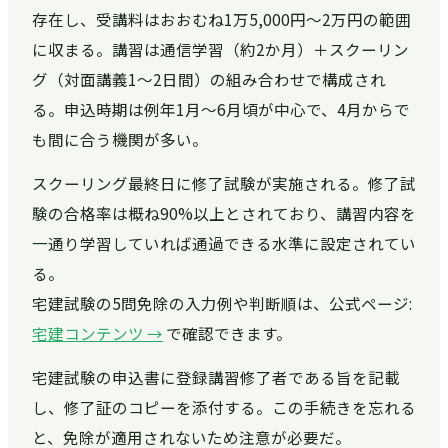
存在し、受講料はおおむね1万5,000円〜2万円の範囲
に収まる。講習は通信学習（約2か月）＋スクーリン
グ（対面講義1〜2日間）の組み合わせで構成され
る。申込時期は例年1月〜6月頃が中心で、4月からで
も間に合う機関が多い。
スクーリング最終日に修了試験が実施される。修了試
験の合格率は概ね90%以上とされており、講習内容を
一通り学習していれば通過できる水準に設定されてい
る。
宅建試験の5問免除の入力例や判断順は、公式ページ:
宅建コンテンツ →
で確認できます。
宅建試験の申込書に登録講習修了者である旨を記載
し、修了証のコピーを添付する。この手続きを忘れる
と、免除が適用されないため注意が必要だ。