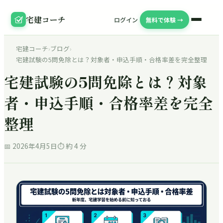
宅建コーチ
ログイン
無料で体験 →
宅建コーチ
›
ブログ
›
宅建試験の5問免除とは？対象者・申込手順・合格率差を完全整理
宅建試験の5問免除とは？対象
者・申込手順・合格率差を完全
整理
📅
2026年4月5日
⏱ 約
4
分