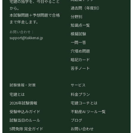
宅建の独学を、今日やること
過去問（年度別）
から。
本試験問題＋予想問題で合格
分野別
まで伴走します。
知識点一覧
お問い合わせ：
模擬試験
support@takkenai.jp
一問一答
穴埋め問題
暗記カード
苦手ノート
試験情報・対策
サービス
宅建とは
料金プラン
2026年試験情報
宅建コーチとは
受験申込みガイド
不動産AI ツール一覧
試験当日のルール
ブログ
5問免除 完全ガイド
お問い合わせ