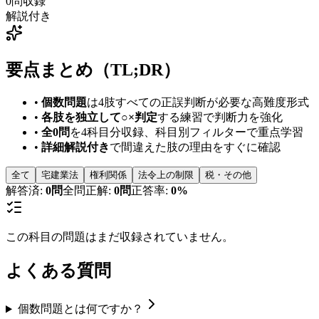
0
問収録
解説付き
要点まとめ（TL;DR）
•
個数問題
は4肢すべての正誤判断が必要な高難度形式
•
各肢を独立して○×判定
する練習で判断力を強化
•
全
0
問
を4科目分収録、科目別フィルターで重点学習
•
詳細解説付き
で間違えた肢の理由をすぐに確認
全て
宅建業法
権利関係
法令上の制限
税・その他
解答済:
0
問
全問正解:
0
問
正答率:
0
%
この科目の問題はまだ収録されていません。
よくある質問
個数問題とは何ですか？