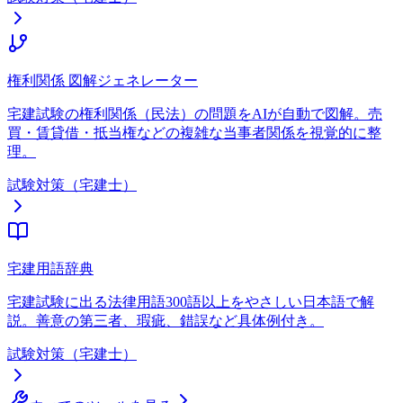
権利関係 図解ジェネレーター
宅建試験の権利関係（民法）の問題をAIが自動で図解。売
買・賃貸借・抵当権などの複雑な当事者関係を視覚的に整
理。
試験対策（宅建士）
宅建用語辞典
宅建試験に出る法律用語300語以上をやさしい日本語で解
説。善意の第三者、瑕疵、錯誤など具体例付き。
試験対策（宅建士）