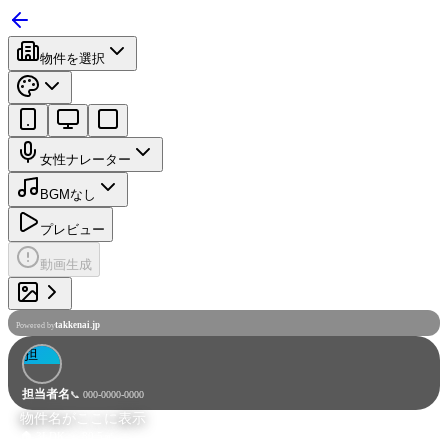
物件を選択
女性ナレーター
BGMなし
プレビュー
動画生成
takkenai.jp
Powered by
担
担当者名
📞
000-0000-0000
物件名がここに表示
🏠 3LDK ・ 80.5㎡