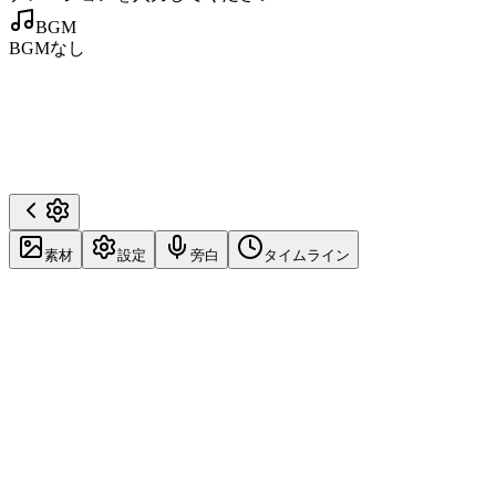
BGM
BGMなし
素材
設定
旁白
タイムライン