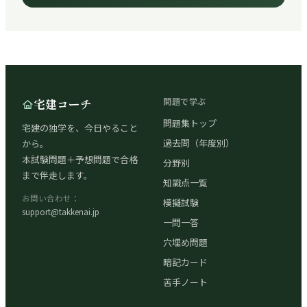
宅建コーチ
問題で学ぶ
問題集トップ
宅建の独学を、今日やること
過去問（年度別）
から。
本試験問題＋予想問題で合格
分野別
まで伴走します。
知識点一覧
お問い合わせ：
模擬試験
support@takkenai.jp
一問一答
穴埋め問題
暗記カード
苦手ノート