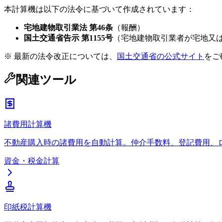
本計算機は以下の法令に基づいて作成されています：
宅地建物取引業法 第46条
（報酬）
国土交通省告示 第1155号
（宅地建物取引業者が宅地又
※ 最新の法令改正については、
国土交通省の公式サイト
をご
関連ツール
諸費用計算機
不動産購入時の諸費用を自動計算。仲介手数料、登記費用、
資金・税金計算
印紙税計算機