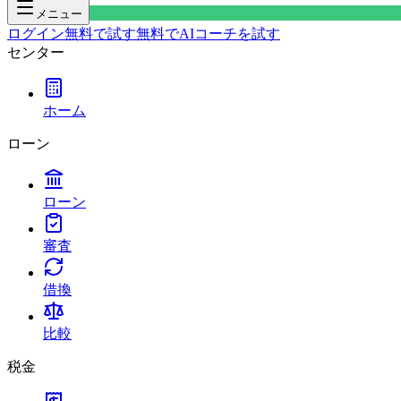
メニュー
ログイン
無料で試す
無料でAIコーチを試す
センター
ホーム
ローン
ローン
審査
借換
比較
税金