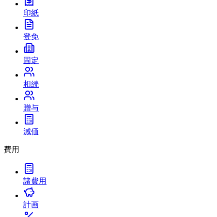
印紙
登免
固定
相続
贈与
減価
費用
諸費用
計画