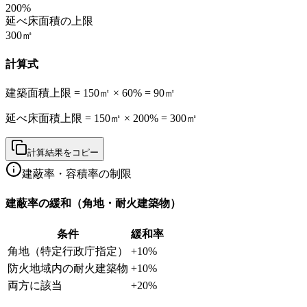
200
%
延べ床面積の上限
300
㎡
計算式
建築面積上限 =
150
㎡ ×
60
% =
90
㎡
延べ床面積上限 =
150
㎡ ×
200
% =
300
㎡
計算結果をコピー
建蔽率・容積率の制限
建蔽率の緩和（角地・耐火建築物）
条件
緩和率
角地（特定行政庁指定）
+10%
防火地域内の耐火建築物
+10%
両方に該当
+20%