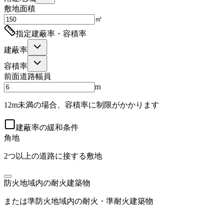
敷地面積
㎡
指定建蔽率・容積率
建蔽率
容積率
前面道路幅員
m
12m未満の場合、容積率に制限がかかります
建蔽率の緩和条件
角地
2つ以上の道路に接する敷地
防火地域内の耐火建築物
または準防火地域内の耐火・準耐火建築物