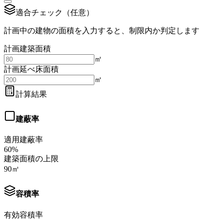
適合チェック（任意）
計画中の建物の面積を入力すると、制限内か判定します
計画建築面積
㎡
計画延べ床面積
㎡
計算結果
建蔽率
適用建蔽率
60
%
建築面積の上限
90
㎡
容積率
有効容積率