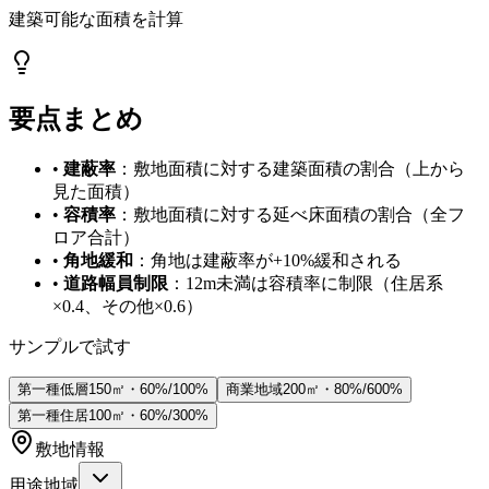
建築可能な面積を計算
要点まとめ
•
建蔽率
：敷地面積に対する建築面積の割合（上から
見た面積）
•
容積率
：敷地面積に対する延べ床面積の割合（全フ
ロア合計）
•
角地緩和
：角地は建蔽率が+10%緩和される
•
道路幅員制限
：12m未満は容積率に制限（住居系
×0.4、その他×0.6）
サンプルで試す
第一種低層
150㎡・60%/100%
商業地域
200㎡・80%/600%
第一種住居
100㎡・60%/300%
敷地情報
用途地域