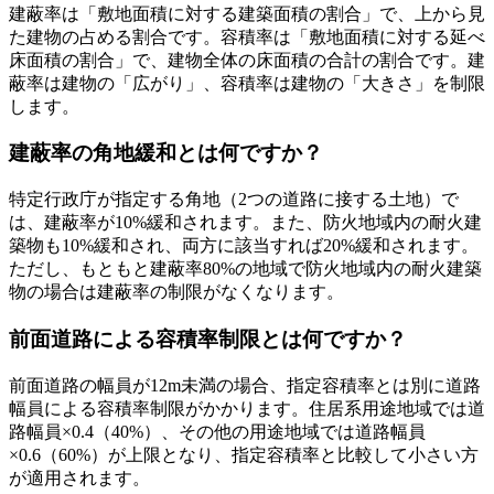
建蔽率は「敷地面積に対する建築面積の割合」で、上から見
た建物の占める割合です。容積率は「敷地面積に対する延べ
床面積の割合」で、建物全体の床面積の合計の割合です。建
蔽率は建物の「広がり」、容積率は建物の「大きさ」を制限
します。
建蔽率の角地緩和とは何ですか？
特定行政庁が指定する角地（2つの道路に接する土地）で
は、建蔽率が10%緩和されます。また、防火地域内の耐火建
築物も10%緩和され、両方に該当すれば20%緩和されます。
ただし、もともと建蔽率80%の地域で防火地域内の耐火建築
物の場合は建蔽率の制限がなくなります。
前面道路による容積率制限とは何ですか？
前面道路の幅員が12m未満の場合、指定容積率とは別に道路
幅員による容積率制限がかかります。住居系用途地域では道
路幅員×0.4（40%）、その他の用途地域では道路幅員
×0.6（60%）が上限となり、指定容積率と比較して小さい方
が適用されます。