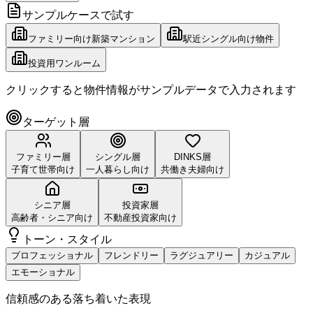
サンプルケースで試す
ファミリー向け新築マンション
駅近シングル向け物件
投資用ワンルーム
クリックすると物件情報がサンプルデータで入力されます
ターゲット層
ファミリー層
シングル層
DINKS層
子育て世帯向け
一人暮らし向け
共働き夫婦向け
シニア層
投資家層
高齢者・シニア向け
不動産投資家向け
トーン・スタイル
プロフェッショナル
フレンドリー
ラグジュアリー
カジュアル
エモーショナル
信頼感のある落ち着いた表現