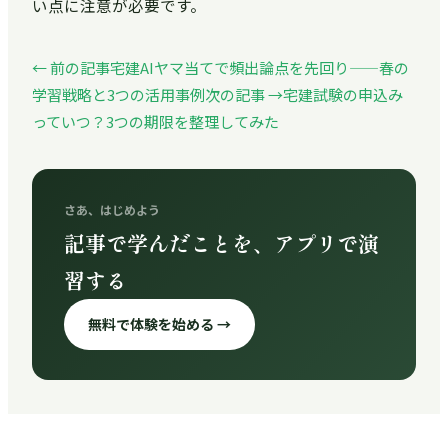
い点に注意が必要です。
← 前の記事
宅建AIヤマ当てで頻出論点を先回り——春の
学習戦略と3つの活用事例
次の記事 →
宅建試験の申込み
っていつ？3つの期限を整理してみた
さあ、はじめよう
記事で学んだことを、アプリで演
習する
無料で体験を始める →