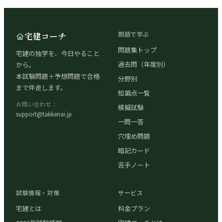
宅建コーチ
問題で学ぶ
問題集トップ
宅建の独学を、今日やること
過去問（年度別）
から。
本試験問題＋予想問題で合格
分野別
まで伴走します。
知識点一覧
お問い合わせ：
模擬試験
support@takkenai.jp
一問一答
穴埋め問題
暗記カード
苦手ノート
試験情報・対策
サービス
宅建とは
料金プラン