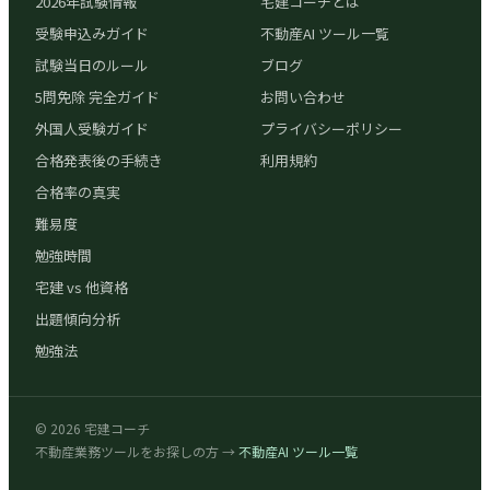
2026年試験情報
宅建コーチとは
受験申込みガイド
不動産AI ツール一覧
試験当日のルール
ブログ
5問免除 完全ガイド
お問い合わせ
外国人受験ガイド
プライバシーポリシー
合格発表後の手続き
利用規約
合格率の真実
難易度
勉強時間
宅建 vs 他資格
出題傾向分析
勉強法
©
2026
宅建コーチ
不動産業務ツールをお探しの方 →
不動産AI ツール一覧