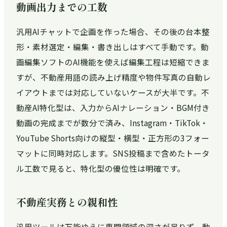
動画出力までの工数
汎用AIチャットで企画を作った場合、その後の台本整
形・素材選定・編集・書き出しはすべて手動です。動
画編集ソフトのAI機能を使えば編集工程は短縮できま
すが、不動産用語の読み上げ精度や物件写真の自動レ
イアウトまでは対応していないケースが大半です。不
動産AI特化型は、入力からAIナレーション・BGM付き
動画の完成までが数分で済み、Instagram・TikTok・
YouTube Shorts向けの縦型・横型・正方形の3フォー
マットに同時対応します。SNS投稿まで含めたトータ
ル工数で見ると、特化型の優位性は明確です。
不動産実務との親和性
汎用ツールは万能ゆえに専門領域の深さが足りず、動