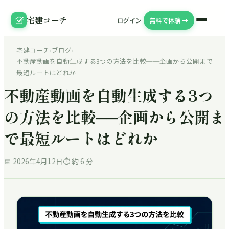
宅建コーチ
ログイン
無料で体験 →
宅建コーチ
›
ブログ
›
不動産動画を自動生成する3つの方法を比較──企画から公開まで
最短ルートはどれか
不動産動画を自動生成する3つ
の方法を比較──企画から公開ま
で最短ルートはどれか
📅
2026年4月12日
⏱ 約
6
分