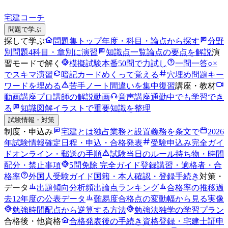
宅建コーチ
問題で学ぶ
探して学ぶ
問題集トップ
年度・科目・論点から探す
分野
別問題
4科目・章別に演習
知識点一覧
論点の要点を解説
演
習モードで解く
模擬試験
本番50問で力試し
一問一答
○×
でスキマ演習
暗記カード
めくって覚える
穴埋め問題
キー
ワードを埋める
苦手ノート
間違いを集中復習
講座・教材
動画講座
プロ講師の解説動画
音声講座
通勤中でも学習でき
る
知識図解
イラストで重要知識を整理
試験情報・対策
制度・申込み
宅建とは
独占業務と設置義務を条文で
2026
年試験情報
確定日程・申込・合格発表
受験申込み完全ガイ
ド
オンライン・郵送の手順
試験当日のルール
持ち物・時間
配分・禁止事項
5問免除 完全ガイド
登録講習・適格者・合
格率
外国人受験ガイド
国籍・本人確認・登録手続き
対策・
データ
出題傾向分析
頻出論点ランキング
合格率の推移
過
去12年度の公表データ
難易度
合格点の変動幅から見る実像
勉強時間
配点から逆算する方法
勉強法
独学の学習プラン
合格後・他資格
合格発表後の手続き
資格登録・宅建士証申