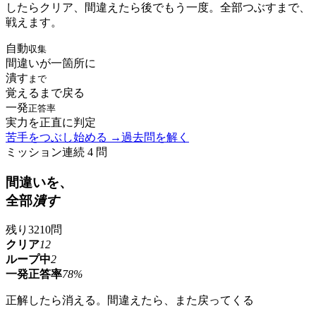
したらクリア、間違えたら後でもう一度。全部つぶすまで、
戦えます。
自動
収集
間違いが一箇所に
潰す
まで
覚えるまで戻る
一発
正答率
実力を正直に判定
苦手をつぶし始める →
過去問を解く
ミッション
連続 4 問
間違いを、
全部
潰す
残り
3
2
1
0
問
クリア
12
ループ中
2
一発正答率
78%
正解したら消える。間違えたら、また戻ってくる