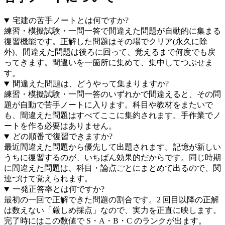
宅建の苦手ノートとは何ですか?
練習・模擬試験・一問一答で間違えた問題が自動的に集まる
復習機能です。正解した問題はその場でクリア(永久に除
外)、間違えた問題は後ろに回って、覚えるまで何度でも戻
ってきます。間違いを一箇所に集めて、集中してつぶせま
す。
間違えた問題は、どうやって集まりますか?
練習・模擬試験・一問一答のいずれかで間違えると、その問
題が自動で苦手ノートに入ります。科目や教材をまたいで
も、間違えた問題はすべてここに集約されます。手作業でノ
ートを作る必要はありません。
どの順番で復習できますか?
最近間違えた問題から優先して出題されます。記憶が新しい
うちに復習するのが、いちばん効果的だからです。同じ時期
に間違えた問題は、科目・論点ごとにまとめて出るので、関
連づけて覚えられます。
一発正答率とは何ですか?
最初の一回で正解できた問題の割合です。2 回目以降の正解
は数えない「厳しめ採点」なので、実力を正直に映します。
完了時にはこの数値で S・A・B・C のランクが出ます。