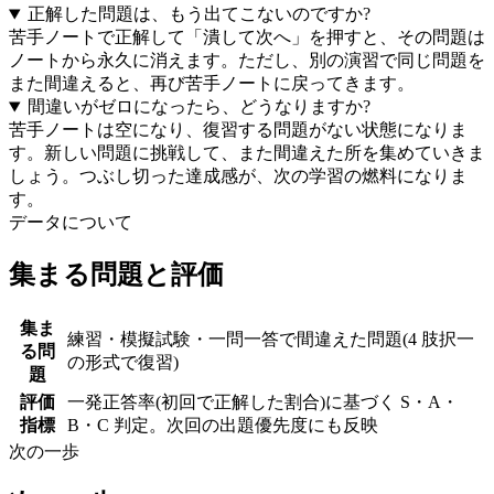
正解した問題は、もう出てこないのですか?
苦手ノートで正解して「潰して次へ」を押すと、その問題は
ノートから永久に消えます。ただし、別の演習で同じ問題を
また間違えると、再び苦手ノートに戻ってきます。
間違いがゼロになったら、どうなりますか?
苦手ノートは空になり、復習する問題がない状態になりま
す。新しい問題に挑戦して、また間違えた所を集めていきま
しょう。つぶし切った達成感が、次の学習の燃料になりま
す。
データについて
集まる問題と評価
集ま
練習・模擬試験・一問一答で間違えた問題(4 肢択一
る問
の形式で復習)
題
評価
一発正答率(初回で正解した割合)に基づく S・A・
指標
B・C 判定。次回の出題優先度にも反映
次の一歩