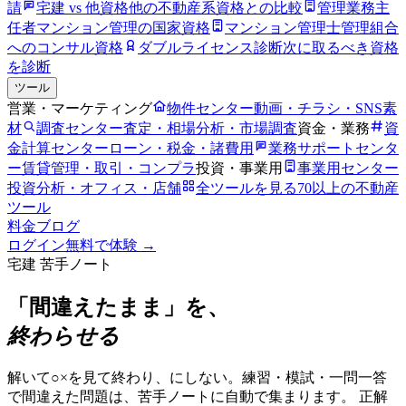
請
宅建 vs 他資格
他の不動産系資格との比較
管理業務主
任者
マンション管理の国家資格
マンション管理士
管理組合
へのコンサル資格
ダブルライセンス診断
次に取るべき資格
を診断
ツール
営業・マーケティング
物件センター
動画・チラシ・SNS素
材
調査センター
査定・相場分析・市場調査
資金・業務
資
金計算センター
ローン・税金・諸費用
業務サポートセンタ
ー
賃貸管理・取引・コンプラ
投資・事業用
事業用センター
投資分析・オフィス・店舗
全ツールを見る
70以上の不動産
ツール
料金
ブログ
ログイン
無料で体験 →
宅建 苦手ノート
「間違えたまま」を、
終わらせる
解いて○×を見て終わり、にしない。練習・模試・一問一答
で間違えた問題は、苦手ノートに自動で集まります。 正解