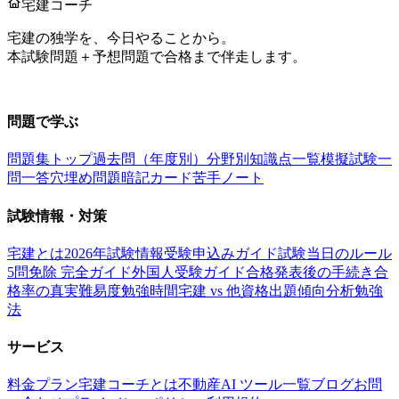
宅建コーチ
宅建の独学を、今日やることから。
本試験問題＋予想問題で合格まで伴走します。
お問い合わせ：
support@takkenai.jp
問題で学ぶ
問題集トップ
過去問（年度別）
分野別
知識点一覧
模擬試験
一
問一答
穴埋め問題
暗記カード
苦手ノート
試験情報・対策
宅建とは
2026年試験情報
受験申込みガイド
試験当日のルール
5問免除 完全ガイド
外国人受験ガイド
合格発表後の手続き
合
格率の真実
難易度
勉強時間
宅建 vs 他資格
出題傾向分析
勉強
法
サービス
料金プラン
宅建コーチとは
不動産AI ツール一覧
ブログ
お問