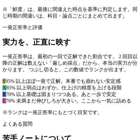
※「鮮度」は、最後に間違えた時点を基準に判定します。同
じ時期の間違いは、科目・論点ごとにまとめて出ます。
一発正答率と評価
実力を、正直に映す
一発正答率は、最初の一回で正解できた割合です。 2 回目以
降の正解は数えない「厳しめ採点」だから、本当の実力が分
かります。 つぶし切ると、この数値でランクが出ます。
S
95% 以上
ほぼ一発で正解。本番でも崩れない安定感
A
85% 以上
弱点はわずか。仕上げの精度を上げる段階
B
70% 以上
基礎は固まりつつある。あと一歩で安定
C
70% 未満
まだ伸びしろが大きい。ここから一気に詰める
※ランクは一発正答率にもとづく目安です。
よくある質問
苦手ノートについて