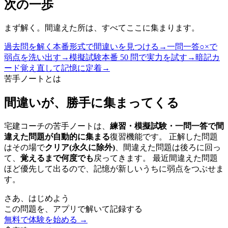
次の一歩
まず解く。間違えた所は、すべてここに集まります。
過去問を解く
本番形式で間違いを見つける
→
一問一答
○×で
弱点を洗い出す
→
模擬試験
本番 50 問で実力を試す
→
暗記カ
ード
覚え直して記憶に定着
→
苦手ノートとは
間違いが、勝手に集まってくる
宅建コーチの苦手ノートは、
練習・模擬試験・一問一答で間
違えた問題が自動的に集まる
復習機能です。 正解した問題
はその場で
クリア(永久に除外)
、間違えた問題は後ろに回っ
て、
覚えるまで何度でも
戻ってきます。 最近間違えた問題
ほど優先して出るので、記憶が新しいうちに弱点をつぶせま
す。
さあ、はじめよう
この問題を、アプリで解いて記録する
無料で体験を始める →