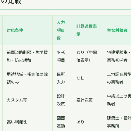
種の比較
入力
計算過程表
対応条件
項目
主な対象者
示
数
前面道路制限・角地緩
4〜6
あり（中間
宅建受験生
和・防火緩和
項目
値表示）
実務初学者
用途地域・指定値の確
住所
土地調査段
なし
認のみ
入力
の実務者
設計
中級以上の
カスタム可
設計次第
次第
務者
図面
建築士・設
高い網羅性
あり
連動
事務所