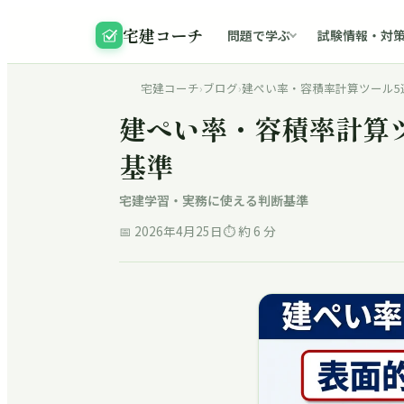
宅建コーチ
問題で学ぶ
試験情報・対
宅建コーチ
›
ブログ
›
建ぺい率・容積率計算ツール5
建ぺい率・容積率計算
基準
宅建学習・実務に使える判断基準
📅
2026年4月25日
⏱ 約
6
分