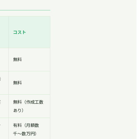
コスト
・
無料
階
無料
実
無料（作成工数
あり）
計
有料（月額数
千〜数万円）