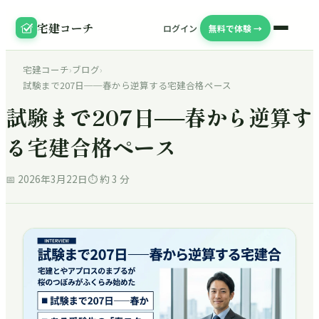
宅建コーチ
ログイン
無料で体験 →
宅建コーチ
›
ブログ
›
試験まで207日──春から逆算する宅建合格ペース
試験まで207日──春から逆算す
る宅建合格ペース
📅
2026年3月22日
⏱ 約
3
分