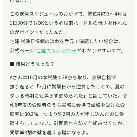
けること。
この逆算スケジュールのおかげで、繁忙期の3〜4月は
1日30分でもOKという心理的ハードルの低さを作れた
のがポイントだったんだ。
宅建 試験日情報の流れを手元で確認したい場合は、
公式ページ:
宅建コンテンツ →
がわかりやすいです。
■ 結果どうなった？
Aさんは10月の本試験で38点を取り、無事合格💡
振り返ると「3月に試験日から逆算したことで、夏の
ダレる時期にも焦らず進められた」と話していた。令
和6年度の受験者のうち実際に会場で試験を受けた受
験率は80.2%。つまり約2割の人が申し込んだのに受
験すらしていない。計画倒れを防ぐ仕組みづくりが、
受験率8割の壁を越える鍵になるよ。