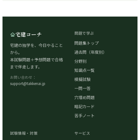
宅建コーチ
問題で学ぶ
問題集トップ
宅建の独学を、今日やること
過去問（年度別）
から。
本試験問題＋予想問題で合格
分野別
まで伴走します。
知識点一覧
お問い合わせ：
模擬試験
support@takkenai.jp
一問一答
穴埋め問題
暗記カード
苦手ノート
試験情報・対策
サービス