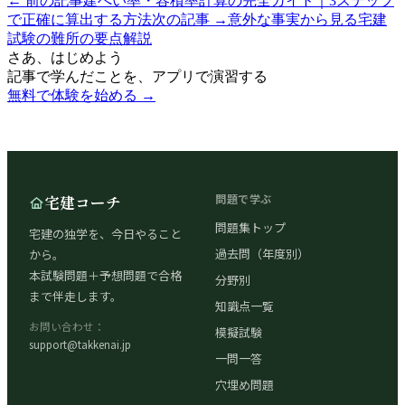
← 前の記事
建ぺい率・容積率計算の完全ガイド｜3ステップ
で正確に算出する方法
次の記事 →
意外な事実から見る宅建
試験の難所の要点解説
さあ、はじめよう
記事で学んだことを、アプリで演習する
無料で体験を始める →
宅建コーチ
問題で学ぶ
問題集トップ
宅建の独学を、今日やること
過去問（年度別）
から。
本試験問題＋予想問題で合格
分野別
まで伴走します。
知識点一覧
お問い合わせ：
模擬試験
support@takkenai.jp
一問一答
穴埋め問題