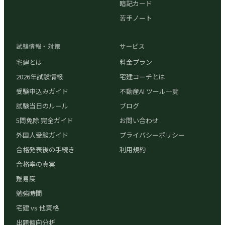
暗記カード
苦手ノート
試験情報・対策
サービス
宅建とは
料金プラン
2026年試験情報
宅建コーチとは
受験申込みガイド
不動産AI ツール一覧
試験当日のルール
ブログ
5問免除 完全ガイド
お問い合わせ
外国人受験ガイド
プライバシーポリシー
合格発表後の手続き
利用規約
合格率の真実
難易度
勉強時間
宅建 vs 他資格
出題傾向分析