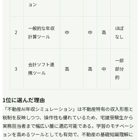
ョン
一般的な年収
ほぼ
2
中
中
高
計算ツール
なし
一部
会計ソフト連
3
高
高
中
部分
携ツール
的
1位に選んだ理由
「不動産AI年収シミュレーション」は不動産特有の収入形態と
税制を反映しつつ、操作性も優れているため、宅建受験生から
実務担当者まで幅広い層に適応可能である。学習のモチベーシ
ョンを高めるツールとしても有効で、不動産の基礎知識理解に