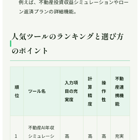
例えば、不動産投資収益シミュレーションやロー
ン返済プランの詳細機能。
人気ツールのランキングと選び方
のポイント
計
不動
入力項
操
順
算
産連
ツール名
目の充
作
位
精
携機
実度
性
度
能
不動産AI年収
1
シミュレーシ
高
高
高
充実