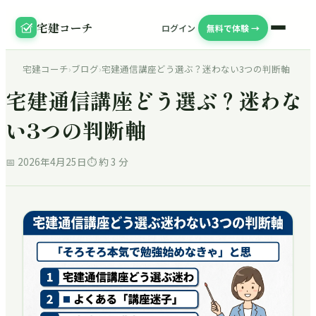
宅建コーチ
ログイン
無料で体験 →
宅建コーチ
›
ブログ
›
宅建通信講座どう選ぶ？迷わない3つの判断軸
宅建通信講座どう選ぶ？迷わな
い3つの判断軸
📅
2026年4月25日
⏱ 約
3
分