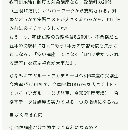
教育訓練給付制度の対象講座なら、受講料の20%
（上限10万円）がハローワークから支給される。対
象かどうかで実質コストが大きく変わるから、申し込
み前に必ずチェックしてね✨
もう一つ、宅建試験の受験料は8,200円。不合格だと
翌年の受験料に加えてもう1年分の学習時間も失うこ
とになる。「安い講座」ではなく「1回で受かりきれ
る講座」を選ぶ視点が大事だよ。
ちなみにアガルートアカデミーは令和6年度の受講生
合格率が77.01%で、全国平均18.67%を大きく上回っ
ている（アガルート公式発表、令和6年度実績）。合
格率データは講座の実力を見る一つの指標になるね。
■ よくある質問
Q. 通信講座だけで独学より有利になるの？