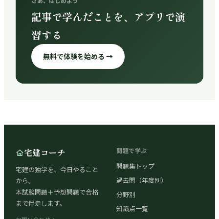
さあ、はじめよう
記事で学んだことを、アプリで演
習する
無料で体験を始める →
宅建コーチ
問題で学ぶ
問題集トップ
宅建の独学を、今日やること
過去問（年度別）
から。
本試験問題＋予想問題で合格
分野別
まで伴走します。
知識点一覧