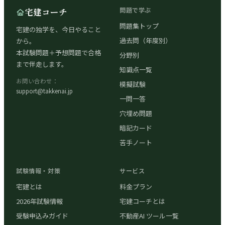
宅建コーチ
問題で学ぶ
問題集トップ
宅建の独学を、今日やること
過去問（年度別）
から。
本試験問題＋予想問題で合格
分野別
まで伴走します。
知識点一覧
お問い合わせ：
模擬試験
support@takkenai.jp
一問一答
穴埋め問題
暗記カード
苦手ノート
試験情報・対策
サービス
宅建とは
料金プラン
2026年試験情報
宅建コーチとは
受験申込みガイド
不動産AI ツール一覧