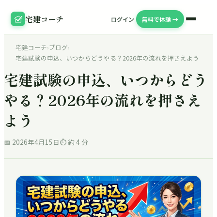
宅建コーチ
ログイン
無料で体験 →
宅建コーチ
›
ブログ
›
宅建試験の申込、いつからどうやる？2026年の流れを押さえよう
宅建試験の申込、いつからどう
やる？2026年の流れを押さえ
よう
📅
2026年4月15日
⏱ 約
4
分