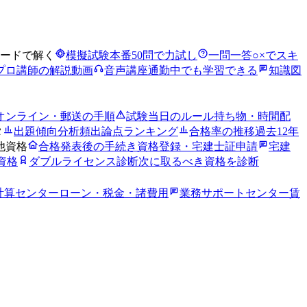
ードで解く
模擬試験
本番50問で力試し
一問一答
○×でスキ
プロ講師の解説動画
音声講座
通勤中でも学習できる
知識図
オンライン・郵送の手順
試験当日のルール
持ち物・時間配
タ
出題傾向分析
頻出論点ランキング
合格率の推移
過去12年
他資格
合格発表後の手続き
資格登録・宅建士証申請
宅建
資格
ダブルライセンス診断
次に取るべき資格を診断
計算センター
ローン・税金・諸費用
業務サポートセンター
賃