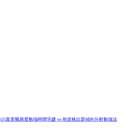
率の真実
難易度
勉強時間
宅建 vs 他資格
出題傾向分析
勉強法