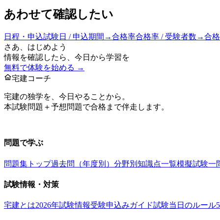
あわせて確認したい
日程・申込
試験日 / 申込期間
→
合格率
合格率 / 受験者数
→
合格
さあ、はじめよう
情報を確認したら、今日から学習を
無料で体験を始める →
宅建コーチ
宅建の独学を、今日やることから。
本試験問題＋予想問題で合格まで伴走します。
お問い合わせ：
support@takkenai.jp
問題で学ぶ
問題集トップ
過去問（年度別）
分野別
知識点一覧
模擬試験
一
試験情報・対策
宅建とは
2026年試験情報
受験申込みガイド
試験当日のルール