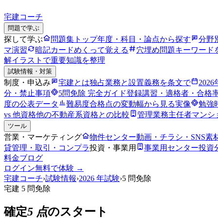
宅建コーチ
問題で学ぶ
探して学ぶ
問題集トップ
年度・科目・論点から探す
分野
マ演習
暗記カード
めくって覚える
穴埋め問題
キーワード
解
イラストで重要知識を整理
試験情報・対策
制度・申込み
宅建とは
独占業務と設置義務を条文で
202
分・禁止事項
5問免除 完全ガイド
登録講習・適格者・合格
度の公表データ
難易度
合格点の変動幅から見る実像
勉強
vs 他資格
他の不動産系資格との比較
管理業務主任者
マンシ
ツール
営業・マーケティング
物件センター
動画・チラシ・SNS素
貸管理・取引・コンプラ
投資・事業用
事業用センター
投資
料金
ブログ
ログイン
無料で体験 →
宅建コーチ
›
試験情報
›
2026 年試験
›
5 問免除
宅建 5 問免除
確定
5 点
のスタート