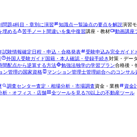
別問題
4科目・章別に演習
知識点一覧
論点の要点を解説
演習モ
を埋める
苦手ノート
間違いを集中復習
講座・教材
動画講座
6年試験情報
確定日程・申込・合格発表
受験申込み完全ガイド
率
外国人受験ガイド
国籍・本人確認・登録手続き
対策・デー
時間
配点から逆算する方法
勉強法
独学の学習プラン
合格後・
ョン管理の国家資格
マンション管理士
管理組合へのコンサル
材
調査センター
査定・相場分析・市場調査
資金・業務
資金
分析・オフィス・店舗
全ツールを見る
70以上の不動産ツール