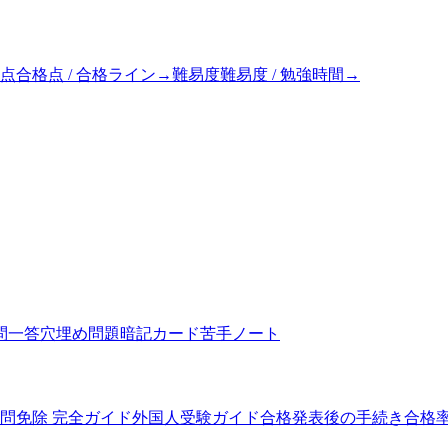
点
合格点 / 合格ライン
→
難易度
難易度 / 勉強時間
→
問一答
穴埋め問題
暗記カード
苦手ノート
5問免除 完全ガイド
外国人受験ガイド
合格発表後の手続き
合格