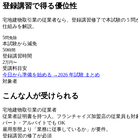
登録講習で得る優位性
宅地建物取引業の従業者なら、登録講習修了で本試験の 5 問
仕組みを解説。
5
問免除
本試験から減免
50
時間
登録講習時間
2
万円〜
受講料目安
今日から準備を始める →
2026 年試験 まとめ
対象者
こんな人が受けられる
宅地建物取引業の従業者
従業者証明書を持つ人。フランチャイズ加盟店の従業員も対
パート・アルバイトでも OK
雇用形態より「業務に従事しているか」が要件。
登録講習の修了が必須