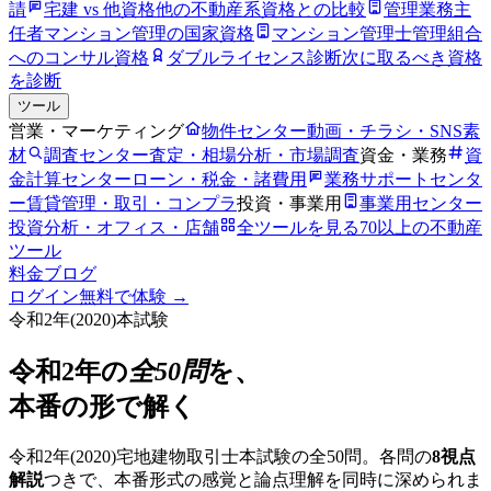
請
宅建 vs 他資格
他の不動産系資格との比較
管理業務主
任者
マンション管理の国家資格
マンション管理士
管理組合
へのコンサル資格
ダブルライセンス診断
次に取るべき資格
を診断
ツール
営業・マーケティング
物件センター
動画・チラシ・SNS素
材
調査センター
査定・相場分析・市場調査
資金・業務
資
金計算センター
ローン・税金・諸費用
業務サポートセンタ
ー
賃貸管理・取引・コンプラ
投資・事業用
事業用センター
投資分析・オフィス・店舗
全ツールを見る
70以上の不動産
ツール
料金
ブログ
ログイン
無料で体験 →
令和2年
(
2020
)本試験
令和2年
の
全50問
を、
本番の形で解く
令和2年
(
2020
)宅地建物取引士本試験の全50問。各問の
8視点
解説
つきで、本番形式の感覚と論点理解を同時に深められま