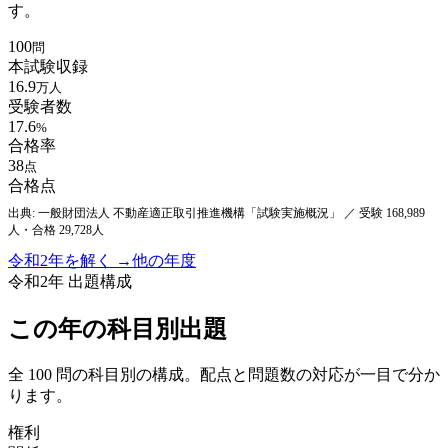
す。
100
問
本試験収録
16.9
万人
受験者数
17.6
%
合格率
38
点
合格点
出典: 一般財団法人 不動産適正取引推進機構「試験実施概況」
／ 受験 168,989
人・合格 29,728人
令和2年
を解く →
他の年度
令和2年
出題構成
この年の科目別出題
全
100
問の科目別の構成。配点と問題数の対応が一目で分か
ります。
権利