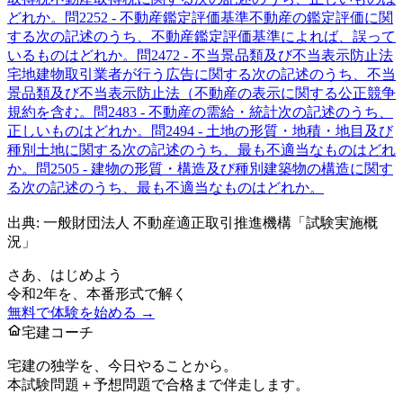
どれか。
問
225
2 - 不動産鑑定評価基準
不動産の鑑定評価に関
する次の記述のうち、不動産鑑定評価基準によれば、誤って
いるものはどれか。
問
247
2 - 不当景品類及び不当表示防止法
宅地建物取引業者が行う広告に関する次の記述のうち、不当
景品類及び不当表示防止法（不動産の表示に関する公正競争
規約を含む。
問
248
3 - 不動産の需給・統計
次の記述のうち、
正しいものはどれか。
問
249
4 - 土地の形質・地積・地目及び
種別
土地に関する次の記述のうち、最も不適当なものはどれ
か。
問
250
5 - 建物の形質・構造及び種別
建築物の構造に関す
る次の記述のうち、最も不適当なものはどれか。
出典: 一般財団法人 不動産適正取引推進機構「試験実施概
況」
さあ、はじめよう
令和2年
を、本番形式で解く
無料で体験を始める →
宅建コーチ
宅建の独学を、今日やることから。
本試験問題＋予想問題で合格まで伴走します。