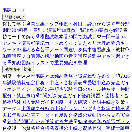
宅建コーチ
問題で学ぶ
探して学ぶ
問題集トップ
年度・科目・論点から探す
分野
別問題
4科目・章別に演習
知識点一覧
論点の要点を解説
演
習モードで解く
模擬試験
本番50問で力試し
一問一答
○×
でスキマ演習
暗記カード
めくって覚える
穴埋め問題
キー
ワードを埋める
苦手ノート
間違いを集中復習
講座・教材
動画講座
プロ講師の解説動画
音声講座
通勤中でも学習でき
る
知識図解
イラストで重要知識を整理
試験情報・対策
制度・申込み
宅建とは
独占業務と設置義務を条文で
2026
年試験情報
確定日程・申込・合格発表
受験申込み完全ガイ
ド
オンライン・郵送の手順
試験当日のルール
持ち物・時間
配分・禁止事項
5問免除 完全ガイド
登録講習・適格者・合
格率
外国人受験ガイド
国籍・本人確認・登録手続き
対策・
データ
出題傾向分析
頻出論点ランキング
合格率の推移
過
去12年度の公表データ
難易度
合格点の変動幅から見る実像
勉強時間
配点から逆算する方法
勉強法
独学の学習プラン
合格後・他資格
合格発表後の手続き
資格登録・宅建士証申