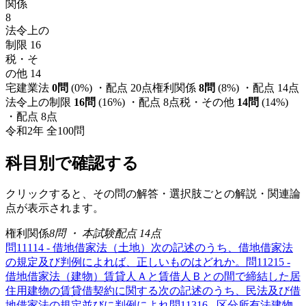
関係
8
法令上の
制限
16
税・そ
の他
14
宅建業法
0
問
(
0
%) ・配点
20
点
権利関係
8
問
(
8
%) ・配点
14
点
法令上の制限
16
問
(
16
%) ・配点
8
点
税・その他
14
問
(
14
%)
・配点
8
点
令和2年
全
100
問
科目別で確認する
クリックすると、その問の解答・選択肢ごとの解説・関連論
点が表示されます。
権利関係
8
問 ・ 本試験配点
14
点
問
111
14 - 借地借家法（土地）
次の記述のうち、借地借家法
の規定及び判例によれば、正しいものはどれか。
問
112
15 -
借地借家法（建物）
賃貸人Ａと賃借人Ｂとの間で締結した居
住用建物の賃貸借契約に関する次の記述のうち、民法及び借
地借家法の規定並びに判例によれ
問
113
16 - 区分所有法
建物