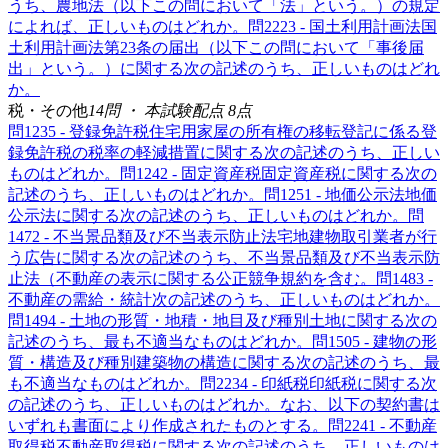
うち、農地法（以下この問において「法」という。）の規定
によれば、正しいものはどれか。
問
222
3 - 国土利用計画法
国
土利用計画法第23条の届出（以下この問において「事後届
出」という。）に関する次の記述のうち、正しいものはどれ
か。
税・その他
14
問 ・ 本試験配点
8
点
問
123
5 - 登録免許税
住宅用家屋の所有権の移転登記に係る登
録免許税の税率の軽減措置に関する次の記述のうち、正しい
ものはどれか。
問
124
2 - 固定資産税
固定資産税に関する次の
記述のうち、正しいものはどれか。
問
125
1 - 地価公示法
地価
公示法に関する次の記述のうち、正しいものはどれか。
問
147
2 - 不当景品類及び不当表示防止法
宅地建物取引業者が行
う広告に関する次の記述のうち、不当景品類及び不当表示防
止法（不動産の表示に関する公正競争規約を含む。
問
148
3 -
不動産の需給・統計
次の記述のうち、正しいものはどれか。
問
149
4 - 土地の形質・地積・地目及び種別
土地に関する次の
記述のうち、最も不適当なものはどれか。
問
150
5 - 建物の形
質・構造及び種別
建築物の構造に関する次の記述のうち、最
も不適当なものはどれか。
問
223
4 - 印紙税
印紙税に関する次
の記述のうち、正しいものはどれか。なお、以下の契約書は
いずれも書面により作成されたものとする。
問
224
1 - 不動産
取得税
不動産取得税に関する次の記述のうち、正しいものは