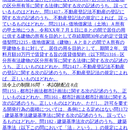
の区分所有等に関する法律に関する次の記述のうち、誤って
いるものはどれか。
問
114
17 - 不動産登記法
不動産の登記に
関する次の記述のうち、不動産登記法の規定によれば、誤っ
ているものはどれか。
問
211
14 - 借地借家法（土地）
Ａ所有
の甲土地につき、令和XX年７月１日にＢとの間で居住の用
に供する建物の所有を目的として存続期間30年の約定で賃貸
借契
問
212
15 - 借地借家法（建物）
ＡとＢとの間でＡ所有の
甲建物をＢに対して、居住の用を目的として、期間２年、賃
料月額10万円で賃貸する旨の賃貸借契約（以下
問
213
16 - 区
分所有法
建物の区分所有等に関する法律に関する次の記述の
うち、正しいものはどれか。
問
214
17 - 不動産登記法
不動産
の登記に関する次の記述のうち、不動産登記法の規定によれ
ば、正しいものはどれか。
法令上の制限
16
問 ・ 本試験配点
8
点
問
115
1 - 都市計画法
都市計画法に関する次の記述のうち、正
しいものはどれか。
問
116
1 - 都市計画法
都市計画法に関する
次の記述のうち、正しいものはどれか。ただし、許可を要す
る開発行為の面積については、条例による定めはない
問
117
2
- 建築基準法
建築基準法に関する次の記述のうち、誤ってい
るものはどれか。
問
118
2 - 建築基準法
次の記述のうち、建築
基準法（以下この問において「法」という。）の規定によれ