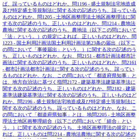
ば、誤っているものはどれか。
問
119
6 - 盛土規制法
宅地造成
及び特定盛土等規制法に関する次の記述のうち、誤っている
ものはどれか。
問
120
5 - 土地区画整理法
土地区画整理法に関
する次の記述のうち、正しいものはどれか。
問
121
4 - 農地法
農地に関する次の記述のうち、農地法（以下この問において
「法」という。）の規定によれば、正しいものはどれか。
問
122
3 - 国土利用計画法
国土利用計画法第23条の届出（以下こ
の問において「事後届出」という。）に関する次の記述のう
ち、正しいものはどれか。なお、
問
215
1 - 都市計画法
都市計
画法に関する次の記述のうち、正しいものはどれか。
問
216
1
- 都市計画法
都市計画法に関する次の記述のうち、誤ってい
るものはどれか。なお、この問において「都道府県知事」と
は、地方自治法に基づく指
問
217
2 - 建築基準法
建築基準法に
関する次の記述のうち、正しいものはどれか。
問
218
2 - 建築
基準法
建築基準法に関する次の記述のうち、正しいものはど
れか。
問
219
6 - 盛土規制法
宅地造成及び特定盛土等規制法に
関する次の記述のうち、誤っているものはどれか。なお、こ
の問において「都道府県知事」とは、地
問
220
5 - 土地区画整
理法
土地区画整理組合（以下この問において「組合」とい
う。）に関する次の記述のうち、土地区画整理法の規定によ
れば、正しいものは
問
221
4 - 農地法
農地に関する次の記述の