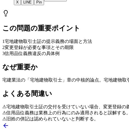
X
LINE
Pin
この問題の重要ポイント
1
宅地建物取引士証の提示義務の場面と方法
2
変更登録が必要な事項とその期限
3
信用品位義務違反の具体例
なぜ重要か
宅建業法の「宅地建物取引士」章の中核的論点。宅地建物取
よくある間違い
⚠
宅地建物取引士証の交付を受けていない場合、変更登録の
⚠
信用品位義務は業務上の行為にのみ適用されると誤解する
⚠
旧姓の併記は認められていないと判断する。