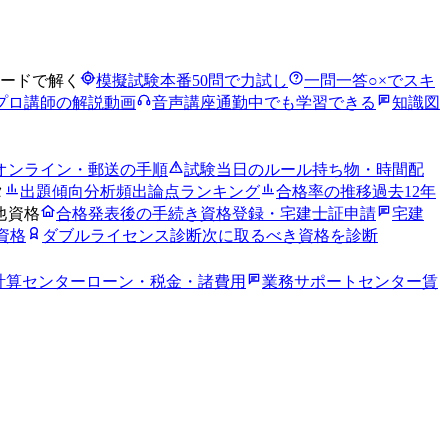
ードで解く
模擬試験
本番50問で力試し
一問一答
○×でスキ
プロ講師の解説動画
音声講座
通勤中でも学習できる
知識図
オンライン・郵送の手順
試験当日のルール
持ち物・時間配
タ
出題傾向分析
頻出論点ランキング
合格率の推移
過去12年
他資格
合格発表後の手続き
資格登録・宅建士証申請
宅建
資格
ダブルライセンス診断
次に取るべき資格を診断
計算センター
ローン・税金・諸費用
業務サポートセンター
賃