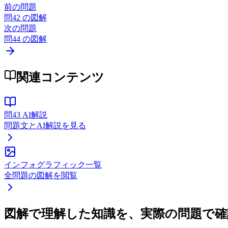
前の問題
問
42
の図解
次の問題
問
44
の図解
関連コンテンツ
問
43
AI解説
問題文とAI解説を見る
インフォグラフィック一覧
全問題の図解を閲覧
図解で理解した知識を、実際の問題で確