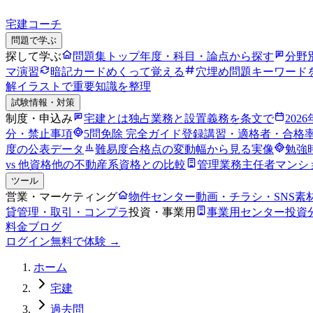
宅建コーチ
問題で学ぶ
探して学ぶ
問題集トップ
年度・科目・論点から探す
分野
マ演習
暗記カード
めくって覚える
穴埋め問題
キーワード
解
イラストで重要知識を整理
試験情報・対策
制度・申込み
宅建とは
独占業務と設置義務を条文で
202
分・禁止事項
5問免除 完全ガイド
登録講習・適格者・合格
度の公表データ
難易度
合格点の変動幅から見る実像
勉強
vs 他資格
他の不動産系資格との比較
管理業務主任者
マンシ
ツール
営業・マーケティング
物件センター
動画・チラシ・SNS素
貸管理・取引・コンプラ
投資・事業用
事業用センター
投資
料金
ブログ
ログイン
無料で体験 →
ホーム
宅建
過去問