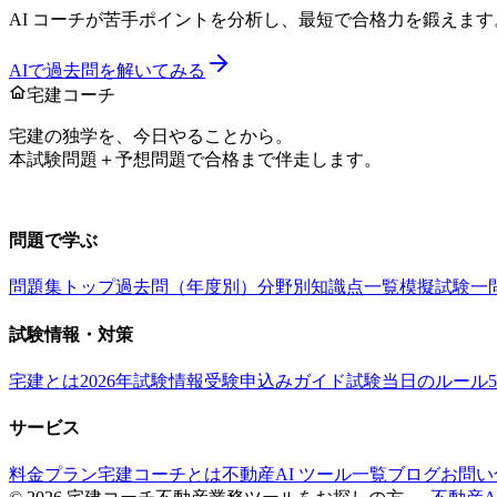
AI コーチが苦手ポイントを分析し、最短で合格力を鍛えます
AIで過去問を解いてみる
宅建コーチ
宅建の独学を、今日やることから。
本試験問題＋予想問題で合格まで伴走します。
お問い合わせ：
support@takkenai.jp
問題で学ぶ
問題集トップ
過去問（年度別）
分野別
知識点一覧
模擬試験
一
試験情報・対策
宅建とは
2026年試験情報
受験申込みガイド
試験当日のルール
サービス
料金プラン
宅建コーチとは
不動産AI ツール一覧
ブログ
お問い