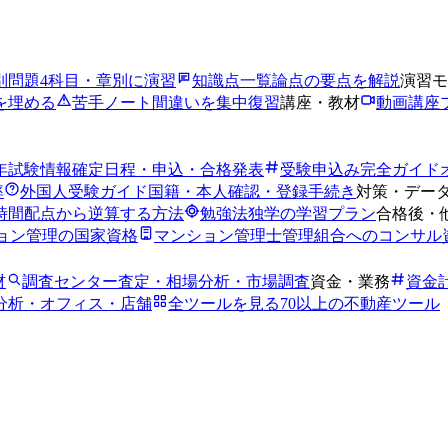
別問題
4科目・章別に演習
知識点一覧
論点の要点を解説
演習モ
を埋める
苦手ノート
間違いを集中復習
講座・教材
動画講座
6年試験情報
確定日程・申込・合格発表
受験申込み完全ガイド
率
外国人受験ガイド
国籍・本人確認・登録手続き
対策・デー
時間
配点から逆算する方法
勉強法
独学の学習プラン
合格後・
ョン管理の国家資格
マンション管理士
管理組合へのコンサル
材
調査センター
査定・相場分析・市場調査
資金・業務
資金
分析・オフィス・店舗
全ツールを見る
70以上の不動産ツール