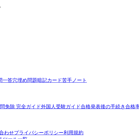
。
問一答
穴埋め問題
暗記カード
苦手ノート
5問免除 完全ガイド
外国人受験ガイド
合格発表後の手続き
合格
合わせ
プライバシーポリシー
利用規約