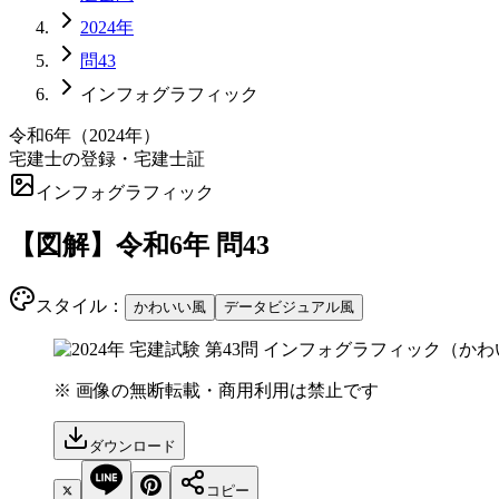
2024年
問43
インフォグラフィック
令和6年
（
2024
年）
宅建士の登録・宅建士証
インフォグラフィック
【図解】
令和6年
問
43
スタイル：
かわいい風
データビジュアル風
※ 画像の無断転載・商用利用は禁止です
ダウンロード
コピー