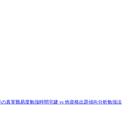
率の真実
難易度
勉強時間
宅建 vs 他資格
出題傾向分析
勉強法