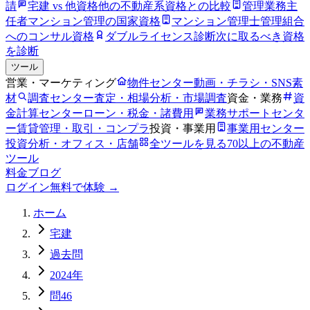
請
宅建 vs 他資格
他の不動産系資格との比較
管理業務主
任者
マンション管理の国家資格
マンション管理士
管理組合
へのコンサル資格
ダブルライセンス診断
次に取るべき資格
を診断
ツール
営業・マーケティング
物件センター
動画・チラシ・SNS素
材
調査センター
査定・相場分析・市場調査
資金・業務
資
金計算センター
ローン・税金・諸費用
業務サポートセンタ
ー
賃貸管理・取引・コンプラ
投資・事業用
事業用センター
投資分析・オフィス・店舗
全ツールを見る
70以上の不動産
ツール
料金
ブログ
ログイン
無料で体験 →
ホーム
宅建
過去問
2024年
問46