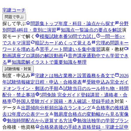
宅建コーチ
問題で学ぶ
探して学ぶ
問題集トップ
年度・科目・論点から探す
分野
別問題
4科目・章別に演習
知識点一覧
論点の要点を解説
演
習モードで解く
模擬試験
本番50問で力試し
一問一答
○×
でスキマ演習
暗記カード
めくって覚える
穴埋め問題
キー
ワードを埋める
苦手ノート
間違いを集中復習
講座・教材
動画講座
プロ講師の解説動画
音声講座
通勤中でも学習でき
る
知識図解
イラストで重要知識を整理
試験情報・対策
制度・申込み
宅建とは
独占業務と設置義務を条文で
2026
年試験情報
確定日程・申込・合格発表
受験申込み完全ガイ
ド
オンライン・郵送の手順
試験当日のルール
持ち物・時間
配分・禁止事項
5問免除 完全ガイド
登録講習・適格者・合
格率
外国人受験ガイド
国籍・本人確認・登録手続き
対策・
データ
出題傾向分析
頻出論点ランキング
合格率の推移
過
去12年度の公表データ
難易度
合格点の変動幅から見る実像
勉強時間
配点から逆算する方法
勉強法
独学の学習プラン
合格後・他資格
合格発表後の手続き
資格登録・宅建士証申