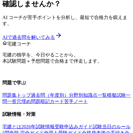
確認しませんか？
AI コーチが苦手ポイントを分析し、最短で合格力を鍛えま
す。
AIで過去問を解いてみる
宅建コーチ
宅建の独学を、今日やることから。
本試験問題＋予想問題で合格まで伴走します。
お問い合わせ：
support@takkenai.jp
問題で学ぶ
問題集トップ
過去問（年度別）
分野別
知識点一覧
模擬試験
一
問一答
穴埋め問題
暗記カード
苦手ノート
試験情報・対策
宅建とは
2026年試験情報
受験申込みガイド
試験当日のルール
5問免除 完全ガイド
外国人受験ガイド
合格発表後の手続き
合