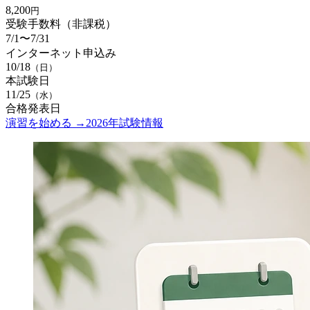
8,200
円
受験手数料（非課税）
7/1〜7/31
インターネット申込み
10/18
（日）
本試験日
11/25
（水）
合格発表日
演習を始める →
2026年試験情報