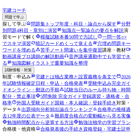
宅建コーチ
問題で学ぶ
探して学ぶ
問題集トップ
年度・科目・論点から探す
分野
別問題
4科目・章別に演習
知識点一覧
論点の要点を解説
演
習モードで解く
模擬試験
本番50問で力試し
一問一答
○×
でスキマ演習
暗記カード
めくって覚える
穴埋め問題
キー
ワードを埋める
苦手ノート
間違いを集中復習
講座・教材
動画講座
プロ講師の解説動画
音声講座
通勤中でも学習でき
る
知識図解
イラストで重要知識を整理
試験情報・対策
制度・申込み
宅建とは
独占業務と設置義務を条文で
2026
年試験情報
確定日程・申込・合格発表
受験申込み完全ガイ
ド
オンライン・郵送の手順
試験当日のルール
持ち物・時間
配分・禁止事項
5問免除 完全ガイド
登録講習・適格者・合
格率
外国人受験ガイド
国籍・本人確認・登録手続き
対策・
データ
出題傾向分析
頻出論点ランキング
合格率の推移
過
去12年度の公表データ
難易度
合格点の変動幅から見る実像
勉強時間
配点から逆算する方法
勉強法
独学の学習プラン
合格後・他資格
合格発表後の手続き
資格登録・宅建士証申