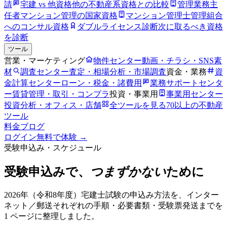
請
宅建 vs 他資格
他の不動産系資格との比較
管理業務主
任者
マンション管理の国家資格
マンション管理士
管理組合
へのコンサル資格
ダブルライセンス診断
次に取るべき資格
を診断
ツール
営業・マーケティング
物件センター
動画・チラシ・SNS素
材
調査センター
査定・相場分析・市場調査
資金・業務
資
金計算センター
ローン・税金・諸費用
業務サポートセンタ
ー
賃貸管理・取引・コンプラ
投資・事業用
事業用センター
投資分析・オフィス・店舗
全ツールを見る
70以上の不動産
ツール
料金
ブログ
ログイン
無料で体験 →
受験申込み・スケジュール
受験申込みで、
つまずかない
ために
2026年（令和8年度）宅建士試験の申込み方法を、インター
ネット／郵送それぞれの手順・必要書類・受験票発送までを
1 ページに整理しました。