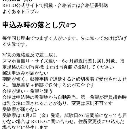
RETIO公式サイトで掲載・合格者には合格証書郵送
よくあるトラブル
申込み時の落とし穴4つ
毎年同じ理由でつまずく人がいます。先に知っておけば防げ
る失敗です。
写真の規格違反で差し戻し
スマホ自撮り・サイズ違い・6ヶ月超過は差し戻し対象。指
定規格の証明写真機 または写真館で撮影してください
郵送申込みが届かない
期間が短く、郵便事情で遅延すると締切後着で受付されませ
ん。簡易書留＋追跡で送付するのが安全です
会場が遠い・希望と違う
会場は申込時の希望地から自動割当。第一希望が定員超過時
は別会場に回されることがあり、変更は原則不可です
受験票が届かない
受験票は10月2日（金）発送。試験日の1週間前になっても届
かない場合は RETIO に問い合わせ。住所変更後に申込んだ
場合などに発生します