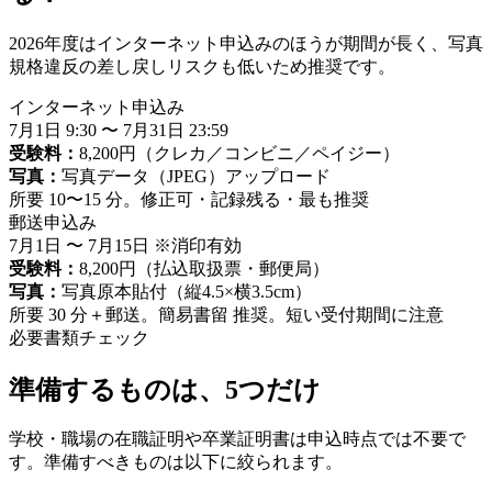
2026年度はインターネット申込みのほうが期間が長く、写真
規格違反の差し戻しリスクも低いため推奨です。
インターネット申込み
7月1日 9:30 〜 7月31日 23:59
受験料：
8,200円（クレカ／コンビニ／ペイジー）
写真：
写真データ（JPEG）アップロード
所要 10〜15 分。修正可・記録残る・最も推奨
郵送申込み
7月1日 〜 7月15日 ※消印有効
受験料：
8,200円（払込取扱票・郵便局）
写真：
写真原本貼付（縦4.5×横3.5cm）
所要 30 分＋郵送。簡易書留 推奨。短い受付期間に注意
必要書類チェック
準備するものは、5つだけ
学校・職場の在職証明や卒業証明書は申込時点では不要で
す。準備すべきものは以下に絞られます。