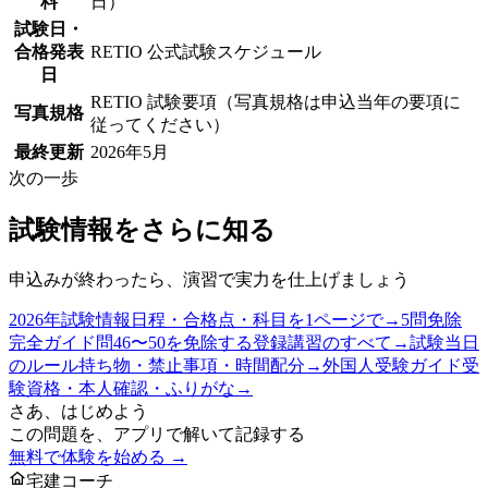
料
日）
試験日・
合格発表
RETIO 公式試験スケジュール
日
RETIO 試験要項（写真規格は申込当年の要項に
写真規格
従ってください）
最終更新
2026年5月
次の一歩
試験情報をさらに知る
申込みが終わったら、演習で実力を仕上げましょう
2026年試験情報
日程・合格点・科目を1ページで
→
5問免除
完全ガイド
問46〜50を免除する登録講習のすべて
→
試験当日
のルール
持ち物・禁止事項・時間配分
→
外国人受験ガイド
受
験資格・本人確認・ふりがな
→
さあ、はじめよう
この問題を、アプリで解いて記録する
無料で体験を始める →
宅建コーチ