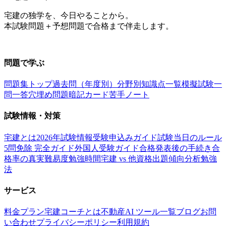
宅建の独学を、今日やることから。
本試験問題＋予想問題で合格まで伴走します。
お問い合わせ：
support@takkenai.jp
問題で学ぶ
問題集トップ
過去問（年度別）
分野別
知識点一覧
模擬試験
一
問一答
穴埋め問題
暗記カード
苦手ノート
試験情報・対策
宅建とは
2026年試験情報
受験申込みガイド
試験当日のルール
5問免除 完全ガイド
外国人受験ガイド
合格発表後の手続き
合
格率の真実
難易度
勉強時間
宅建 vs 他資格
出題傾向分析
勉強
法
サービス
料金プラン
宅建コーチとは
不動産AI ツール一覧
ブログ
お問
い合わせ
プライバシーポリシー
利用規約