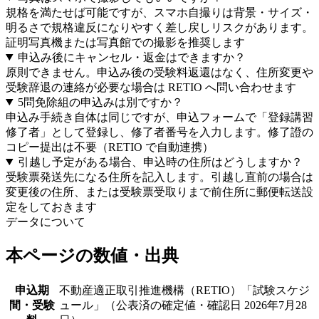
規格を満たせば可能ですが、スマホ自撮りは背景・サイズ・
明るさで規格違反になりやすく差し戻しリスクがあります。
証明写真機または写真館での撮影を推奨します
申込み後にキャンセル・返金はできますか？
原則できません。申込み後の受験料返還はなく、住所変更や
受験辞退の連絡が必要な場合は RETIO へ問い合わせます
5問免除組の申込みは別ですか？
申込み手続き自体は同じですが、申込フォームで「登録講習
修了者」として登録し、修了者番号を入力します。修了證の
コピー提出は不要（RETIO で自動連携）
引越し予定がある場合、申込時の住所はどうしますか？
受験票発送先になる住所を記入します。引越し直前の場合は
変更後の住所、または受験票受取りまで前住所に郵便転送設
定をしておきます
データについて
本ページの数値・出典
申込期
不動産適正取引推進機構（RETIO）「試験スケジ
間・受験
ュール」（公表済の確定値・確認日 2026年7月28