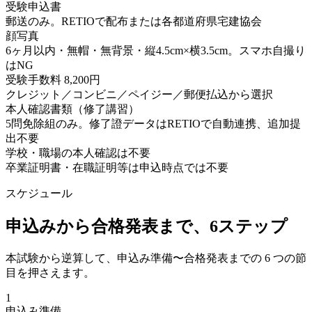
受験申込書
郵送のみ。RETIOで配布または各都道府県宅建協会
顔写真
6ヶ月以内・無帽・無背景・縦4.5cm×横3.5cm。スマホ自撮り
はNG
受験手数料 8,200円
クレジット／コンビニ／ペイジー／郵便払込から選択
本人確認書類（修了講習）
5問免除組のみ。修了證データはRETIOで自動連携、追加提
出不要
学校・職場の本人確認は不要
卒業証明書・在職証明等は申込時点では不要
スケジュール
申込みから合格発表まで、6ステップ
本試験から逆算して、申込み準備〜合格発表までの 6 つの節
目を押さえます。
1
申込み準備