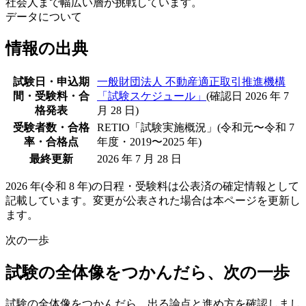
社会人まで幅広い層が挑戦しています。
データについて
情報の出典
試験日・申込期
一般財団法人 不動産適正取引推進機構
間・受験料・合
「試験スケジュール」
(確認日 2026 年 7
格発表
月 28 日)
受験者数・合格
RETIO「試験実施概況」(令和元〜令和 7
率・合格点
年度・2019〜2025 年)
最終更新
2026 年 7 月 28 日
2026 年(令和 8 年)の日程・受験料は公表済の確定情報として
記載しています。変更が公表された場合は本ページを更新し
ます。
次の一歩
試験の全体像をつかんだら、次の一歩
試験の全体像をつかんだら、出る論点と進め方を確認しまし