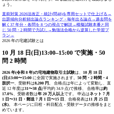
ょう。
直前対策 2026
法改正・統計(問48)を専用セットで仕上げる
→
出題傾向分析
頻出論点ランキング・毎年出る論点
→
過去問を
解く
37 年分・各問を 8 つの視点で解説
→
模擬試験
本番と同
じ 50 問・2 時間で力試し
→
勉強法
合格から逆算した学習プ
ラン
→
2026 年の宅建試験とは
10 月 18 日(日)13:00–15:00 で実施・50
問 2 時間
2026 年(令和 8 年)の宅地建物取引士試験
は、
10 月 18 日
(日)13:00〜15:00
に全国で実施されます。
50 問・2 時間・4
肢択一
、受験料は
8,200 円
。 合格点は年によって変動し、直
近
12
年度は
31
〜
38
点
(平均約
34.9
点)で推移、 合格率は
約
17.0
%
、受験者数は
年 20 万人以上
です。 申込は
ネット 7 月
1 日〜31 日・郵送 7 月 1 日〜15 日
、合格発表は
11 月 25 日
(水)
。 本ページに日程・科目配点・受験データの推移をまと
めています。