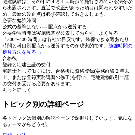
宅建試験は、その年の 4 月 1 日時点で施行されている法令か
ら出題されます。直近で改正があった項目は問われやすいた
め、最新の改正点は必ず確認しておきましょう。
必要な勉強時間
公式の基準はない — 配点から逆算する
必要学習時間は実施機関が公表しておらず、よく見る
「300〜400 時間」は各社の目安です。確保できる週あたり
時間と科目別配点から逆算するのが現実的です。
勉強時間の
逆算方法を見る →
合格後
登録と宅建士証の交付
宅建士として働くには、合格後に資格登録(実務経験 2 年以
上、または登録実務講習の修了)を行い、宅地建物取引士証
の交付を受ける必要があります。
もっと詳しく
トピック別の詳細ページ
各トピックは個別の解説ページで深掘りしています。気にな
るテーマからどうぞ。