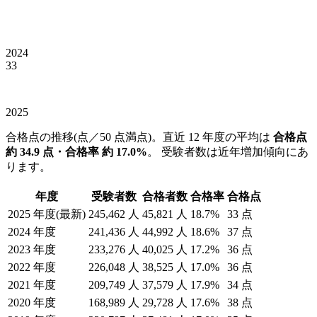
2024
33
2025
合格点の推移(点／50 点満点)。直近
12
年度の平均は
合格点
約
34.9
点・合格率 約
17.0
%
。 受験者数は近年増加傾向にあ
ります。
年度
受験者数
合格者数
合格率
合格点
2025
年度
(最新)
245,462
人
45,821
人
18.7
%
33
点
2024
年度
241,436
人
44,992
人
18.6
%
37
点
2023
年度
233,276
人
40,025
人
17.2
%
36
点
2022
年度
226,048
人
38,525
人
17.0
%
36
点
2021
年度
209,749
人
37,579
人
17.9
%
34
点
2020
年度
168,989
人
29,728
人
17.6
%
38
点