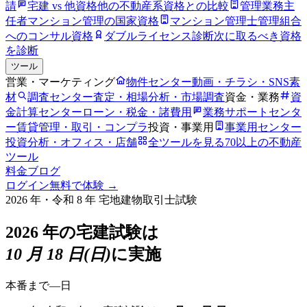
請
宅建 vs 他資格
他の不動産系資格との比較
管理業務主
任者
マンション管理の国家資格
マンション管理士
管理組合
へのコンサル資格
ダブルライセンス診断
次に取るべき資格
を診断
ツール
営業・マーケティング
物件センター
動画・チラシ・SNS素
材
調査センター
査定・相場分析・市場調査
資金・業務
資
金計算センター
ローン・税金・諸費用
業務サポートセンタ
ー
賃貸管理・取引・コンプラ
投資・事業用
事業用センター
投資分析・オフィス・店舗
全ツールを見る
70以上の不動産
ツール
料金
ブログ
ログイン
無料で体験 →
2026 年・令和 8 年 宅地建物取引士試験
2026 年の宅建試験は
10 月 18 日(日)
に実施
本番まで
—
日