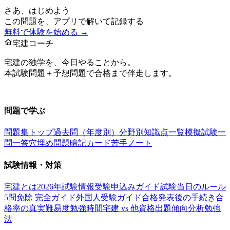
さあ、はじめよう
この問題を、アプリで解いて記録する
無料で体験を始める →
宅建コーチ
宅建の独学を、今日やることから。
本試験問題＋予想問題で合格まで伴走します。
お問い合わせ：
support@takkenai.jp
問題で学ぶ
問題集トップ
過去問（年度別）
分野別
知識点一覧
模擬試験
一
問一答
穴埋め問題
暗記カード
苦手ノート
試験情報・対策
宅建とは
2026年試験情報
受験申込みガイド
試験当日のルール
5問免除 完全ガイド
外国人受験ガイド
合格発表後の手続き
合
格率の真実
難易度
勉強時間
宅建 vs 他資格
出題傾向分析
勉強
法