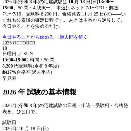
2026 年(令和 8 年)の宅建試験は
10 月 18 日(日)13:00〜
15:00
、50 問・4 肢択一。 申込はネット 7/1〜7/31・郵送
7/1〜7/15、受験料 8,200 円、合格発表 11 月 25 日(水)——い
ずれも公表済の確定日程です。 あとは本番から逆算して、
今日やることを決めるだけ。
今日やることから始める →
過去問を解く
2026 OCTOBER
18
日曜日 ／ SUN
13:00–15:00
2 時間・50 問
8,200 円
受験料(令和 8 年度)
約
17
%
合格率(過去平均)
早見表
2026 年 試験の基本情報
2026 年(令和 8 年)の宅建試験の日程・申込・受験料・合格発
表を、ひと目で。
試験日
2026 年 10 月 18 日(日)