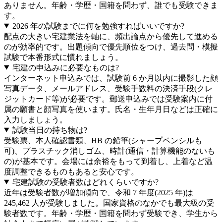
ありません。年齢・学歴・国籍を問わず、誰でも受験できま
す。
2026 年の試験までに何を勉強すればいいですか?
配点の大きい宅建業法を軸に、頻出論点から優先して進める
のが効率的です。出題傾向で優先順位をつけ、過去問・模擬
試験で本番形式に慣れましょう。
宅建の申込みに必要なものは?
インターネット申込みでは、試験前 6 か月以内に撮影した顔
写真データ、メールアドレス、受験手数料の決済手段(クレ
ジットカード等)が必要です。郵送申込みでは受験案内に付
属の願書と顔写真を使います。氏名・生年月日などは正確に
入力しましょう。
試験当日の持ち物は?
受験票、本人確認書類、HB の鉛筆(シャープペンシルも
可)、プラスチック消しゴム、時計(通信・計算機能のないも
の)が基本です。会場には余裕をもって到着し、上着など温
度調整できるものもあると安心です。
宅建試験の受験者数はどれくらいですか?
近年は受験者数が増加傾向で、令和 7 年度(2025 年)は
245,462 人が受験しました。国家資格のなかでも最大級の受
験者数です。年齢・学歴・国籍を問わず受験でき、学生から