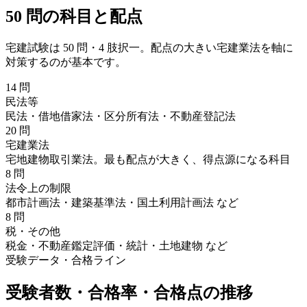
50 問の科目と配点
宅建試験は 50 問・4 肢択一。配点の大きい宅建業法を軸に
対策するのが基本です。
14 問
民法等
民法・借地借家法・区分所有法・不動産登記法
20 問
宅建業法
宅地建物取引業法。最も配点が大きく、得点源になる科目
8 問
法令上の制限
都市計画法・建築基準法・国土利用計画法 など
8 問
税・その他
税金・不動産鑑定評価・統計・土地建物 など
受験データ・合格ライン
受験者数・合格率・合格点の推移