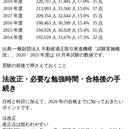
2019
年度
220,797
人
37,481
人
17.0
%
35
点
2018
年度
213,993
人
33,360
人
15.6
%
37
点
2017
年度
209,354
人
32,644
人
15.6
%
35
点
2016
年度
198,463
人
30,589
人
15.4
%
35
点
2015
年度
194,926
人
30,028
人
15.4
%
31
点
2014
年度
192,029
人
33,670
人
17.5
%
32
点
出典:一般財団法人 不動産適正取引推進機構「試験実施概
況」。2020・2021 年度は 10 月本試験の数値です。
受験の前後で押さえておくこと
法改正・必要な勉強時間・合格後の手
続き
日程と科目に加えて、2026 年の合格までに知っておきたい
ポイントです。
法改正
改正点は狙われやすい