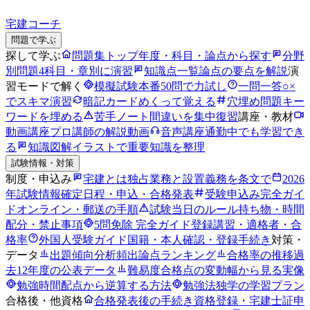
宅建コーチ
問題で学ぶ
探して学ぶ
問題集トップ
年度・科目・論点から探す
分野
別問題
4科目・章別に演習
知識点一覧
論点の要点を解説
演
習モードで解く
模擬試験
本番50問で力試し
一問一答
○×
でスキマ演習
暗記カード
めくって覚える
穴埋め問題
キー
ワードを埋める
苦手ノート
間違いを集中復習
講座・教材
動画講座
プロ講師の解説動画
音声講座
通勤中でも学習でき
る
知識図解
イラストで重要知識を整理
試験情報・対策
制度・申込み
宅建とは
独占業務と設置義務を条文で
2026
年試験情報
確定日程・申込・合格発表
受験申込み完全ガイ
ド
オンライン・郵送の手順
試験当日のルール
持ち物・時間
配分・禁止事項
5問免除 完全ガイド
登録講習・適格者・合
格率
外国人受験ガイド
国籍・本人確認・登録手続き
対策・
データ
出題傾向分析
頻出論点ランキング
合格率の推移
過
去12年度の公表データ
難易度
合格点の変動幅から見る実像
勉強時間
配点から逆算する方法
勉強法
独学の学習プラン
合格後・他資格
合格発表後の手続き
資格登録・宅建士証申