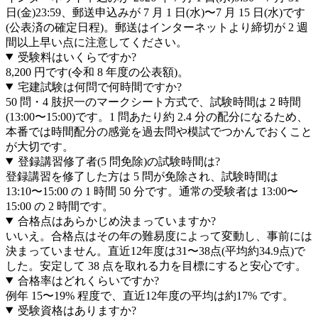
日(金)23:59、郵送申込みが 7 月 1 日(水)〜7 月 15 日(水)です
(公表済の確定日程)。郵送はインターネットより締切が 2 週
間以上早い点に注意してください。
受験料はいくらですか?
8,200 円です(令和 8 年度の公表額)。
宅建試験は何問で何時間ですか?
50 問・4 肢択一のマークシート方式で、試験時間は 2 時間
(13:00〜15:00)です。1 問あたり約 2.4 分の配分になるため、
本番では時間配分の感覚を過去問や模試でつかんでおくこと
が大切です。
登録講習修了者(5 問免除)の試験時間は?
登録講習を修了した方は 5 問が免除され、試験時間は
13:10〜15:00 の 1 時間 50 分です。通常の受験者は 13:00〜
15:00 の 2 時間です。
合格点はあらかじめ決まっていますか?
いいえ。合格点はその年の難易度によって変動し、事前には
決まっていません。直近12年度は31〜38点(平均約34.9点)で
した。安定して 38 点を取れる力を目標にすると安心です。
合格率はどれくらいですか?
例年 15〜19% 程度で、直近12年度の平均は約17% です。
受験資格はありますか?