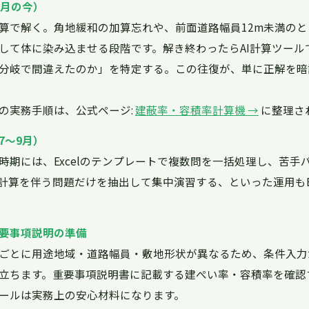
6月の今）
算で解く。角地緩和の加算忘れや、前面道路幅員12m未満の
して体に染み込ませる段階です。解き終わったらAI計算ツール
分岐で間違えたのか」を特定する。この往復が、単に正解を暗
の実務手順は、公式ページ:
建蔽率・容積率計算機 →
に整理さ
7〜9月）
時期には、Excelのテンプレートで複数問を一括処理し、苦手
計算を伴う問題だけを抽出して集中演習する、といった運用もEx
要事項説明の準備
ごとに用途地域・道路幅員・敷地形状が異なるため、条件入力だ
立ちます。重要事項説明書に記載する建ぺい率・容積率を確認
ールは実務上の安心材料になります。