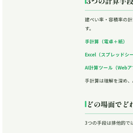
3つの計算手段
建ぺい率・容積率の計
す。
手計算（電卓＋紙）
Excel（スプレッドシ
AI計算ツール（Web
手計算は理解を深め、
どの場面でど
3つの手段は排他的で