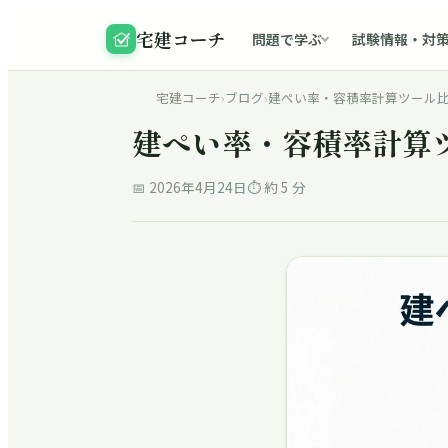
宅建コーチ
問題で学ぶ
試験情報・対
宅建コーチ
›
ブログ
›
建ぺい率・容積率計算ツール比較―
建ぺい率・容積率計算ツ
📅
2026年4月24日
⏱ 約
5
分