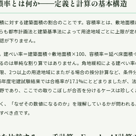
積率とは何か――定義と計算の基本構造
積に対する建築面積の割合のことです。容積率とは、敷地面積
らも都市計画法と建築基準法によって用途地域ごとに上限が定
認が下りません。
。建ぺい率＝建築面積÷敷地面積×100、容積率＝延べ床面積÷
るのは単純な割り算ではありません。角地緩和による建ぺい率
限、2つ以上の用途地域にまたがる場合の按分計算など、条件
6年度宅建試験結果では合格率が17.1%にとどまりましたが、
野であり、ここでの取りこぼしが合否を分けるケースは珍しく
く、「なぜその数値になるのか」を理解しているかが問われる
すべき点です。