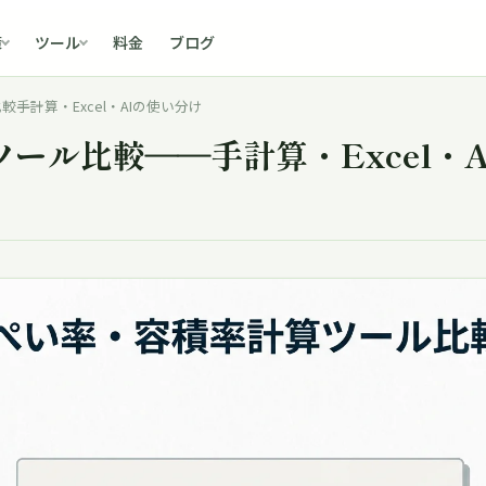
料金
ブログ
策
ツール
―手計算・Excel・AIの使い分け
ール比較――手計算・Excel・