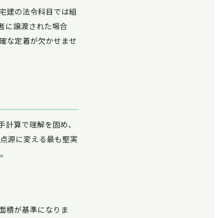
宅建の法令科目では組
者に譲渡された場合
正確な定着が欠かせませ
手計算で理解を固め、
得点源に変える最も堅実
い。
面積が基準になりま