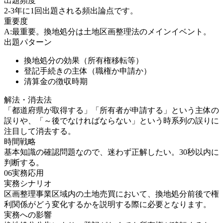
出題頻度
2-3年に1回出題される頻出論点です。
重要度
A:最重要。換地処分は土地区画整理法のメインイベント。
出題パターン
換地処分の効果（所有権移転等）
登記手続きの主体（職権か申請か）
清算金の徴収時期
解法・消去法
「都道府県が取得する」「所有者が申請する」という主体の
誤りや、「～後でなければならない」という時系列の誤りに
注目して消去する。
時間戦略
基本知識の確認問題なので、迷わず正解したい。30秒以内に
判断する。
06
実務応用
実務シナリオ
区画整理事業区域内の土地売買において、換地処分前後で権
利関係がどう変化するかを説明する際に必要となります。
実務への影響