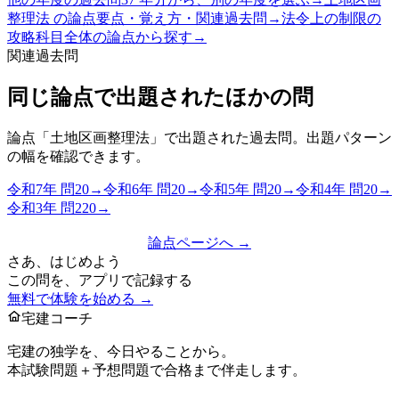
整理法
の論点
要点・覚え方・関連過去問
→
法令上の制限
の
攻略
科目全体の論点から探す
→
関連過去問
同じ論点で出題されたほかの問
論点「
土地区画整理法
」で出題された過去問。出題パターン
の幅を確認できます。
令和7年
問
20
→
令和6年
問
20
→
令和5年
問
20
→
令和4年
問
20
→
令和3年
問
220
→
論点ページへ →
さあ、はじめよう
この問を、アプリで記録する
無料で体験を始める →
宅建コーチ
宅建の独学を、今日やることから。
本試験問題＋予想問題で合格まで伴走します。