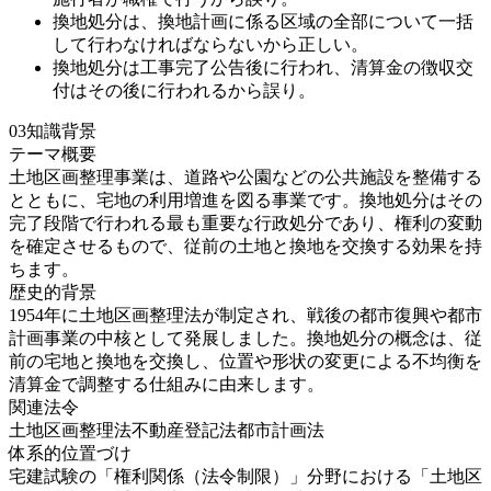
換地処分は、換地計画に係る区域の全部について一括
して行わなければならないから正しい。
換地処分は工事完了公告後に行われ、清算金の徴収交
付はその後に行われるから誤り。
03
知識背景
テーマ概要
土地区画整理事業は、道路や公園などの公共施設を整備する
とともに、宅地の利用増進を図る事業です。換地処分はその
完了段階で行われる最も重要な行政処分であり、権利の変動
を確定させるもので、従前の土地と換地を交換する効果を持
ちます。
歴史的背景
1954年に土地区画整理法が制定され、戦後の都市復興や都市
計画事業の中核として発展しました。換地処分の概念は、従
前の宅地と換地を交換し、位置や形状の変更による不均衡を
清算金で調整する仕組みに由来します。
関連法令
土地区画整理法
不動産登記法
都市計画法
体系的位置づけ
宅建試験の「権利関係（法令制限）」分野における「土地区