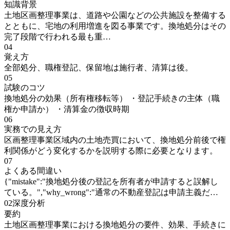
知識背景
土地区画整理事業は、道路や公園などの公共施設を整備する
とともに、宅地の利用増進を図る事業です。換地処分はその
完了段階で行われる最も重…
04
覚え方
全部処分、職権登記、保留地は施行者、清算は後。
05
試験のコツ
換地処分の効果（所有権移転等） ・登記手続きの主体（職
権か申請か） ・清算金の徴収時期
06
実務での見え方
区画整理事業区域内の土地売買において、換地処分前後で権
利関係がどう変化するかを説明する際に必要となります。
07
よくある間違い
{"mistake":"換地処分後の登記を所有者が申請すると誤解し
ている。","why_wrong":"通常の不動産登記は申請主義だ…
02
深度分析
要約
土地区画整理事業における換地処分の要件、効果、手続きに