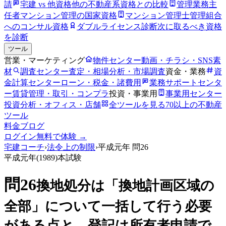
請
宅建 vs 他資格
他の不動産系資格との比較
管理業務主
任者
マンション管理の国家資格
マンション管理士
管理組合
へのコンサル資格
ダブルライセンス診断
次に取るべき資格
を診断
ツール
営業・マーケティング
物件センター
動画・チラシ・SNS素
材
調査センター
査定・相場分析・市場調査
資金・業務
資
金計算センター
ローン・税金・諸費用
業務サポートセンタ
ー
賃貸管理・取引・コンプラ
投資・事業用
事業用センター
投資分析・オフィス・店舗
全ツールを見る
70以上の不動産
ツール
料金
ブログ
ログイン
無料で体験 →
宅建コーチ
›
法令上の制限
›
平成元年
問
26
平成元年
(
1989
)本試験
問
26
換地処分は「換地計画区域の
全部」について一括して行う必要
がある点と、登記は所有者申請で