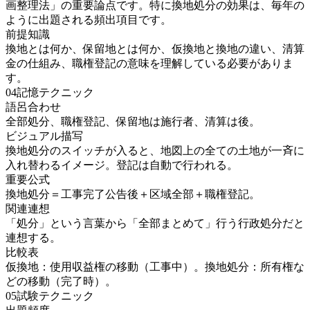
画整理法」の重要論点です。特に換地処分の効果は、毎年の
ように出題される頻出項目です。
前提知識
換地とは何か、保留地とは何か、仮換地と換地の違い、清算
金の仕組み、職権登記の意味を理解している必要がありま
す。
04
記憶テクニック
語呂合わせ
全部処分、職権登記、保留地は施行者、清算は後。
ビジュアル描写
換地処分のスイッチが入ると、地図上の全ての土地が一斉に
入れ替わるイメージ。登記は自動で行われる。
重要公式
換地処分＝工事完了公告後＋区域全部＋職権登記。
関連連想
「処分」という言葉から「全部まとめて」行う行政処分だと
連想する。
比較表
仮換地：使用収益権の移動（工事中）。換地処分：所有権な
どの移動（完了時）。
05
試験テクニック