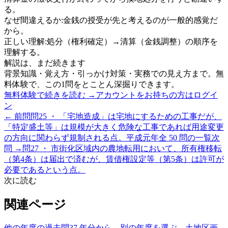
る。
なぜ間違えるか:
金銭の授受が先と考えるのが一般的感覚だ
から。
正しい理解:
処分（権利確定）→清算（金銭調整）の順序を
理解する。
解説は、まだ続きます
背景知識・覚え方・引っかけ対策・実務での見え方まで。無
料体験で、この1問をとことん深掘りできます。
無料体験で続きを読む →
アカウントをお持ちの方はログイ
ン
← 前問
問
25
・ 「宅地造成」は宅地にするための工事だが、
「特定盛土等」は規模が大きく危険な工事であれば用途変更
の方向に関わらず規制される点。
平成元年
全
50
問の一覧
次
問 →
問
27
・ 市街化区域内の農地転用において、所有権移転
（第4条）は届出で済むが、賃借権設定等（第5条）は許可が
必要であるという点。
次に読む
関連ページ
他の年度の過去問
37 年分から、別の年度を選ぶ
→
土地区画