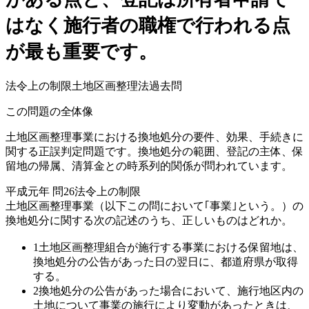
はなく施行者の職権で行われる点
が最も重要です。
法令上の制限
土地区画整理法
過去問
この問題の全体像
土地区画整理事業における換地処分の要件、効果、手続きに
関する正誤判定問題です。換地処分の範囲、登記の主体、保
留地の帰属、清算金との時系列的関係が問われています。
平成元年
問
26
法令上の制限
土地区画整理事業（以下この問において｢事業｣という。）の
換地処分に関する次の記述のうち、正しいものはどれか。
1
土地区画整理組合が施行する事業における保留地は、
換地処分の公告があった日の翌日に、都道府県が取得
する。
2
換地処分の公告があった場合において、施行地区内の
土地について事業の施行により変動があったときは、