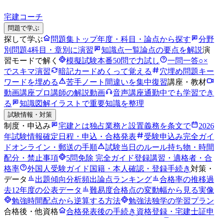
宅建コーチ
問題で学ぶ
探して学ぶ
問題集トップ
年度・科目・論点から探す
分野
別問題
4科目・章別に演習
知識点一覧
論点の要点を解説
演
習モードで解く
模擬試験
本番50問で力試し
一問一答
○×
でスキマ演習
暗記カード
めくって覚える
穴埋め問題
キー
ワードを埋める
苦手ノート
間違いを集中復習
講座・教材
動画講座
プロ講師の解説動画
音声講座
通勤中でも学習でき
る
知識図解
イラストで重要知識を整理
試験情報・対策
制度・申込み
宅建とは
独占業務と設置義務を条文で
2026
年試験情報
確定日程・申込・合格発表
受験申込み完全ガイ
ド
オンライン・郵送の手順
試験当日のルール
持ち物・時間
配分・禁止事項
5問免除 完全ガイド
登録講習・適格者・合
格率
外国人受験ガイド
国籍・本人確認・登録手続き
対策・
データ
出題傾向分析
頻出論点ランキング
合格率の推移
過
去12年度の公表データ
難易度
合格点の変動幅から見る実像
勉強時間
配点から逆算する方法
勉強法
独学の学習プラン
合格後・他資格
合格発表後の手続き
資格登録・宅建士証申