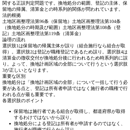
関する正誤判定問題です。換地処分の範囲、登記の主体、保
留地の帰属、清算金との時系列的関係が問われています。
法的根拠
土地区画整理法第96条（保留地）
土地区画整理法第104条
（換地処分の時期及び範囲）
土地区画整理法第108条（登
記）
土地区画整理法第119条（清算金）
論理の流れ
選択肢1は保留地の帰属主体が誤り（組合施行なら組合が取
得）。選択肢2は登記が職権登記であるため誤り。選択肢4は
清算金の徴収交付が換地処分後に行われるため時系列的に誤
り。よって、換地計画区域の全部について行うという選択肢
3が正しいとなります。
重要な区別
換地処分は「換地計画区域の全部」について一括して行う必
要がある点と、登記は所有者申請ではなく施行者の職権で行
われる点が最も重要です。
各選択肢のポイント
保留地は施行者である組合が取得し、都道府県が取得
するわけではないから誤り。
換地処分による登記は所有者が申請するのではなく、
施行者が職権で行うから誤り。