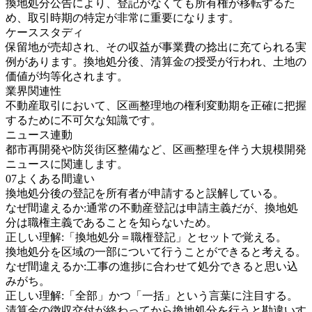
換地処分公告により、登記がなくても所有権が移転するた
め、取引時期の特定が非常に重要になります。
ケーススタディ
保留地が売却され、その収益が事業費の捻出に充てられる実
例があります。換地処分後、清算金の授受が行われ、土地の
価値が均等化されます。
業界関連性
不動産取引において、区画整理地の権利変動期を正確に把握
するために不可欠な知識です。
ニュース連動
都市再開発や防災街区整備など、区画整理を伴う大規模開発
ニュースに関連します。
07
よくある間違い
換地処分後の登記を所有者が申請すると誤解している。
なぜ間違えるか:
通常の不動産登記は申請主義だが、換地処
分は職権主義であることを知らないため。
正しい理解:
「換地処分＝職権登記」とセットで覚える。
換地処分を区域の一部について行うことができると考える。
なぜ間違えるか:
工事の進捗に合わせて処分できると思い込
みがち。
正しい理解:
「全部」かつ「一括」という言葉に注目する。
清算金の徴収交付が終わってから換地処分を行うと勘違いす