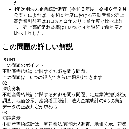
た。
4
年次別法人企業統計調査（令和５年度。令和６年９月
公表）によれば、令和５年度における不動産業の売上
高営業利益率は11.3％と２年ぶりで前年度と比べ上昇
し、売上高経常利益率は13.0％と４年連続で前年度と
比べ上昇した。
この問題の詳しい解説
POINT
この問題のポイント
不動産需給統計に関する知識を問う問題。
この問題は、
6
つの視点でさらに深掘りできます
02
深度分析
不動産需給統計に関する知識を問う問題。宅建業法施行状況
調査、地価公示、建築着工統計、法人企業統計の4つの統計
データの正誤判定が求めら…
03
知識背景
不動産需給統計は、宅建業法施行状況調査、地価公示、建築