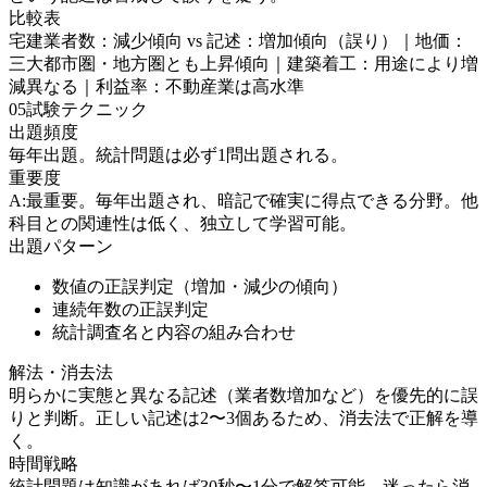
比較表
宅建業者数：減少傾向 vs 記述：増加傾向（誤り）｜地価：
三大都市圏・地方圏とも上昇傾向｜建築着工：用途により増
減異なる｜利益率：不動産業は高水準
05
試験テクニック
出題頻度
毎年出題。統計問題は必ず1問出題される。
重要度
A:最重要。毎年出題され、暗記で確実に得点できる分野。他
科目との関連性は低く、独立して学習可能。
出題パターン
数値の正誤判定（増加・減少の傾向）
連続年数の正誤判定
統計調査名と内容の組み合わせ
解法・消去法
明らかに実態と異なる記述（業者数増加など）を優先的に誤
りと判断。正しい記述は2〜3個あるため、消去法で正解を導
く。
時間戦略
統計問題は知識があれば30秒〜1分で解答可能。迷ったら消