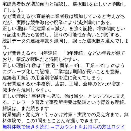
宅建業者数が増加傾向と誤認し、選択肢1を正しいと判断し
てしまう。
なぜ間違えるか:
直感的に業者数は増加していると考えがち
だが、実際は競争激化や廃業により減少傾向にある。
正しい理解:
「宅建業者＝減少」を強く記憶。増加傾向とい
う記述を見たら警戒し、誤りの可能性が高いと判断する。
統計データの連続年数を混同し、誤った選択肢を選んでしま
う。
なぜ間違えるか:
「4年連続」「8年連続」などの年数が似て
おり、暗記が曖昧だと混同しやすい。
正しい理解:
年数は「住宅・商業＝4年、工業＝8年」のよう
にグループ化して記憶。工業地は期間が長いことを意識。
建築着工統計の用途別増減を逆に覚えてしまう。
なぜ間違えるか:
事務所、店舗、工場、倉庫のどれが増加・
減少かを混同しやすい。
正しい理解:
「事務所＝増加、他は減少」とシンプルに覚え
る。テレワーク普及で事務所需要は堅調という背景も理解。
解説は、まだ続きます
背景知識・覚え方・引っかけ対策・実務での見え方まで。無
料体験で、この1問をとことん深掘りできます。
無料体験で続きを読む →
アカウントをお持ちの方はログイ