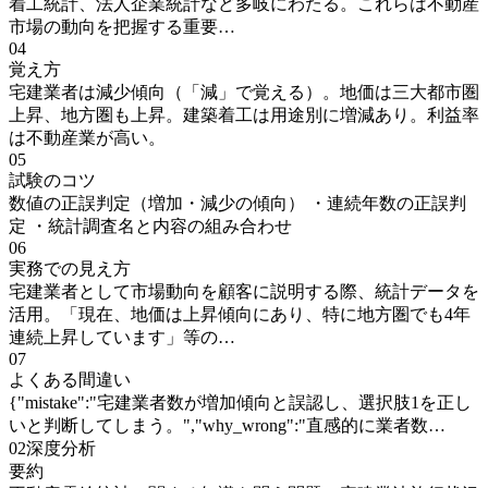
着工統計、法人企業統計など多岐にわたる。これらは不動産
市場の動向を把握する重要…
04
覚え方
宅建業者は減少傾向（「減」で覚える）。地価は三大都市圏
上昇、地方圏も上昇。建築着工は用途別に増減あり。利益率
は不動産業が高い。
05
試験のコツ
数値の正誤判定（増加・減少の傾向） ・連続年数の正誤判
定 ・統計調査名と内容の組み合わせ
06
実務での見え方
宅建業者として市場動向を顧客に説明する際、統計データを
活用。「現在、地価は上昇傾向にあり、特に地方圏でも4年
連続上昇しています」等の…
07
よくある間違い
{"mistake":"宅建業者数が増加傾向と誤認し、選択肢1を正し
いと判断してしまう。","why_wrong":"直感的に業者数…
02
深度分析
要約