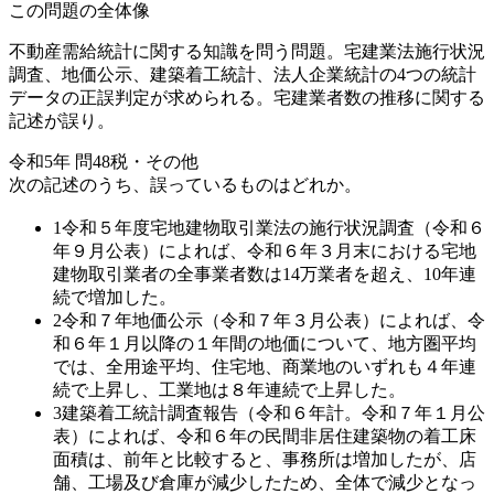
この問題の全体像
不動産需給統計に関する知識を問う問題。宅建業法施行状況
調査、地価公示、建築着工統計、法人企業統計の4つの統計
データの正誤判定が求められる。宅建業者数の推移に関する
記述が誤り。
令和5年
問
48
税・その他
次の記述のうち、誤っているものはどれか。
1
令和５年度宅地建物取引業法の施行状況調査（令和６
年９月公表）によれば、令和６年３月末における宅地
建物取引業者の全事業者数は14万業者を超え、10年連
続で増加した。
2
令和７年地価公示（令和７年３月公表）によれば、令
和６年１月以降の１年間の地価について、地方圏平均
では、全用途平均、住宅地、商業地のいずれも４年連
続で上昇し、工業地は８年連続で上昇した。
3
建築着工統計調査報告（令和６年計。令和７年１月公
表）によれば、令和６年の民間非居住建築物の着工床
面積は、前年と比較すると、事務所は増加したが、店
舗、工場及び倉庫が減少したため、全体で減少となっ