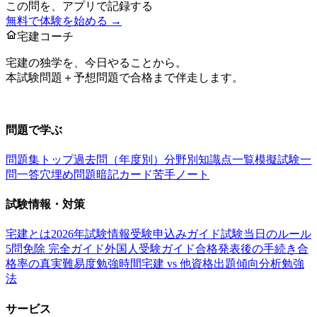
この問を、アプリで記録する
無料で体験を始める →
宅建コーチ
宅建の独学を、今日やることから。
本試験問題＋予想問題で合格まで伴走します。
お問い合わせ：
support@takkenai.jp
問題で学ぶ
問題集トップ
過去問（年度別）
分野別
知識点一覧
模擬試験
一
問一答
穴埋め問題
暗記カード
苦手ノート
試験情報・対策
宅建とは
2026年試験情報
受験申込みガイド
試験当日のルール
5問免除 完全ガイド
外国人受験ガイド
合格発表後の手続き
合
格率の真実
難易度
勉強時間
宅建 vs 他資格
出題傾向分析
勉強
法
サービス