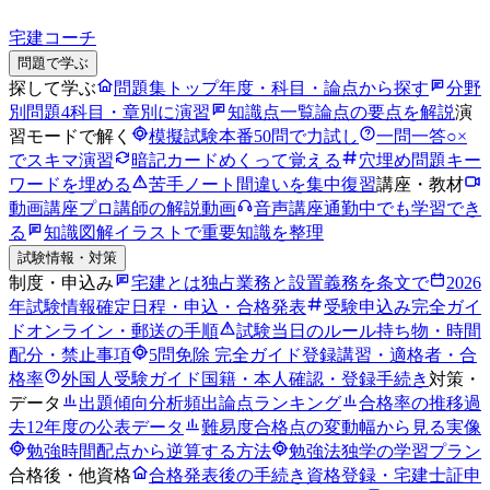
宅建コーチ
問題で学ぶ
探して学ぶ
問題集トップ
年度・科目・論点から探す
分野
別問題
4科目・章別に演習
知識点一覧
論点の要点を解説
演
習モードで解く
模擬試験
本番50問で力試し
一問一答
○×
でスキマ演習
暗記カード
めくって覚える
穴埋め問題
キー
ワードを埋める
苦手ノート
間違いを集中復習
講座・教材
動画講座
プロ講師の解説動画
音声講座
通勤中でも学習でき
る
知識図解
イラストで重要知識を整理
試験情報・対策
制度・申込み
宅建とは
独占業務と設置義務を条文で
2026
年試験情報
確定日程・申込・合格発表
受験申込み完全ガイ
ド
オンライン・郵送の手順
試験当日のルール
持ち物・時間
配分・禁止事項
5問免除 完全ガイド
登録講習・適格者・合
格率
外国人受験ガイド
国籍・本人確認・登録手続き
対策・
データ
出題傾向分析
頻出論点ランキング
合格率の推移
過
去12年度の公表データ
難易度
合格点の変動幅から見る実像
勉強時間
配点から逆算する方法
勉強法
独学の学習プラン
合格後・他資格
合格発表後の手続き
資格登録・宅建士証申