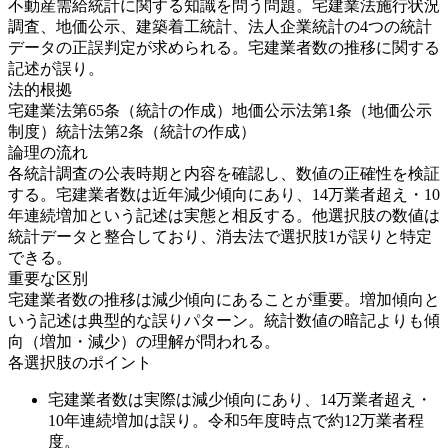
不動産需給統計に関する知識を問う問題。宅建業法施行状況
調査、地価公示、建築着工統計、法人企業統計の4つの統計
データの正誤判定が求められる。宅建業者数の推移に関する
記述が誤り。
法的根拠
宅建業法第65条（統計の作成）
地価公示法第1条（地価公示
制度）
統計法第2条（統計の作成）
論理の流れ
各統計調査の公表時期と内容を確認し、数値の正確性を検証
する。宅建業者数は近年減少傾向にあり、14万業者超え・10
年連続増加という記述は実態と相反する。他選択肢の数値は
統計データと整合しており、消去法で選択肢1が誤りと特定
できる。
重要な区別
宅建業者数の推移は減少傾向にあることが重要。増加傾向と
いう記述は典型的な誤りパターン。統計数値の暗記よりも傾
向（増加・減少）の理解が問われる。
各選択肢のポイント
宅建業者数は実際は減少傾向にあり、14万業者超え・
10年連続増加は誤り。令和5年度時点で約12万業者程
度。