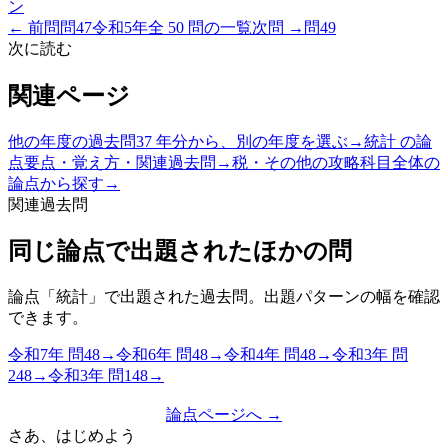
ン
← 前問
問
47
令和5年
全
50
問の一覧
次問 →
問
49
次に読む
関連ページ
他の年度の過去問
37 年分から、別の年度を選ぶ
→
統計
の論
点
要点・覚え方・関連過去問
→
税・その他
の攻略
科目全体の
論点から探す
→
関連過去問
同じ論点で出題されたほかの問
論点「
統計
」で出題された過去問。出題パターンの幅を確認
できます。
令和7年
問
48
→
令和6年
問
48
→
令和4年
問
48
→
令和3年
問
248
→
令和3年
問
148
→
論点ページへ →
さあ、はじめよう