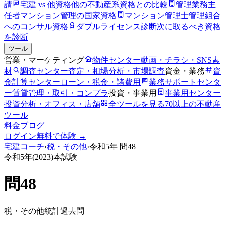
請
宅建 vs 他資格
他の不動産系資格との比較
管理業務主
任者
マンション管理の国家資格
マンション管理士
管理組合
へのコンサル資格
ダブルライセンス診断
次に取るべき資格
を診断
ツール
営業・マーケティング
物件センター
動画・チラシ・SNS素
材
調査センター
査定・相場分析・市場調査
資金・業務
資
金計算センター
ローン・税金・諸費用
業務サポートセンタ
ー
賃貸管理・取引・コンプラ
投資・事業用
事業用センター
投資分析・オフィス・店舗
全ツールを見る
70以上の不動産
ツール
料金
ブログ
ログイン
無料で体験 →
宅建コーチ
›
税・その他
›
令和5年
問
48
令和5年
(
2023
)本試験
問
48
税・その他
統計
過去問