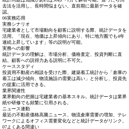
去法を活用し、長時間悩まない。直前期に最新データを確
認。
06
実務応用
実務シナリオ
宅建業者として市場動向を顧客に説明する際、統計データを
活用。「現在、地価は上昇傾向にあり、特に地方圏でも4年
連続上昇しています」等の説明が可能。
実務への影響
統計データの理解は、市場分析、価格査定、投資判断に直
結。顧客への説得力ある説明に不可欠。
ケーススタディ
投資用不動産の相談を受けた際、建築着工統計から「倉庫の
着工は減少傾向、物流施設の需要は高い」と分析し、投資先
の提案に活用できる。
業界関連性
業界動向の把握は宅建業者の基本スキル。統計データは業界
紙や研修でも頻繁に引用される。
ニュース連動
最近の不動産価格高騰ニュース、物流倉庫需要の増加、テレ
ワークによるオフィス需要変化などと統計データがリンク。
07
よくある間違い