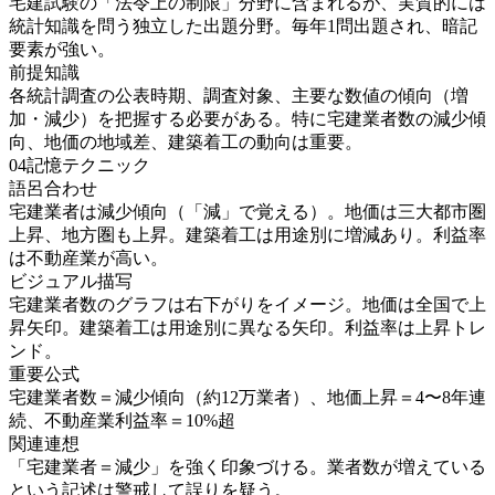
宅建試験の「法令上の制限」分野に含まれるが、実質的には
統計知識を問う独立した出題分野。毎年1問出題され、暗記
要素が強い。
前提知識
各統計調査の公表時期、調査対象、主要な数値の傾向（増
加・減少）を把握する必要がある。特に宅建業者数の減少傾
向、地価の地域差、建築着工の動向は重要。
04
記憶テクニック
語呂合わせ
宅建業者は減少傾向（「減」で覚える）。地価は三大都市圏
上昇、地方圏も上昇。建築着工は用途別に増減あり。利益率
は不動産業が高い。
ビジュアル描写
宅建業者数のグラフは右下がりをイメージ。地価は全国で上
昇矢印。建築着工は用途別に異なる矢印。利益率は上昇トレ
ンド。
重要公式
宅建業者数＝減少傾向（約12万業者）、地価上昇＝4〜8年連
続、不動産業利益率＝10%超
関連連想
「宅建業者＝減少」を強く印象づける。業者数が増えている
という記述は警戒して誤りを疑う。