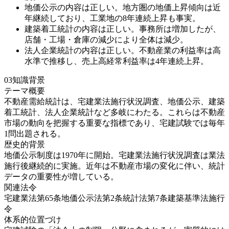
地価公示の内容は正しい。地方圏の地価上昇傾向は近
年継続しており、工業地の8年連続上昇も事実。
建築着工統計の内容は正しい。事務所は増加したが、
店舗・工場・倉庫の減少により全体は減少。
法人企業統計の内容は正しい。不動産業の利益率は高
水準で推移し、売上高経常利益率は4年連続上昇。
03
知識背景
テーマ概要
不動産需給統計は、宅建業法施行状況調査、地価公示、建築
着工統計、法人企業統計など多岐にわたる。これらは不動産
市場の動向を把握する重要な指標であり、宅建試験では毎年
1問出題される。
歴史的背景
地価公示制度は1970年に開始。宅建業法施行状況調査は業法
施行後継続的に実施。近年は不動産市場の変化に伴い、統計
データの重要性が増している。
関連法令
宅建業法第65条
地価公示法第2条
統計法第7条
建築基準法施行
令
体系的位置づけ