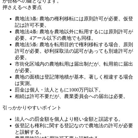
が合格への鍵となります。
押さえるべき要点
農地法3条: 農地の権利移転には原則許可が必要。仮登
記は許可不要。
農地法4条: 農地を農地以外に転用するには原則許可が
必要。4アール以下の農地でも同様。
農地法5条: 農地を転用目的で権利移転する場合、原則
許可が必要。砂利採取法の認可があっても別途許可が
必要。
市街化区域内の農地転用は届出制だが、転用前に届出
が必要。
農地の面積は登記簿地積が基本。著しく相違する場合
は実測。
罰金は個人・法人ともに1000万円以下。
相続は許可不要だが、農業委員会への届出は必要。
引っかかりやすいポイント
法人への罰金額を個人より軽い金額と誤認する。
仮登記も権利に関する登記なので農地法の許可が必要
と誤解する。