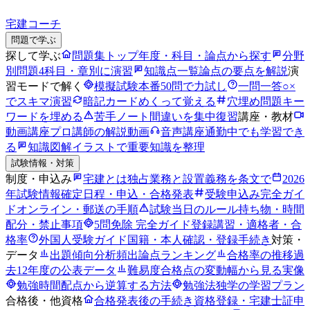
宅建コーチ
問題で学ぶ
探して学ぶ
問題集トップ
年度・科目・論点から探す
分野
別問題
4科目・章別に演習
知識点一覧
論点の要点を解説
演
習モードで解く
模擬試験
本番50問で力試し
一問一答
○×
でスキマ演習
暗記カード
めくって覚える
穴埋め問題
キー
ワードを埋める
苦手ノート
間違いを集中復習
講座・教材
動画講座
プロ講師の解説動画
音声講座
通勤中でも学習でき
る
知識図解
イラストで重要知識を整理
試験情報・対策
制度・申込み
宅建とは
独占業務と設置義務を条文で
2026
年試験情報
確定日程・申込・合格発表
受験申込み完全ガイ
ド
オンライン・郵送の手順
試験当日のルール
持ち物・時間
配分・禁止事項
5問免除 完全ガイド
登録講習・適格者・合
格率
外国人受験ガイド
国籍・本人確認・登録手続き
対策・
データ
出題傾向分析
頻出論点ランキング
合格率の推移
過
去12年度の公表データ
難易度
合格点の変動幅から見る実像
勉強時間
配点から逆算する方法
勉強法
独学の学習プラン
合格後・他資格
合格発表後の手続き
資格登録・宅建士証申