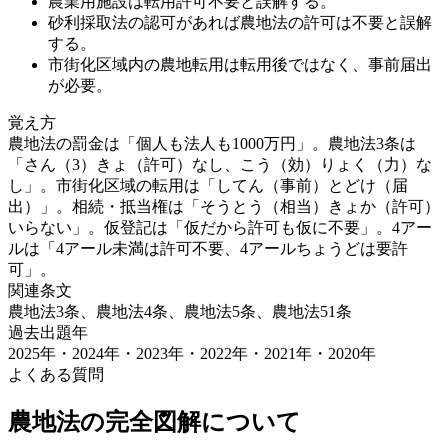
農業用施設は転用許可不要と誤解する。
砂利採取法の認可があれば農地法の許可は不要と誤解
する。
市街化区域内の農地転用は転用後ではなく、事前届出
が必要。
覚え方
農地法の罰金は「個人も法人も1000万円」。農地法3条は
「さん（3）きょ（許可）なし、こう（効）りょく（力）な
し」。市街化区域の転用は「してん（事前）とどけ（届
出）」。相続・抵当権は「そうとう（相当）きょか（許可）
いらない」。仮登記は「仮だから許可も仮に不要」。4アー
ルは「4アール未満は許可不要、4アールちょうどは要許
可」。
関連条文
農地法3条、農地法4条、農地法5条、農地法51条
過去出題年
2025年・2024年・2023年・2022年・2021年・2020
年
よくある質問
農地法の完全図解
について