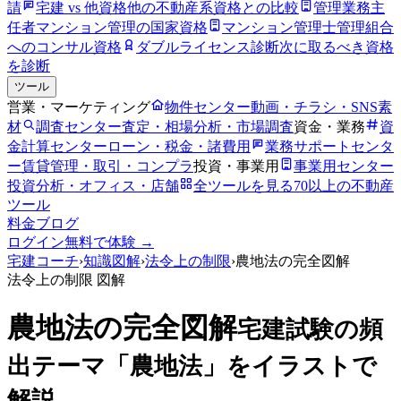
請
宅建 vs 他資格
他の不動産系資格との比較
管理業務主
任者
マンション管理の国家資格
マンション管理士
管理組合
へのコンサル資格
ダブルライセンス診断
次に取るべき資格
を診断
ツール
営業・マーケティング
物件センター
動画・チラシ・SNS素
材
調査センター
査定・相場分析・市場調査
資金・業務
資
金計算センター
ローン・税金・諸費用
業務サポートセンタ
ー
賃貸管理・取引・コンプラ
投資・事業用
事業用センター
投資分析・オフィス・店舗
全ツールを見る
70以上の不動産
ツール
料金
ブログ
ログイン
無料で体験 →
宅建コーチ
›
知識図解
›
法令上の制限
›
農地法の完全図解
法令上の制限
図解
農地法の完全図解
宅建試験の頻
出テーマ「農地法」をイラストで
解説