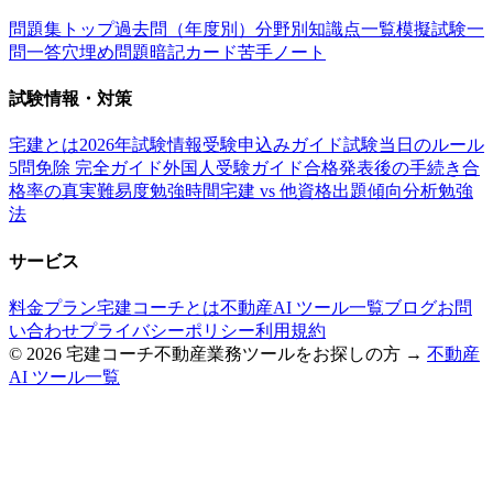
問題集トップ
過去問（年度別）
分野別
知識点一覧
模擬試験
一
問一答
穴埋め問題
暗記カード
苦手ノート
試験情報・対策
宅建とは
2026年試験情報
受験申込みガイド
試験当日のルール
5問免除 完全ガイド
外国人受験ガイド
合格発表後の手続き
合
格率の真実
難易度
勉強時間
宅建 vs 他資格
出題傾向分析
勉強
法
サービス
料金プラン
宅建コーチとは
不動産AI ツール一覧
ブログ
お問
い合わせ
プライバシーポリシー
利用規約
©
2026
宅建コーチ
不動産業務ツールをお探しの方 →
不動産
AI ツール一覧