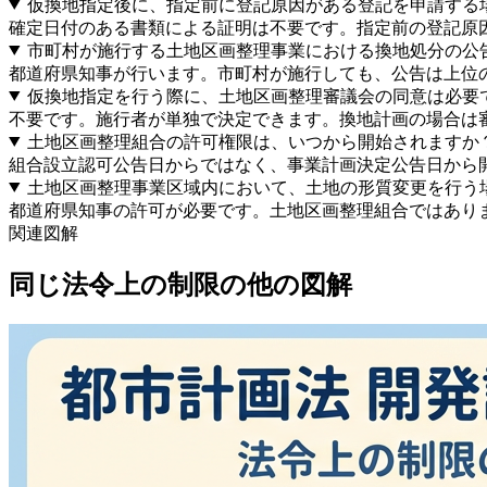
仮換地指定後に、指定前に登記原因がある登記を申請する
確定日付のある書類による証明は不要です。指定前の登記原
市町村が施行する土地区画整理事業における換地処分の公
都道府県知事が行います。市町村が施行しても、公告は上位
仮換地指定を行う際に、土地区画整理審議会の同意は必要
不要です。施行者が単独で決定できます。換地計画の場合は
土地区画整理組合の許可権限は、いつから開始されますか
組合設立認可公告日からではなく、事業計画決定公告日から
土地区画整理事業区域内において、土地の形質変更を行う
都道府県知事の許可が必要です。土地区画整理組合ではあり
関連図解
同じ
法令上の制限
の他の図解