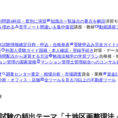
別問題
4科目・章別に演習
知識点一覧
論点の要点を解説
演習モ
を埋める
苦手ノート
間違いを集中復習
講座・教材
動画講座
6年試験情報
確定日程・申込・合格発表
受験申込み完全ガイド
率
外国人受験ガイド
国籍・本人確認・登録手続き
対策・デー
時間
配点から逆算する方法
勉強法
独学の学習プラン
合格後・
ョン管理の国家資格
マンション管理士
管理組合へのコンサル
材
調査センター
査定・相場分析・市場調査
資金・業務
資金
分析・オフィス・店舗
全ツールを見る
70以上の不動産ツール
解
試験の頻出テーマ「土地区画整理法