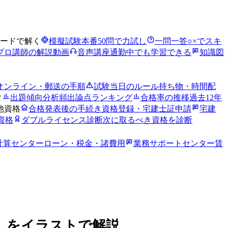
ードで解く
模擬試験
本番50問で力試し
一問一答
○×でスキ
プロ講師の解説動画
音声講座
通勤中でも学習できる
知識図
オンライン・郵送の手順
試験当日のルール
持ち物・時間配
タ
出題傾向分析
頻出論点ランキング
合格率の推移
過去12年
他資格
合格発表後の手続き
資格登録・宅建士証申請
宅建
資格
ダブルライセンス診断
次に取るべき資格を診断
計算センター
ローン・税金・諸費用
業務サポートセンター
賃
」をイラストで解説