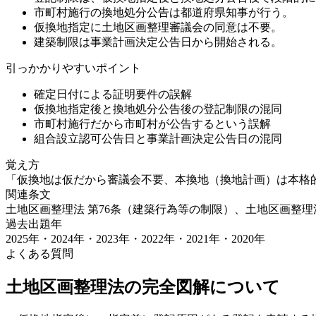
市町村施行の換地処分公告は都道府県知事が行う。
仮換地指定に土地区画整理審議会の同意は不要。
建築制限は事業計画決定公告日から開始される。
引っかかりやすいポイント
確定日付による証明要件の誤解
仮換地指定後と換地処分公告後の登記制限の混同
市町村施行だから市町村が公告するという誤解
組合設立認可公告日と事業計画決定公告日の混同
覚え方
「仮換地は仮だから審議会不要、本換地（換地計画）は本格
関連条文
土地区画整理法 第76条（建築行為等の制限）、土地区画整理法
過去出題年
2025年・2024年・2023年・2022年・2021年・2020
年
よくある質問
土地区画整理法の完全図解
について