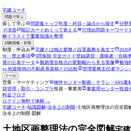
宅建コーチ
問題で学ぶ
探して学ぶ
問題集トップ
年度・科目・論点から探す
分野
マ演習
暗記カード
めくって覚える
穴埋め問題
キーワード
解
イラストで重要知識を整理
試験情報・対策
制度・申込み
宅建とは
独占業務と設置義務を条文で
202
分・禁止事項
5問免除 完全ガイド
登録講習・適格者・合格
度の公表データ
難易度
合格点の変動幅から見る実像
勉強
vs 他資格
他の不動産系資格との比較
管理業務主任者
マンシ
ツール
営業・マーケティング
物件センター
動画・チラシ・SNS素
貸管理・取引・コンプラ
投資・事業用
事業用センター
投資
料金
ブログ
ログイン
無料で体験 →
宅建コーチ
›
知識図解
›
法令上の制限
›
土地区画整理法の完全図
法令上の制限
図解
土地区画整理法の完全図解
宅建