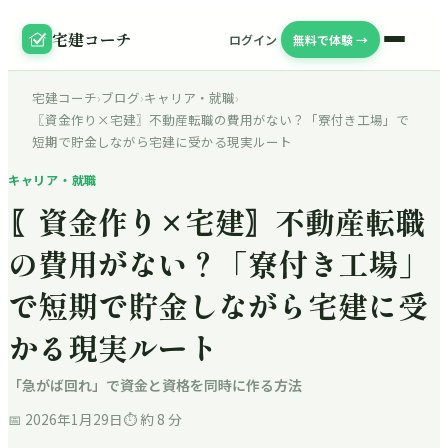
宅建コーチ
ログイン
無料で体験 →
宅建コーチ
›
ブログ
›
キャリア・就職
›
〖資金作り×宅建〗不動産転職の費用がない？「寮付き工場」で
短期で貯金しながら宅建に受かる現実ルート
キャリア・就職
〖資金作り×宅建〗不動産転職
の費用がない？「寮付き工場」
で短期で貯金しながら宅建に受
かる現実ルート
「急がば回れ」で資金と資格を同時に作る方法
📅
2026年1月29日
⏱ 約
8
分