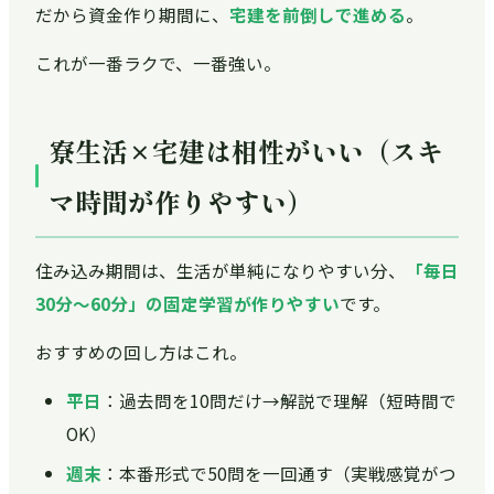
だから資金作り期間に、
宅建を前倒しで進める
。
これが一番ラクで、一番強い。
寮生活×宅建は相性がいい（スキ
マ時間が作りやすい）
住み込み期間は、生活が単純になりやすい分、
「毎日
30分〜60分」の固定学習が作りやすい
です。
おすすめの回し方はこれ。
平日
：過去問を10問だけ→解説で理解（短時間で
OK）
週末
：本番形式で50問を一回通す（実戦感覚がつ