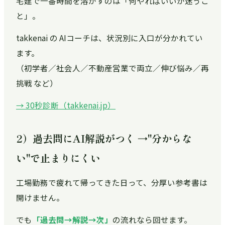
宅建で一番時間を溶かすのは「何やればいいか迷うこ
と」。
takkenai の AIコーチは、状況別に入口が分かれてい
ます。
（初学者／社会人／不動産営業で両立／伸び悩み／再
挑戦 など）
→ 30秒診断（takkenai.jp）
2）過去問にAI解説がつく →"分からな
い"で止まりにくい
工場勤務で疲れて帰ってきた日って、分厚い参考書は
開けません。
でも
「過去問→解説→次」
の流れなら回せます。