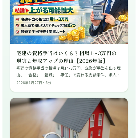
宅建の資格手当はいくら？相場1〜3万円の
現実と年収アップの理由【2026年版】
宅建の資格手当の相場は月1〜3万円。企業が手当を出す理
由、「合格」「登録」「専任」で変わる支給条件、求人票
チェックリスト5つ、最短で手当を取りに行く学習ルート
2026年1月27日
·
8
分
まで解説。