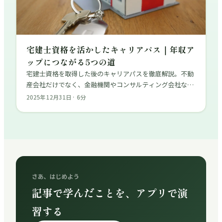
宅建士資格を活かしたキャリアパス｜年収ア
ップにつながる5つの道
宅建士資格を取得した後のキャリアパスを徹底解説。不動
産会社だけでなく、金融機関やコンサルティング会社な
ど、資格を活かせる意外な業界もご紹介します。
2025年12月31日
·
6
分
さあ、はじめよう
記事で学んだことを、アプリで演
習する