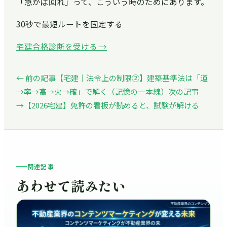
「急がば回れ」って、こういう時のためにあります。
30秒で最短ルートを固定する
宅建合格診断を受ける →
← 前の記事
【宅建｜法令上の制限②】建築基準法は「道
→率→高→火→確」で解く（記憶の一本線）
次の記事
→
【2026宅建】免許の看板が読めると、試験が解ける
関連記事
あわせて読みたい