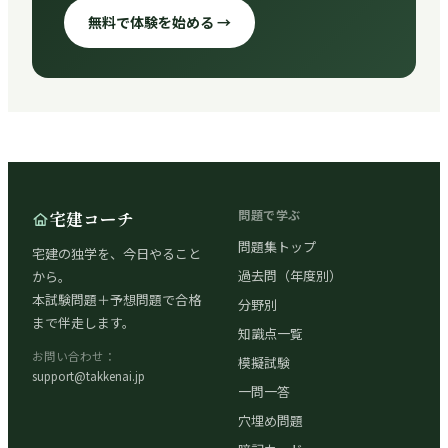
無料で体験を始める →
宅建コーチ
問題で学ぶ
問題集トップ
宅建の独学を、今日やること
過去問（年度別）
から。
本試験問題＋予想問題で合格
分野別
まで伴走します。
知識点一覧
お問い合わせ：
模擬試験
support@takkenai.jp
一問一答
穴埋め問題