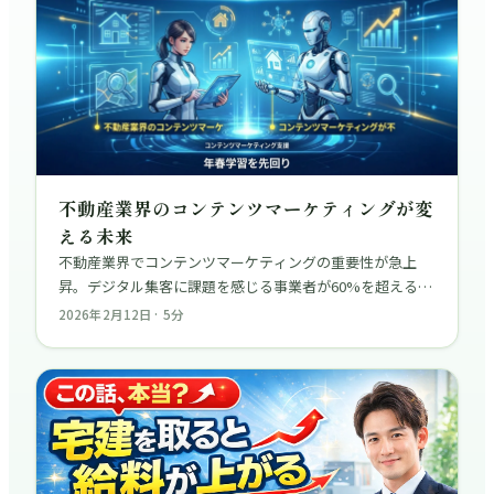
不動産業界のコンテンツマーケティングが変
える未来
不動産業界でコンテンツマーケティングの重要性が急上
昇。デジタル集客に課題を感じる事業者が60%を超える
中、効果的な戦略で顧客獲得コスト30%削減を実現する企
2026年2月12日
·
5
分
業も。宅建学習者にも役立つ実務スキルを解説。