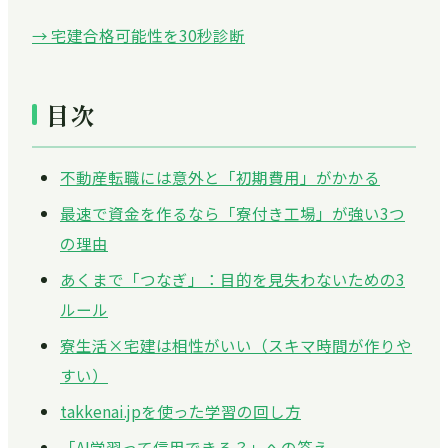
→ 宅建合格可能性を30秒診断
目次
不動産転職には意外と「初期費用」がかかる
最速で資金を作るなら「寮付き工場」が強い3つ
の理由
あくまで「つなぎ」：目的を見失わないための3
ルール
寮生活×宅建は相性がいい（スキマ時間が作りや
すい）
takkenai.jpを使った学習の回し方
「AI学習って信用できる？」への答え