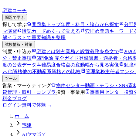
宅建コーチ
問題で学ぶ
探して学ぶ
問題集トップ
年度・科目・論点から探す
分野
マ演習
暗記カード
めくって覚える
穴埋め問題
キーワード
解
イラストで重要知識を整理
試験情報・対策
制度・申込み
宅建とは
独占業務と設置義務を条文で
202
分・禁止事項
5問免除 完全ガイド
登録講習・適格者・合格
度の公表データ
難易度
合格点の変動幅から見る実像
勉強
vs 他資格
他の不動産系資格との比較
管理業務主任者
マンシ
ツール
営業・マーケティング
物件センター
動画・チラシ・SNS素
貸管理・取引・コンプラ
投資・事業用
事業用センター
投資
料金
ブログ
ログイン
無料で体験 →
ホーム
宅建
AIヤマ当て