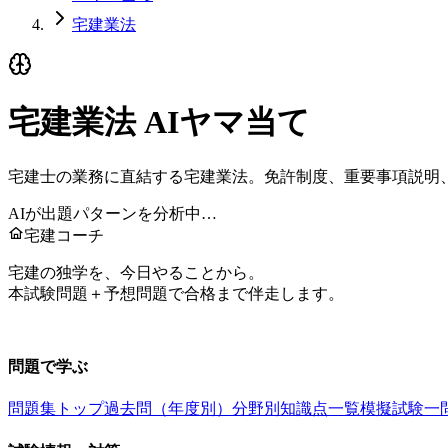
宅建業法
宅建業法
AIヤマ当て
宅建士の業務に直結する宅建業法。免許制度、重要事項説明
AIが出題パターンを分析中…
宅建コーチ
宅建の独学を、今日やることから。
本試験問題＋予想問題で合格まで伴走します。
お問い合わせ：
support@takkenai.jp
問題で学ぶ
問題集トップ
過去問（年度別）
分野別
知識点一覧
模擬試験
一