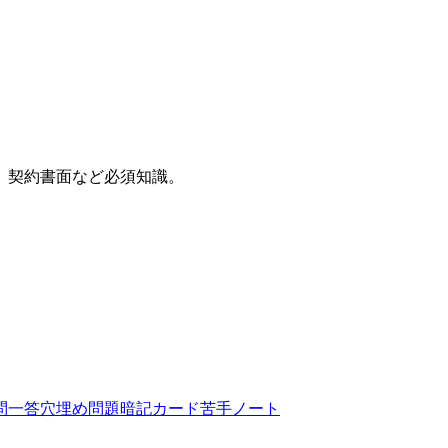
、契約書面など必須知識。
問一答
穴埋め問題
暗記カード
苦手ノート