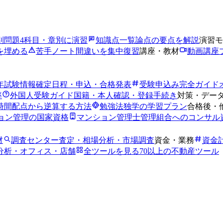
別問題
4科目・章別に演習
知識点一覧
論点の要点を解説
演習モ
を埋める
苦手ノート
間違いを集中復習
講座・教材
動画講座
6年試験情報
確定日程・申込・合格発表
受験申込み完全ガイド
率
外国人受験ガイド
国籍・本人確認・登録手続き
対策・デー
時間
配点から逆算する方法
勉強法
独学の学習プラン
合格後・
ョン管理の国家資格
マンション管理士
管理組合へのコンサル
材
調査センター
査定・相場分析・市場調査
資金・業務
資金
分析・オフィス・店舗
全ツールを見る
70以上の不動産ツール