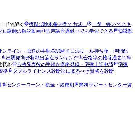
ードで解く
模擬試験
本番50問で力試し
一問一答
○×でスキ
プロ講師の解説動画
音声講座
通勤中でも学習できる
知識図
オンライン・郵送の手順
試験当日のルール
持ち物・時間配
タ
出題傾向分析
頻出論点ランキング
合格率の推移
過去12年
他資格
合格発表後の手続き
資格登録・宅建士証申請
宅建
資格
ダブルライセンス診断
次に取るべき資格を診断
計算センター
ローン・税金・諸費用
業務サポートセンター
賃