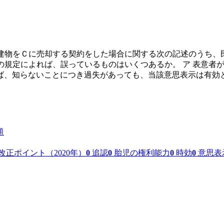
有の建物をＣに売却する契約をした場合に関する次の記述のうち
民法の規定によれば、誤っているものはいくつあるか。 ア 表意
、知らないことにつき過失があっても、当該意思表示は有効となる
題
改正ポイント（2020年）
0
追認
0
胎児の権利能力
0
時効
0
意思表