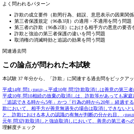
よく問われるパターン
詐欺の成立要件（欺罔行為、錯誤、意思表示の因果関係
第三者保護規定（96条3項）の適用・不適用を問う問題
第三者の詐欺（96条2項）における相手方の悪意の要否
詐欺と強迫の第三者保護の違いを問う問題
取消権の消滅時効と追認の効果を問う問題
関連過去問
この論点が問われた本試験
本試験 37 年分から、「
詐欺
」に関連する過去問をピックアッ
平成14年
問
1
→
平成10年
問
7
詐欺取消しは善意の第三者
(別科目)
平成10年
問
10
相続の放棄の取消しは、詐欺等があっても家庭
「追認できる時から5年」かつ「行為の時から20年」経過す
欺において、相手方が善意無過失の場合は取消しできないとい
と、詐欺における本人の認識の有無が判断の分かれ目。
(別科目
元年
問
3
詐欺取消しと強迫取消しにおいて、善意の第三者へ
理解度チェック