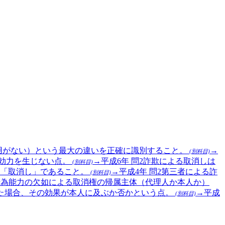
用がない）という最大の違いを正確に識別すること。
→
(別科目)
効力を生じない点。
→
平成6年
問
2
詐欺による取消しは
(別科目)
く「取消し」であること。
→
平成4年
問
2
第三者による詐
(別科目)
行為能力の欠如による取消権の帰属主体（代理人か本人か）
た場合、その効果が本人に及ぶか否かという点。
→
平成
(別科目)