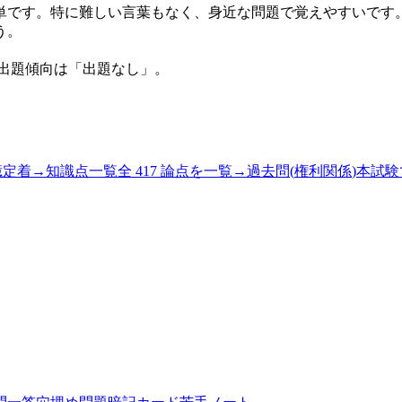
単です。特に難しい言葉もなく、身近な問題で覚えやすいです
う。
出題傾向は「
出題なし
」。
憶定着
→
知識点一覧
全 417 論点を一覧
→
過去問(
権利関係
)
本試験