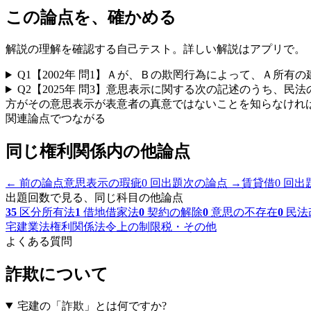
この論点を、確かめる
解説の理解を確認する自己テスト。詳しい解説はアプリで。
Q
1
【2002年 問1】Ａが、Ｂの欺罔行為によって、Ａ所
Q
2
【2025年 問3】意思表示に関する次の記述のうち、
方がその意思表示が表意者の真意ではないことを知らなければ
関連論点でつながる
同じ
権利関係
内の他論点
← 前の論点
意思表示の瑕疵
0
回出題
次の論点 →
賃貸借
0
回出
出題回数で見る、同じ科目の他論点
35
区分所有法
1
借地借家法
0
契約の解除
0
意思の不存在
0
民法
宅建業法
権利関係
法令上の制限
税・その他
よくある質問
詐欺
について
宅建の「
詐欺
」とは何ですか?