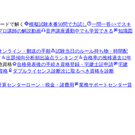
ードで解く
模擬試験
本番50問で力試し
一問一答
○×でスキ
プロ講師の解説動画
音声講座
通勤中でも学習できる
知識図
オンライン・郵送の手順
試験当日のルール
持ち物・時間配
タ
出題傾向分析
頻出論点ランキング
合格率の推移
過去12年
他資格
合格発表後の手続き
資格登録・宅建士証申請
宅建
資格
ダブルライセンス診断
次に取るべき資格を診断
計算センター
ローン・税金・諸費用
業務サポートセンター
賃