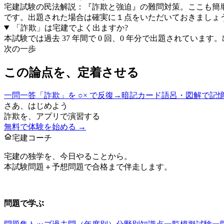
宅建試験の民法解説：『詐欺と強迫』の難問対策。ここも簡
です。出題された場合は確実に１点をいただいておきましょ
「
詐欺
」は宅建でよく出ますか?
本試験では過去 37 年間で
0
回、
0
年分で出題されています。
次の一歩
この論点を、定着させる
一問一答
「
詐欺
」を ○× で反復
→
暗記カード
語呂・図解で記
さあ、はじめよう
詐欺
を、アプリで演習する
無料で体験を始める →
宅建コーチ
宅建の独学を、今日やることから。
本試験問題＋予想問題で合格まで伴走します。
お問い合わせ：
support@takkenai.jp
問題で学ぶ