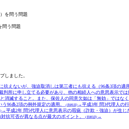
）を問う問題
を問う問題
プしました。
に抗えないが、強迫取消しは第三者にも抗える（96条3項の適
裁判所に申し立てる必要があり、他の相続人への意思表示では
ると消滅すること。また、保佐人の同意欠如は「無効」ではな
う96条2項の例外規定の適用。
→
平成3年
問
3
代理人の
(別科目)
→
平成2年
問
5
代理人に意思表示の瑕疵（詐欺・強迫）が生じ
)
の対抗可否が異なる点が最大のポイント。
→
(別科目)