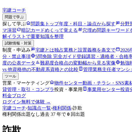
宅建コーチ
問題で学ぶ
探して学ぶ
問題集トップ
年度・科目・論点から探す
分野
マ演習
暗記カード
めくって覚える
穴埋め問題
キーワード
解
イラストで重要知識を整理
試験情報・対策
制度・申込み
宅建とは
独占業務と設置義務を条文で
202
分・禁止事項
5問免除 完全ガイド
登録講習・適格者・合格
度の公表データ
難易度
合格点の変動幅から見る実像
勉強
vs 他資格
他の不動産系資格との比較
管理業務主任者
マンシ
ツール
営業・マーケティング
物件センター
動画・チラシ・SNS素
貸管理・取引・コンプラ
投資・事業用
事業用センター
投資
料金
ブログ
ログイン
無料で体験 →
宅建コーチ
›
知識点一覧
›
権利関係
›
詐欺
権利関係
出題なし
過去 37 年で
0
回出題
詐欺