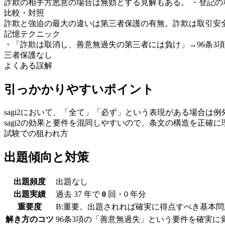
詐欺の相手方悪意の場合は無効とする見解もある。 ・登記
比較・対照
詐欺と強迫の最大の違いは第三者保護の有無。詐欺は取引安
記憶テクニック
・
「詐欺は取消し、善意無過失の第三者には負け」→96条3
三者保護なし
よくある誤解
引っかかりやすいポイント
sagi2において、「全て」「必ず」という表現がある場合は
sagi2の効果と要件を混同しやすいので、条文の構造を正確
試験での狙われ方
出題傾向と対策
出題頻度
出題なし
出題実績
過去 37 年で
0
回・
0
年分
重要度
B:重要。出題されれば確実に得点すべき基本
解き方のコツ
96条3項の「善意無過失」という要件を確実