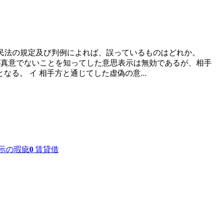
、民法の規定及び判例によれば、誤っているものはどれか。
者が真意でないことを知ってした意思表示は無効であるが、相手
。 イ 相手方と通じてした虚偽の意...
示の瑕疵
0
賃貸借