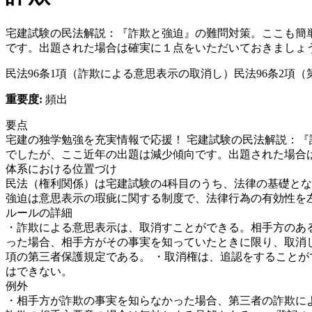
宅建試験の民法解説：『詐欺と強迫』の難問対策。ここも簡
です。出題された場合は確実に１点をいただいておきましょ
民法96条1項（詐欺による意思表示の取消し）
民法96条2項
重要度:
頻出
要点
宅建の独学勉強を充実情報で応援！ 宅建試験の民法解説：
でしたが、ここ近年の出題は減少傾向です。出題された場合は確実
体系における位置づけ
民法（権利関係）は宅建試験の4科目のうち、法律の基礎と
強迫は意思表示の瑕疵に関する制度で、法律行為の有効性を
ルールの詳細
・
詐欺による意思表示は、取消すことができる。相手方のあ
った場合、相手方がその事実を知っていたときに限り、取消し
項の第三者保護規定である。 ・取消権は、追認をすることが
はできない。
例外
・
相手方が詐欺の事実を知らなかった場合、第三者の詐欺に