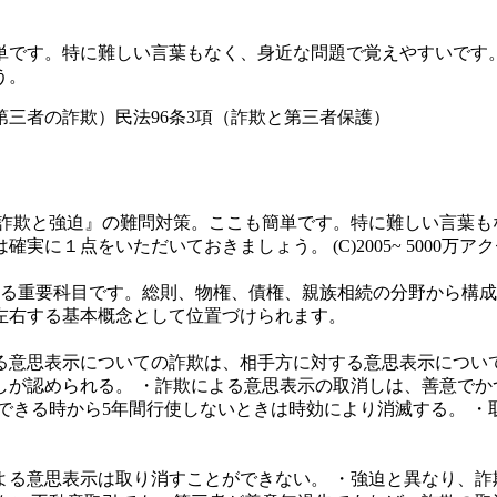
単です。特に難しい言葉もなく、身近な問題で覚えやすいです
う。
（第三者の詐欺）
民法96条3項（詐欺と第三者保護）
『詐欺と強迫』の難問対策。ここも簡単です。特に難しい言葉も
に１点をいただいておきましょう。 (C)2005~ 5000万
なる重要科目です。総則、物権、債権、親族相続の分野から構
左右する基本概念として位置づけられます。
る意思表示についての詐欺は、相手方に対する意思表示について
が認められる。 ・詐欺による意思表示の取消しは、善意でかつ
できる時から5年間行使しないときは時効により消滅する。 
よる意思表示は取り消すことができない。 ・強迫と異なり、詐