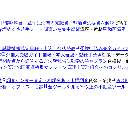
別問題
4科目・章別に演習
知識点一覧
論点の要点を解説
演習モ
を埋める
苦手ノート
間違いを集中復習
講座・教材
動画講座
6年試験情報
確定日程・申込・合格発表
受験申込み完全ガイド
率
外国人受験ガイド
国籍・本人確認・登録手続き
対策・デー
時間
配点から逆算する方法
勉強法
独学の学習プラン
合格後・
ョン管理の国家資格
マンション管理士
管理組合へのコンサル
材
調査センター
査定・相場分析・市場調査
資金・業務
資金
分析・オフィス・店舗
全ツールを見る
70以上の不動産ツール