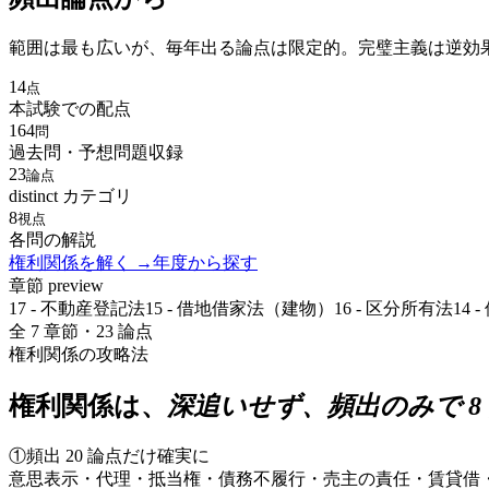
範囲は最も広いが、毎年出る論点は限定的。完璧主義は逆効
14
点
本試験での配点
164
問
過去問・予想問題収録
23
論点
distinct カテゴリ
8
視点
各問の解説
権利関係
を解く →
年度から探す
章節 preview
17 - 不動産登記法
15 - 借地借家法（建物）
16 - 区分所有法
14
全
7
章節・
23
論点
権利関係
の攻略法
権利関係
は、
深追いせず、頻出のみで 8
①頻出 20 論点だけ確実に
意思表示・代理・抵当権・債務不履行・売主の責任・賃貸借・