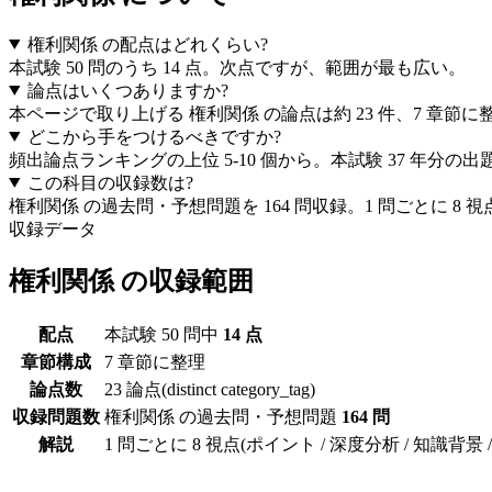
権利関係 の配点はどれくらい?
本試験 50 問のうち 14 点。次点ですが、範囲が最も広い。
論点はいくつありますか?
本ページで取り上げる 権利関係 の論点は約 23 件、7 章
どこから手をつけるべきですか?
頻出論点ランキングの上位 5-10 個から。本試験 37 年
この科目の収録数は?
権利関係 の過去問・予想問題を 164 問収録。1 問ごとに 8
収録データ
権利関係
の収録範囲
配点
本試験 50 問中
14
点
章節構成
7 章節に整理
論点数
23
論点(distinct category_tag)
収録問題数
権利関係
の過去問・予想問題
164
問
解説
1 問ごとに 8 視点(ポイント / 深度分析 / 知識背景 