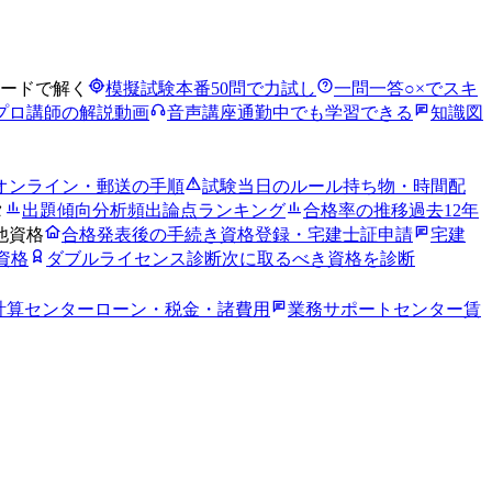
ードで解く
模擬試験
本番50問で力試し
一問一答
○×でスキ
プロ講師の解説動画
音声講座
通勤中でも学習できる
知識図
オンライン・郵送の手順
試験当日のルール
持ち物・時間配
タ
出題傾向分析
頻出論点ランキング
合格率の推移
過去12年
他資格
合格発表後の手続き
資格登録・宅建士証申請
宅建
資格
ダブルライセンス診断
次に取るべき資格を診断
計算センター
ローン・税金・諸費用
業務サポートセンター
賃