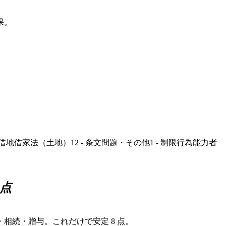
果。
 - 借地借家法（土地）
12 - 条文問題・その他
1 - 制限行為能力者
 点
相続・贈与。これだけで安定 8 点。