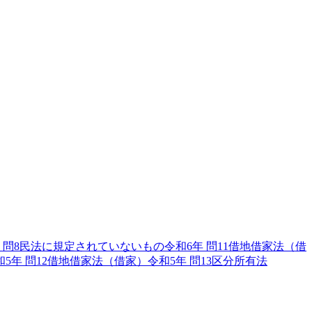
問
8
民法に規定されていないもの
令和6年
問
11
借地借家法（借
和5年
問
12
借地借家法（借家）
令和5年
問
13
区分所有法