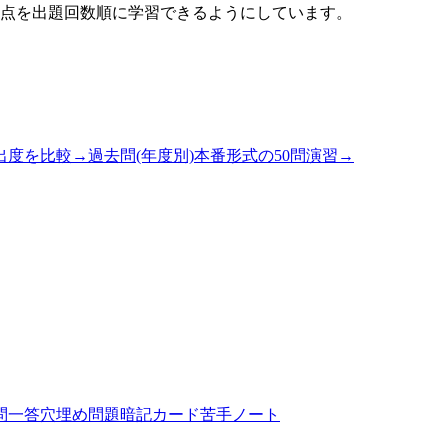
点を出題回数順に学習できるようにしています。
出度を比較
→
過去問(年度別)
本番形式の50問演習
→
問一答
穴埋め問題
暗記カード
苦手ノート