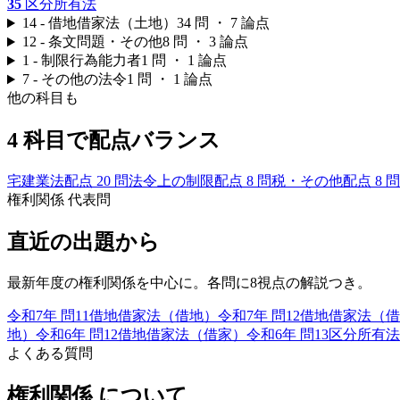
35
区分所有法
14 - 借地借家法（土地）
34
問 ・
7
論点
12 - 条文問題・その他
8
問 ・
3
論点
1 - 制限行為能力者
1
問 ・
1
論点
7 - その他の法令
1
問 ・
1
論点
他の科目も
4 科目で配点バランス
宅建業法
配点
20
問
法令上の制限
配点
8
問
税・その他
配点
8
問
権利関係
代表問
直近の出題から
最新年度の
権利関係
を中心に。各問に8視点の解説つき。
令和7年
問
11
借地借家法（借地）
令和7年
問
12
借地借家法（借
地）
令和6年
問
12
借地借家法（借家）
令和6年
問
13
区分所有法
よくある質問
権利関係
について