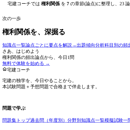
宅建コーチでは
権利関係
を
7
の章節(論点)に整理し、
23
論
次の一歩
権利関係
を、深掘る
知識点一覧
論点ごとに要点を解説
→
出題傾向分析
科目別の頻
さあ、はじめよう
権利関係
の頻出論点から、今日1問
無料で体験を始める →
宅建コーチ
宅建の独学を、今日やることから。
本試験問題＋予想問題で合格まで伴走します。
お問い合わせ：
support@takkenai.jp
問題で学ぶ
問題集トップ
過去問（年度別）
分野別
知識点一覧
模擬試験
一