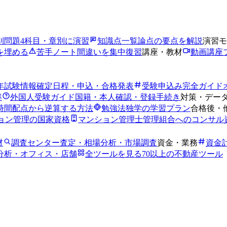
別問題
4科目・章別に演習
知識点一覧
論点の要点を解説
演習モ
を埋める
苦手ノート
間違いを集中復習
講座・教材
動画講座
6年試験情報
確定日程・申込・合格発表
受験申込み完全ガイド
率
外国人受験ガイド
国籍・本人確認・登録手続き
対策・デー
時間
配点から逆算する方法
勉強法
独学の学習プラン
合格後・
ョン管理の国家資格
マンション管理士
管理組合へのコンサル
材
調査センター
査定・相場分析・市場調査
資金・業務
資金
分析・オフィス・店舗
全ツールを見る
70以上の不動産ツール