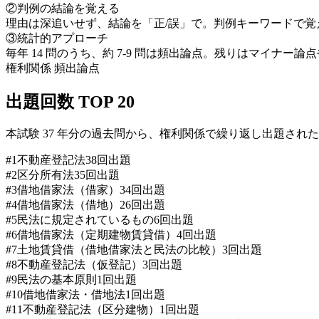
②判例の結論を覚える
理由は深追いせず、結論を「正/誤」で。判例キーワードで覚
③統計的アプローチ
毎年 14 問のうち、約 7-9 問は頻出論点。残りはマイナ
権利関係
頻出論点
出題回数 TOP
20
本試験 37 年分の過去問から、
権利関係
で繰り返し出題された
#
1
不動産登記法
38
回出題
#
2
区分所有法
35
回出題
#
3
借地借家法（借家）
34
回出題
#
4
借地借家法（借地）
26
回出題
#
5
民法に規定されているもの
6
回出題
#
6
借地借家法（定期建物賃貸借）
4
回出題
#
7
土地賃貸借（借地借家法と民法の比較）
3
回出題
#
8
不動産登記法（仮登記）
3
回出題
#
9
民法の基本原則
1
回出題
#
10
借地借家法・借地法
1
回出題
#
11
不動産登記法（区分建物）
1
回出題