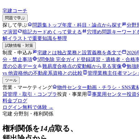
宅建コーチ
問題で学ぶ
探して学ぶ
問題集トップ
年度・科目・論点から探す
分野
マ演習
暗記カード
めくって覚える
穴埋め問題
キーワード
解
イラストで重要知識を整理
試験情報・対策
制度・申込み
宅建とは
独占業務と設置義務を条文で
202
分・禁止事項
5問免除 完全ガイド
登録講習・適格者・合格
度の公表データ
難易度
合格点の変動幅から見る実像
勉強
vs 他資格
他の不動産系資格との比較
管理業務主任者
マンシ
ツール
営業・マーケティング
物件センター
動画・チラシ・SNS素
貸管理・取引・コンプラ
投資・事業用
事業用センター
投資
料金
ブログ
ログイン
無料で体験 →
宅建 分野別・
権利関係
権利関係
を
14
点
取る、
頻出論点から