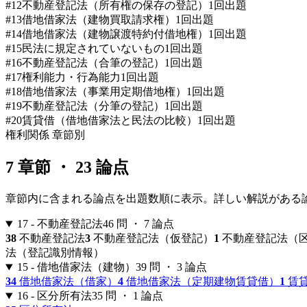
#
12
不動産登記法（所有権の保存の登記）
1
回出題
#
13
借地借家法（建物買取請求権）
1
回出題
#
14
借地借家法（建物譲渡特約付借地権）
1
回出題
#
15
民法に規定されていないもの
1
回出題
#
16
不動産登記法（合筆の登記）
1
回出題
#
17
権利能力・行為能力
1
回出題
#
18
借地借家法（事業用定期借地権）
1
回出題
#
19
不動産登記法（分筆の登記）
1
回出題
#
20
賃貸借（借地借家法と民法の比較）
1
回出題
権利関係
章節別
7
章節 ・
23
論点
章節内に含まれる論点を出題数順に表示。詳しい解説がある
17 - 不動産登記法
46
問 ・
7
論点
38
不動産登記法
3
不動産登記法（仮登記）
1
不動産登記法（
法（登記識別情報）
15 - 借地借家法（建物）
39
問 ・
3
論点
34
借地借家法（借家）
4
借地借家法（定期建物賃貸借）
1
賃
16 - 区分所有法
35
問 ・
1
論点