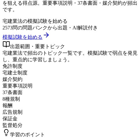
を狙える得点源。重要事項説明・37条書面・媒介契約が頻出
です。
宅建業法
の模擬試験を始める
2573問の問題バンクから出題
・AI解説付き
模擬試験を始める
出題範囲・重要トピック
宅建業法
で頻出のトピック一覧です。模擬試験で弱点を発見
し、重点的に学習しましょう。
免許制度
宅建士制度
媒介契約
重要事項説明
37条書面
8種規制
報酬
広告規制
保証金
監督処分
学習のポイント