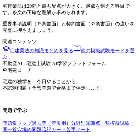
宅建業法は20問と最も配点が大きく、満点を狙える科目で
す。条文の正確な理解が求められます。
重要事項説明（35条書面）と契約書面（37条書面）の違いを
完璧に押さえましょう。
関連コンテンツ
宅建業法
の知識まとめを見る
他の模擬試験モードを選
ぶ
不動産AI - 宅建士試験 AI学習プラットフォーム
宅建コーチ
宅建の独学を、今日やることから。
本試験問題＋予想問題で合格まで伴走します。
お問い合わせ：
support@takkenai.jp
問題で学ぶ
問題集トップ
過去問（年度別）
分野別
知識点一覧
模擬試験
一
問一答
穴埋め問題
暗記カード
苦手ノート