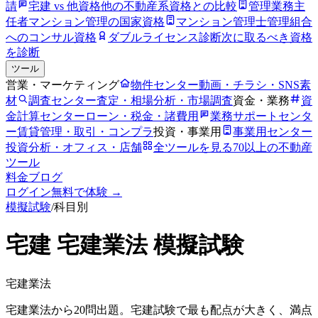
請
宅建 vs 他資格
他の不動産系資格との比較
管理業務主
任者
マンション管理の国家資格
マンション管理士
管理組合
へのコンサル資格
ダブルライセンス診断
次に取るべき資格
を診断
ツール
営業・マーケティング
物件センター
動画・チラシ・SNS素
材
調査センター
査定・相場分析・市場調査
資金・業務
資
金計算センター
ローン・税金・諸費用
業務サポートセンタ
ー
賃貸管理・取引・コンプラ
投資・事業用
事業用センター
投資分析・オフィス・店舗
全ツールを見る
70以上の不動産
ツール
料金
ブログ
ログイン
無料で体験 →
模擬試験
/
科目別
宅建
宅建業法
模擬試験
宅建業法
宅建業法から20問出題。宅建試験で最も配点が大きく、満点