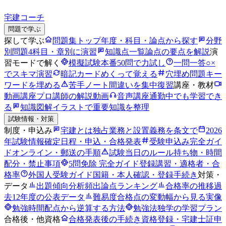
宅建コーチ
問題で学ぶ
探して学ぶ
問題集トップ
年度・科目・論点から探す
分野
別問題
4科目・章別に演習
知識点一覧
論点の要点を解説
演
習モードで解く
模擬試験
本番50問で力試し
一問一答
○×
でスキマ演習
暗記カード
めくって覚える
穴埋め問題
キー
ワードを埋める
苦手ノート
間違いを集中復習
講座・教材
動画講座
プロ講師の解説動画
音声講座
通勤中でも学習でき
る
知識図解
イラストで重要知識を整理
試験情報・対策
制度・申込み
宅建とは
独占業務と設置義務を条文で
2026
年試験情報
確定日程・申込・合格発表
受験申込み完全ガイ
ド
オンライン・郵送の手順
試験当日のルール
持ち物・時間
配分・禁止事項
5問免除 完全ガイド
登録講習・適格者・合
格率
外国人受験ガイド
国籍・本人確認・登録手続き
対策・
データ
出題傾向分析
頻出論点ランキング
合格率の推移
過
去12年度の公表データ
難易度
合格点の変動幅から見る実像
勉強時間
配点から逆算する方法
勉強法
独学の学習プラン
合格後・他資格
合格発表後の手続き
資格登録・宅建士証申