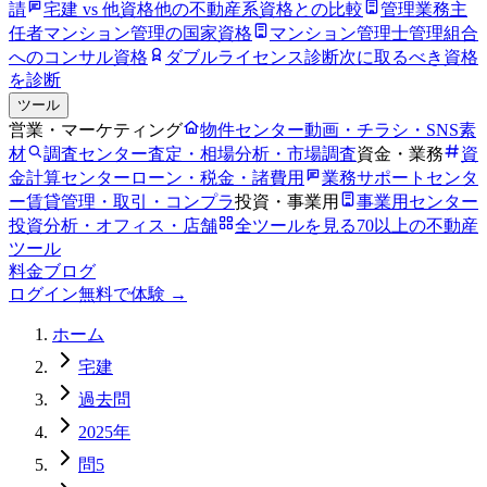
請
宅建 vs 他資格
他の不動産系資格との比較
管理業務主
任者
マンション管理の国家資格
マンション管理士
管理組合
へのコンサル資格
ダブルライセンス診断
次に取るべき資格
を診断
ツール
営業・マーケティング
物件センター
動画・チラシ・SNS素
材
調査センター
査定・相場分析・市場調査
資金・業務
資
金計算センター
ローン・税金・諸費用
業務サポートセンタ
ー
賃貸管理・取引・コンプラ
投資・事業用
事業用センター
投資分析・オフィス・店舗
全ツールを見る
70以上の不動産
ツール
料金
ブログ
ログイン
無料で体験 →
ホーム
宅建
過去問
2025年
問5