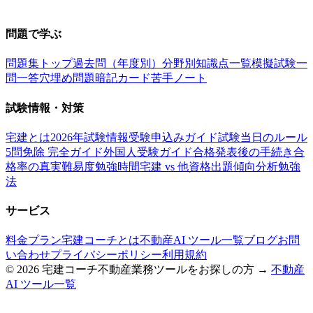
お問い合わせ：
support@takkenai.jp
問題で学ぶ
問題集トップ
過去問（年度別）
分野別
知識点一覧
模擬試験
一
問一答
穴埋め問題
暗記カード
苦手ノート
試験情報・対策
宅建とは
2026年試験情報
受験申込みガイド
試験当日のルール
5問免除 完全ガイド
外国人受験ガイド
合格発表後の手続き
合
格率の真実
難易度
勉強時間
宅建 vs 他資格
出題傾向分析
勉強
法
サービス
料金プラン
宅建コーチとは
不動産AI ツール一覧
ブログ
お問
い合わせ
プライバシーポリシー
利用規約
©
2026
宅建コーチ
不動産業務ツールをお探しの方 →
不動産
AI ツール一覧