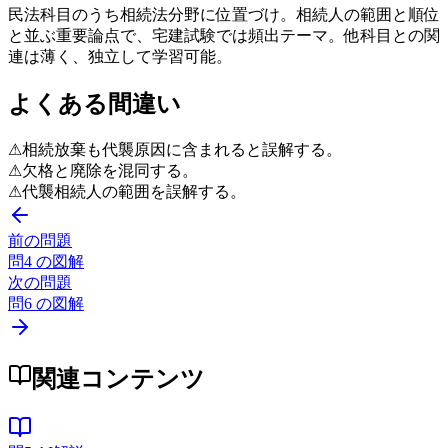
民法科目のうち相続法分野に位置づけ。相続人の範囲と順位
と並ぶ重要論点で、宅建試験では頻出テーマ。他科目との関
連は薄く、独立して学習可能。
よくある間違い
⚠
相続放棄も代襲原因に含まれると誤解する。
⚠
欠格と廃除を混同する。
⚠
代襲相続人の範囲を誤解する。
前の問題
問
4
の図解
次の問題
問
6
の図解
関連コンテンツ