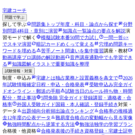
宅建コーチ
問題で学ぶ
探して学ぶ
問題集トップ
年度・科目・論点から探す
分野
別問題
4科目・章別に演習
知識点一覧
論点の要点を解説
演
習モードで解く
模擬試験
本番50問で力試し
一問一答
○×
でスキマ演習
暗記カード
めくって覚える
穴埋め問題
キー
ワードを埋める
苦手ノート
間違いを集中復習
講座・教材
動画講座
プロ講師の解説動画
音声講座
通勤中でも学習でき
る
知識図解
イラストで重要知識を整理
試験情報・対策
制度・申込み
宅建とは
独占業務と設置義務を条文で
2026
年試験情報
確定日程・申込・合格発表
受験申込み完全ガイ
ド
オンライン・郵送の手順
試験当日のルール
持ち物・時間
配分・禁止事項
5問免除 完全ガイド
登録講習・適格者・合
格率
外国人受験ガイド
国籍・本人確認・登録手続き
対策・
データ
出題傾向分析
頻出論点ランキング
合格率の推移
過
去12年度の公表データ
難易度
合格点の変動幅から見る実像
勉強時間
配点から逆算する方法
勉強法
独学の学習プラン
合格後・他資格
合格発表後の手続き
資格登録・宅建士証申