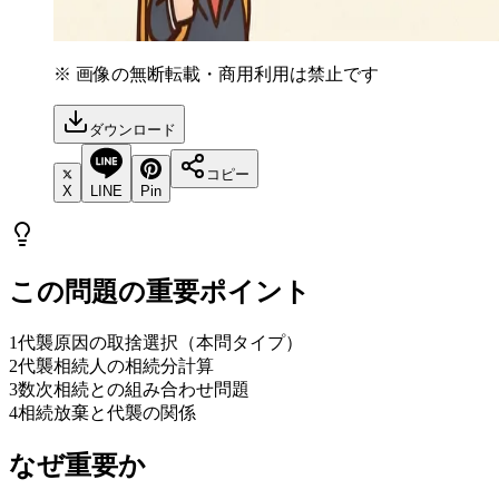
※ 画像の無断転載・商用利用は禁止です
ダウンロード
コピー
X
LINE
Pin
この問題の重要ポイント
1
代襲原因の取捨選択（本問タイプ）
2
代襲相続人の相続分計算
3
数次相続との組み合わせ問題
4
相続放棄と代襲の関係
なぜ重要か