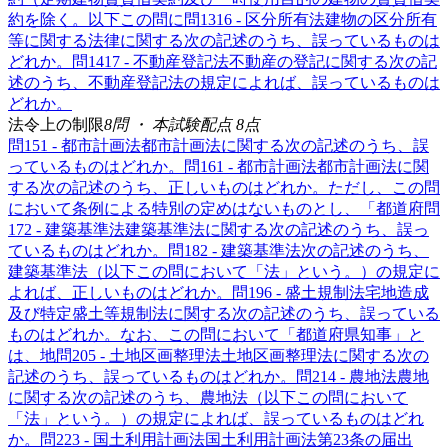
約を除く。以下この問に
問
13
16 - 区分所有法
建物の区分所有
等に関する法律に関する次の記述のうち、誤っているものは
どれか。
問
14
17 - 不動産登記法
不動産の登記に関する次の記
述のうち、不動産登記法の規定によれば、誤っているものは
どれか。
法令上の制限
8
問 ・ 本試験配点
8
点
問
15
1 - 都市計画法
都市計画法に関する次の記述のうち、誤
っているものはどれか。
問
16
1 - 都市計画法
都市計画法に関
する次の記述のうち、正しいものはどれか。ただし、この問
において条例による特別の定めはないものとし、「都道府
問
17
2 - 建築基準法
建築基準法に関する次の記述のうち、誤っ
ているものはどれか。
問
18
2 - 建築基準法
次の記述のうち、
建築基準法（以下この問において「法」という。）の規定に
よれば、正しいものはどれか。
問
19
6 - 盛土規制法
宅地造成
及び特定盛土等規制法に関する次の記述のうち、誤っている
ものはどれか。なお、この問において「都道府県知事」と
は、地
問
20
5 - 土地区画整理法
土地区画整理法に関する次の
記述のうち、誤っているものはどれか。
問
21
4 - 農地法
農地
に関する次の記述のうち、農地法（以下この問において
「法」という。）の規定によれば、誤っているものはどれ
か。
問
22
3 - 国土利用計画法
国土利用計画法第23条の届出