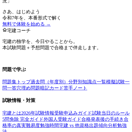
況」
さあ、はじめよう
令和7年
を、本番形式で解く
無料で体験を始める →
宅建コーチ
宅建の独学を、今日やることから。
本試験問題＋予想問題で合格まで伴走します。
お問い合わせ：
support@takkenai.jp
問題で学ぶ
問題集トップ
過去問（年度別）
分野別
知識点一覧
模擬試験
一
問一答
穴埋め問題
暗記カード
苦手ノート
試験情報・対策
宅建とは
2026年試験情報
受験申込みガイド
試験当日のルール
5問免除 完全ガイド
外国人受験ガイド
合格発表後の手続き
合
格率の真実
難易度
勉強時間
宅建 vs 他資格
出題傾向分析
勉強
法