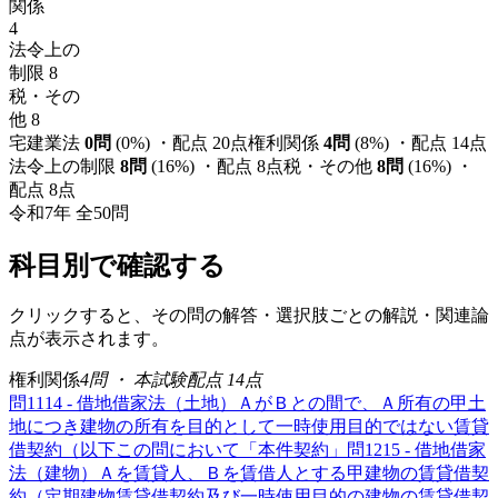
関係
4
法令上の
制限
8
税・その
他
8
宅建業法
0
問
(
0
%) ・配点
20
点
権利関係
4
問
(
8
%) ・配点
14
点
法令上の制限
8
問
(
16
%) ・配点
8
点
税・その他
8
問
(
16
%) ・
配点
8
点
令和7年
全
50
問
科目別で確認する
クリックすると、その問の解答・選択肢ごとの解説・関連論
点が表示されます。
権利関係
4
問 ・ 本試験配点
14
点
問
11
14 - 借地借家法（土地）
ＡがＢとの間で、Ａ所有の甲土
地につき建物の所有を目的として一時使用目的ではない賃貸
借契約（以下この問において「本件契約」
問
12
15 - 借地借家
法（建物）
Ａを賃貸人、Ｂを賃借人とする甲建物の賃貸借契
約（定期建物賃貸借契約及び一時使用目的の建物の賃貸借契