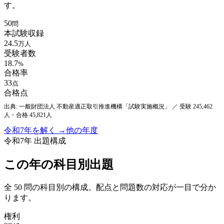
す。
50
問
本試験収録
24.5
万人
受験者数
18.7
%
合格率
33
点
合格点
出典: 一般財団法人 不動産適正取引推進機構「試験実施概況」
／ 受験 245,462
人・合格 45,821人
令和7年
を解く →
他の年度
令和7年
出題構成
この年の科目別出題
全
50
問の科目別の構成。配点と問題数の対応が一目で分か
ります。
権利