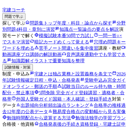
宅建コーチ
問題で学ぶ
探して学ぶ
問題集トップ
年度・科目・論点から探す
分野
別問題
4科目・章別に演習
知識点一覧
論点の要点を解説
演
習モードで解く
模擬試験
本番50問で力試し
一問一答
○×
でスキマ演習
暗記カード
めくって覚える
穴埋め問題
キー
ワードを埋める
苦手ノート
間違いを集中復習
講座・教材
動画講座
プロ講師の解説動画
音声講座
通勤中でも学習でき
る
知識図解
イラストで重要知識を整理
試験情報・対策
制度・申込み
宅建とは
独占業務と設置義務を条文で
2026
年試験情報
確定日程・申込・合格発表
受験申込み完全ガイ
ド
オンライン・郵送の手順
試験当日のルール
持ち物・時間
配分・禁止事項
5問免除 完全ガイド
登録講習・適格者・合
格率
外国人受験ガイド
国籍・本人確認・登録手続き
対策・
データ
出題傾向分析
頻出論点ランキング
合格率の推移
過
去12年度の公表データ
難易度
合格点の変動幅から見る実像
勉強時間
配点から逆算する方法
勉強法
独学の学習プラン
合格後・他資格
合格発表後の手続き
資格登録・宅建士証申