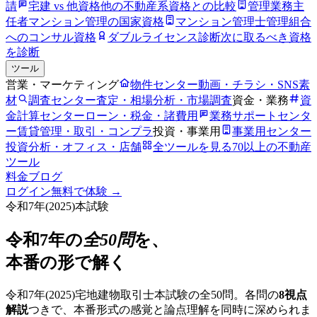
請
宅建 vs 他資格
他の不動産系資格との比較
管理業務主
任者
マンション管理の国家資格
マンション管理士
管理組合
へのコンサル資格
ダブルライセンス診断
次に取るべき資格
を診断
ツール
営業・マーケティング
物件センター
動画・チラシ・SNS素
材
調査センター
査定・相場分析・市場調査
資金・業務
資
金計算センター
ローン・税金・諸費用
業務サポートセンタ
ー
賃貸管理・取引・コンプラ
投資・事業用
事業用センター
投資分析・オフィス・店舗
全ツールを見る
70以上の不動産
ツール
料金
ブログ
ログイン
無料で体験 →
令和7年
(
2025
)本試験
令和7年
の
全50問
を、
本番の形で解く
令和7年
(
2025
)宅地建物取引士本試験の全50問。各問の
8視点
解説
つきで、本番形式の感覚と論点理解を同時に深められま