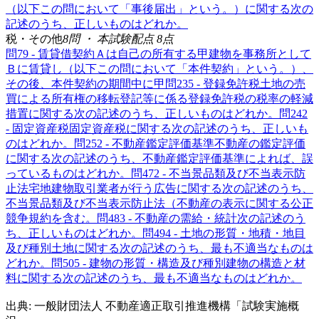
（以下この問において「事後届出」という。）に関する次の
記述のうち、正しいものはどれか。
税・その他
8
問 ・ 本試験配点
8
点
問
7
9 - 賃貸借契約
Ａは自己の所有する甲建物を事務所として
Ｂに賃貸し（以下この問において「本件契約」という。）、
その後、本件契約の期間中に甲
問
23
5 - 登録免許税
土地の売
買による所有権の移転登記等に係る登録免許税の税率の軽減
措置に関する次の記述のうち、正しいものはどれか。
問
24
2
- 固定資産税
固定資産税に関する次の記述のうち、正しいも
のはどれか。
問
25
2 - 不動産鑑定評価基準
不動産の鑑定評価
に関する次の記述のうち、不動産鑑定評価基準によれば、誤
っているものはどれか。
問
47
2 - 不当景品類及び不当表示防
止法
宅地建物取引業者が行う広告に関する次の記述のうち、
不当景品類及び不当表示防止法（不動産の表示に関する公正
競争規約を含む。
問
48
3 - 不動産の需給・統計
次の記述のう
ち、正しいものはどれか。
問
49
4 - 土地の形質・地積・地目
及び種別
土地に関する次の記述のうち、最も不適当なものは
どれか。
問
50
5 - 建物の形質・構造及び種別
建物の構造と材
料に関する次の記述のうち、最も不適当なものはどれか。
出典: 一般財団法人 不動産適正取引推進機構「試験実施概