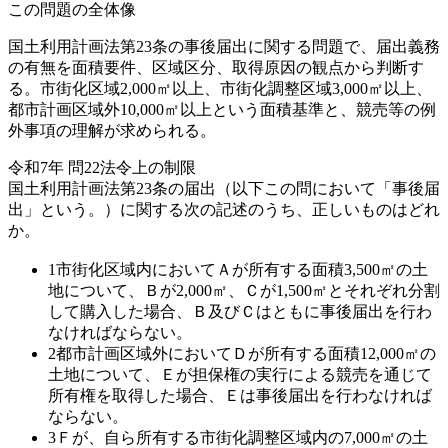
この問題の全体像
国土利用計画法第23条の事後届出に関する問題で、届出義務
の有無を面積要件、区域区分、取得原因の観点から判断す
る。市街化区域2,000㎡以上、市街化調整区域3,000㎡以上、
都市計画区域外10,000㎡以上という面積基準と、競売等の例
外事項の理解が求められる。
令和7年
問
22
法令上の制限
国土利用計画法第23条の届出（以下この問において「事後届
出」という。）に関する次の記述のうち、正しいものはどれ
か。
1
市街化区域内においてＡが所有する面積3,500㎡の土
地について、Ｂが2,000㎡、Ｃが1,500㎡とそれぞれ分割
して購入した場合、Ｂ及びＣはともに事後届出を行わ
なければならない。
2
都市計画区域外においてＤが所有する面積12,000㎡の
土地について、Ｅが担保権の実行による競売を通じて
所有権を取得した場合、Ｅは事後届出を行わなければ
ならない。
3
Ｆが、自ら所有する市街化調整区域内の7,000㎡の土