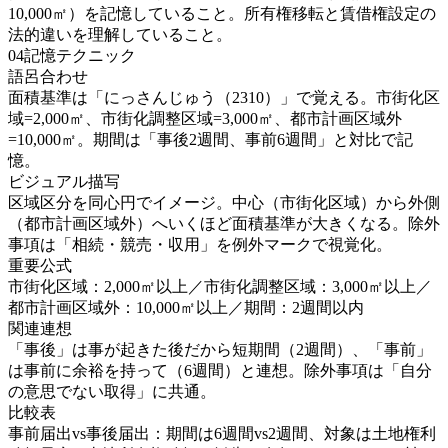
10,000㎡）を記憶していること。所有権移転と賃借権設定の
法的違いを理解していること。
04
記憶テクニック
語呂合わせ
面積基準は「にっさんじゅう（2310）」で覚える。市街化区
域=2,000㎡、市街化調整区域=3,000㎡、都市計画区域外
=10,000㎡。期間は「事後2週間、事前6週間」と対比で記
憶。
ビジュアル描写
区域区分を同心円でイメージ。中心（市街化区域）から外側
（都市計画区域外）へいくほど面積基準が大きくなる。除外
事項は「相続・競売・収用」を例外マークで視覚化。
重要公式
市街化区域：2,000㎡以上／市街化調整区域：3,000㎡以上／
都市計画区域外：10,000㎡以上／期間：2週間以内
関連連想
「事後」は事が起きた後だから短期間（2週間）、「事前」
は事前に余裕を持って（6週間）と連想。除外事項は「自分
の意思でない取得」に共通。
比較表
事前届出vs事後届出：期間は6週間vs2週間、対象は土地権利