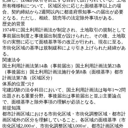
所有権移転について、区域区分に応じた面積基準以上の場
合、契約締結から2週間以内に都道府県知事への届出が必要
となる。ただし、相続、競売等の法定除外事項がある。
歴史的背景
1974年に国土利用計画法が制定され、土地取引の規制として
事前届出制度と事後届出制度が設けられた。その後、土地取
引の実態に応じて面積基準等の改正が行われ、現在に至る。
市街化区域の基準は規制緩和により引き上げられた経緯があ
る。
関連法令
国土利用計画法第14条（事前届出）
国土利用計画法第23条
（事後届出）
国土利用計画法施行令第8条（面積基準）
都市
計画法第7条（区域区分）
体系的位置づけ
宅建試験の法令科目において、国土利用計画法は毎年1〜2問
出題される重要分野。事後届出は事前届出と並ぶ主要論点
で、面積基準と除外事項の理解が必須となる。
前提知識
都市計画区域における市街化区域・市街化調整区域・都市計
画区域外の区分を理解していること。各区域の面積基準（市
街化区域2,000㎡、市街化調整区域3,000㎡、都市計画区域外