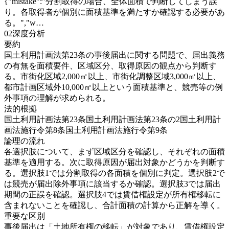
{"mistake":"分割取得の場合、全体面積で判断してしまう誤
り。各取得者が個別に面積基準を満たすか確認する必要があ
る。","w…
02
深度分析
要約
国土利用計画法第23条の事後届出に関する問題で、届出義務
の有無を面積要件、区域区分、取得原因の観点から判断す
る。市街化区域2,000㎡以上、市街化調整区域3,000㎡以上、
都市計画区域外10,000㎡以上という面積基準と、競売等の例
外事項の理解が求められる。
法的根拠
国土利用計画法第23条
国土利用計画法第23条の2
国土利用計
画法施行令第8条
国土利用計画法施行令第9条
論理の流れ
各選択肢について、まず区域区分を確認し、それぞれの面積
基準を適用する。次に取得原因が届出対象かどうかを判断す
る。選択肢1では分割取得の各面積を個別に判定。選択肢2で
は競売が届出除外事項に該当するか確認。選択肢3では届出
期間の正誤を確認。選択肢4では賃借権設定が所有権移転に
含まれないことを確認し、合計面積の計算から正解を導く。
重要な区別
事後届出は「土地所有権の移転」が対象であり、賃借権設定