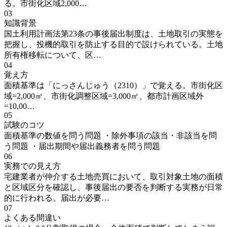
る。市街化区域2,000…
03
知識背景
国土利用計画法第23条の事後届出制度は、土地取引の実態を
把握し、投機的取引を防止する目的で設けられている。土地
所有権移転について、区…
04
覚え方
面積基準は「にっさんじゅう（2310）」で覚える。市街化区
域=2,000㎡、市街化調整区域=3,000㎡、都市計画区域外
=10,00…
05
試験のコツ
面積基準の数値を問う問題 ・除外事項の該当・非該当を問
う問題 ・届出期間や届出義務者を問う問題
06
実務での見え方
宅建業者が仲介する土地売買において、取引対象土地の面積
と区域区分を確認し、事後届出の要否を判断する実務が日常
的に行われる。届出が必要…
07
よくある間違い