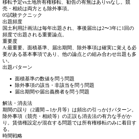
移転予定vs土地所有権移転、勧告の有無はありvsなし。競
売・相続は両方とも除外事項。
05
試験テクニック
出題頻度
国土利用計画法は毎年出題され、事後届出は2〜3年に1回の
頻度で出題される重要論点。
重要度
A:最重要。面積基準、届出期間、除外事項は確実に覚える必
要がある基本事項であり、他の論点との組み合わせ出題も多
い。
出題パターン
面積基準の数値を問う問題
除外事項の該当・非該当を問う問題
届出期間や届出義務者を問う問題
解法・消去法
期間の誤り（2週間→1か月等）は頻出の引っかけパターン。
除外事項（競売・相続等）の正誤も消去法の有力な手がか
り。賃借権設定が混在する問題では所有権移転のみに着目す
る。
時間戦略