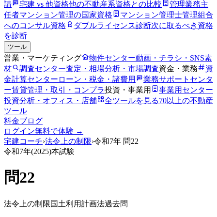
請
宅建 vs 他資格
他の不動産系資格との比較
管理業務主
任者
マンション管理の国家資格
マンション管理士
管理組合
へのコンサル資格
ダブルライセンス診断
次に取るべき資格
を診断
ツール
営業・マーケティング
物件センター
動画・チラシ・SNS素
材
調査センター
査定・相場分析・市場調査
資金・業務
資
金計算センター
ローン・税金・諸費用
業務サポートセンタ
ー
賃貸管理・取引・コンプラ
投資・事業用
事業用センター
投資分析・オフィス・店舗
全ツールを見る
70以上の不動産
ツール
料金
ブログ
ログイン
無料で体験 →
宅建コーチ
›
法令上の制限
›
令和7年
問
22
令和7年
(
2025
)本試験
問
22
法令上の制限
国土利用計画法
過去問