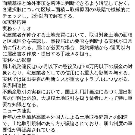
面積基準と除外事項を瞬時に判断できるよう暗記しておく。
各選択肢について区域→面積→取得原因の3段階で機械的に
チェックし、2分以内で解答する。
06
実務応用
実務シナリオ
宅建業者が仲介する土地売買において、取引対象土地の面積
と区域区分を確認し、事後届出の要否を判断する実務が日常
的に行われる。届出が必要な場合、契約締結から2週間以内
に届出書を作成・提出する手続きを担う。
実務への影響
届出義務違反は6か月以下の懲役又は100万円以下の罰金の対
象となり、宅建業者としての信用にも重大な影響を与える。
実務では届出要否の判断ミスが重大なトラブルにつながる。
業界関連性
不動産取引の実務において、国土利用計画法に基づく届出制
度の理解は必須。大規模土地取引を扱う業者にとって特に重
要な知識となる。
ニュース連動
近年の土地価格高騰や外国人による土地取得問題との関連
で、土地取引規制のあり方が議論されており、届出制度の重
要性が再認識されている。