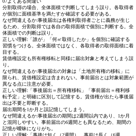
07
よくある間違い
分割取得の場合、全体面積で判断してしまう誤り。各取得者
が個別に面積基準を満たすか確認する必要がある。
なぜ間違えるか:
事後届出は各権利取得者ごとに義務が生じ
るため、分割取得では各自の取得面積で個別に判断する。全
体面積での判断は誤り。
正しい理解:
「誰が」「何㎡取得したか」を個別に確認する
習慣をつける。全体面積ではなく、各取得者の取得面積に着
目する。
賃借権設定も所有権移転と同様に届出対象と考えてしまう誤
り。
なぜ間違えるか:
事後届出の対象は「土地所有権の移転」に
限られ、賃借権設定は含まれない。事前届出とは対象範囲が
異なる点に注意が必要。
正しい理解:
「事後届出＝所有権移転」「事前届出＝権利移
転予定」と明確に区別して記憶する。賃借権が出たら事後届
出は不要と即断する。
届出期間を1か月と誤記憶してしまう。
なぜ間違えるか:
事後届出の期間は2週間以内であり、1か月
と混同しやすい。事前届出の6週間とも異なるため、期間の
記憶が曖昧になりがち。
正しい理解:
「事後は短く（2週間）、事前は長く（6週