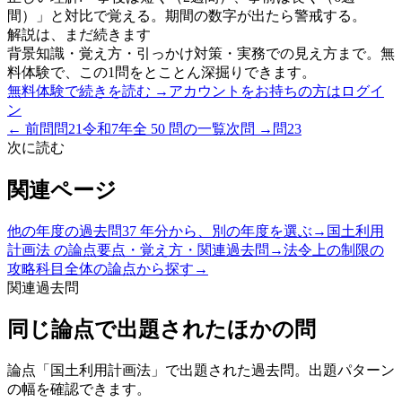
間）」と対比で覚える。期間の数字が出たら警戒する。
解説は、まだ続きます
背景知識・覚え方・引っかけ対策・実務での見え方まで。無
料体験で、この1問をとことん深掘りできます。
無料体験で続きを読む →
アカウントをお持ちの方はログイ
ン
← 前問
問
21
令和7年
全
50
問の一覧
次問 →
問
23
次に読む
関連ページ
他の年度の過去問
37 年分から、別の年度を選ぶ
→
国土利用
計画法
の論点
要点・覚え方・関連過去問
→
法令上の制限
の
攻略
科目全体の論点から探す
→
関連過去問
同じ論点で出題されたほかの問
論点「
国土利用計画法
」で出題された過去問。出題パターン
の幅を確認できます。