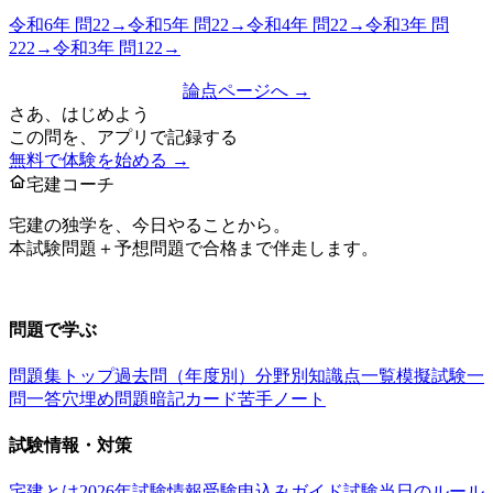
令和6年
問
22
→
令和5年
問
22
→
令和4年
問
22
→
令和3年
問
222
→
令和3年
問
122
→
論点ページへ →
さあ、はじめよう
この問を、アプリで記録する
無料で体験を始める →
宅建コーチ
宅建の独学を、今日やることから。
本試験問題＋予想問題で合格まで伴走します。
お問い合わせ：
support@takkenai.jp
問題で学ぶ
問題集トップ
過去問（年度別）
分野別
知識点一覧
模擬試験
一
問一答
穴埋め問題
暗記カード
苦手ノート
試験情報・対策
宅建とは
2026年試験情報
受験申込みガイド
試験当日のルール