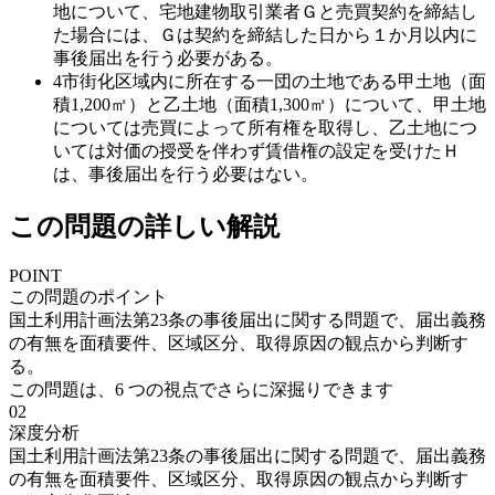
地について、宅地建物取引業者Ｇと売買契約を締結し
た場合には、Ｇは契約を締結した日から１か月以内に
事後届出を行う必要がある。
4
市街化区域内に所在する一団の土地である甲土地（面
積1,200㎡）と乙土地（面積1,300㎡）について、甲土地
については売買によって所有権を取得し、乙土地につ
いては対価の授受を伴わず賃借権の設定を受けたＨ
は、事後届出を行う必要はない。
この問題の詳しい解説
POINT
この問題のポイント
国土利用計画法第23条の事後届出に関する問題で、届出義務
の有無を面積要件、区域区分、取得原因の観点から判断す
る。
この問題は、
6
つの視点でさらに深掘りできます
02
深度分析
国土利用計画法第23条の事後届出に関する問題で、届出義務
の有無を面積要件、区域区分、取得原因の観点から判断す