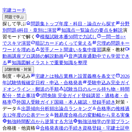
宅建コーチ
問題で学ぶ
探して学ぶ
問題集トップ
年度・科目・論点から探す
分野
別問題
4科目・章別に演習
知識点一覧
論点の要点を解説
演
習モードで解く
模擬試験
本番50問で力試し
一問一答
○×
でスキマ演習
暗記カード
めくって覚える
穴埋め問題
キー
ワードを埋める
苦手ノート
間違いを集中復習
講座・教材
動画講座
プロ講師の解説動画
音声講座
通勤中でも学習でき
る
知識図解
イラストで重要知識を整理
試験情報・対策
制度・申込み
宅建とは
独占業務と設置義務を条文で
2026
年試験情報
確定日程・申込・合格発表
受験申込み完全ガイ
ド
オンライン・郵送の手順
試験当日のルール
持ち物・時間
配分・禁止事項
5問免除 完全ガイド
登録講習・適格者・合
格率
外国人受験ガイド
国籍・本人確認・登録手続き
対策・
データ
出題傾向分析
頻出論点ランキング
合格率の推移
過
去12年度の公表データ
難易度
合格点の変動幅から見る実像
勉強時間
配点から逆算する方法
勉強法
独学の学習プラン
合格後・他資格
合格発表後の手続き
資格登録・宅建士証申