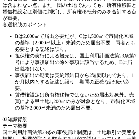
は含まれない点。また一団の土地であっても、所有権移転と
賃借権設定は別個に判断し、所有権移転分のみを合計する点
が重要。
各選択肢のポイント
Bは2,000㎡で届出必要だが、Cは1,500㎡で市街化区域
の基準（2,000㎡以上）未満のため届出不要。両者とも
必要とする記述は誤り。
担保権の実行による競売は、国土利用計画法第23条第7
号により事後届出の除外事項に該当するため、Eに届
出義務はない。
事後届出の期間は契約締結日から2週間以内であり、1
か月以内とする記述は誤り。期間の正確な記憶が必
要。
賃借権設定は所有権移転ではないため届出対象外。売
買による甲土地1,200㎡のみが対象となり、市街化区域
の基準2,000㎡未満のため届出不要。
03
知識背景
テーマ概要
国土利用計画法第23条の事後届出制度は、土地取引の実態を
把握し、投機的取引を防止する目的で設けられている。土地