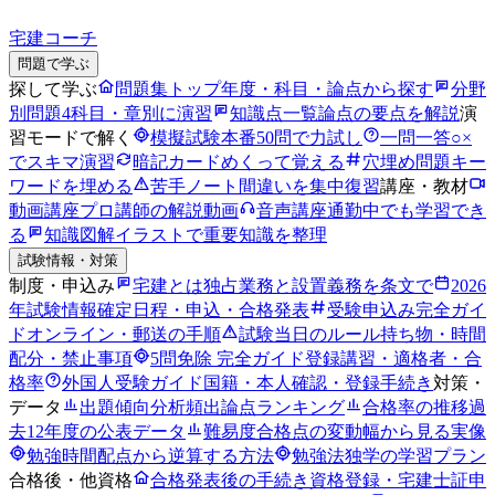
宅建コーチ
問題で学ぶ
探して学ぶ
問題集トップ
年度・科目・論点から探す
分野
別問題
4科目・章別に演習
知識点一覧
論点の要点を解説
演
習モードで解く
模擬試験
本番50問で力試し
一問一答
○×
でスキマ演習
暗記カード
めくって覚える
穴埋め問題
キー
ワードを埋める
苦手ノート
間違いを集中復習
講座・教材
動画講座
プロ講師の解説動画
音声講座
通勤中でも学習でき
る
知識図解
イラストで重要知識を整理
試験情報・対策
制度・申込み
宅建とは
独占業務と設置義務を条文で
2026
年試験情報
確定日程・申込・合格発表
受験申込み完全ガイ
ド
オンライン・郵送の手順
試験当日のルール
持ち物・時間
配分・禁止事項
5問免除 完全ガイド
登録講習・適格者・合
格率
外国人受験ガイド
国籍・本人確認・登録手続き
対策・
データ
出題傾向分析
頻出論点ランキング
合格率の推移
過
去12年度の公表データ
難易度
合格点の変動幅から見る実像
勉強時間
配点から逆算する方法
勉強法
独学の学習プラン
合格後・他資格
合格発表後の手続き
資格登録・宅建士証申