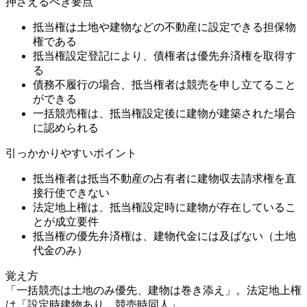
押さえるべき要点
抵当権は土地や建物などの不動産に設定できる担保物
権である
抵当権設定登記により、債権者は優先弁済権を取得す
る
債務不履行の場合、抵当権者は競売を申し立てること
ができる
一括競売権は、抵当権設定後に建物が建築された場合
に認められる
引っかかりやすいポイント
抵当権者は抵当不動産の占有者に建物収去請求権を直
接行使できない
法定地上権は、抵当権設定時に建物が存在しているこ
とが成立要件
抵当権の優先弁済権は、建物代金には及ばない（土地
代金のみ）
覚え方
「一括競売は土地のみ優先、建物は巻き添え」。法定地上権
は「設定時建物あり、競売時同人」