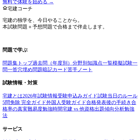
無料で体験を始める →
宅建コーチ
宅建の独学を、今日やることから。
本試験問題＋予想問題で合格まで伴走します。
お問い合わせ：
support@takkenai.jp
問題で学ぶ
問題集トップ
過去問（年度別）
分野別
知識点一覧
模擬試験
一
問一答
穴埋め問題
暗記カード
苦手ノート
試験情報・対策
宅建とは
2026年試験情報
受験申込みガイド
試験当日のルール
5問免除 完全ガイド
外国人受験ガイド
合格発表後の手続き
合
格率の真実
難易度
勉強時間
宅建 vs 他資格
出題傾向分析
勉強
法
サービス