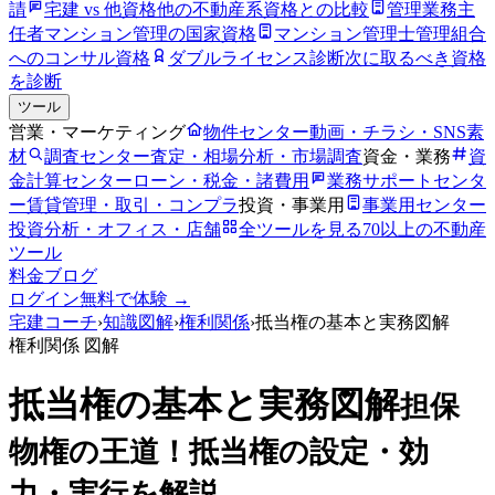
請
宅建 vs 他資格
他の不動産系資格との比較
管理業務主
任者
マンション管理の国家資格
マンション管理士
管理組合
へのコンサル資格
ダブルライセンス診断
次に取るべき資格
を診断
ツール
営業・マーケティング
物件センター
動画・チラシ・SNS素
材
調査センター
査定・相場分析・市場調査
資金・業務
資
金計算センター
ローン・税金・諸費用
業務サポートセンタ
ー
賃貸管理・取引・コンプラ
投資・事業用
事業用センター
投資分析・オフィス・店舗
全ツールを見る
70以上の不動産
ツール
料金
ブログ
ログイン
無料で体験 →
宅建コーチ
›
知識図解
›
権利関係
›
抵当権の基本と実務図解
権利関係
図解
抵当権の基本と実務図解
担保
物権の王道！抵当権の設定・効
力・実行を解説