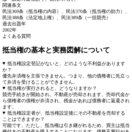
関連条文
民法369条（抵当権の内容）、民法370条（抵当権の効力）、
民法388条（法定地上権）、民法389条（一括競売）
過去出題年
2002
年
よくある質問
抵当権の基本と実務図解
について
抵当権設定登記がないと、どのような不利益があります
か？
優先弁済権を主張できません。つまり、他の債権者に先立っ
て弁済を受けることができません。
抵当権が実行されると、どうなりますか？
競売手続きが開始され、不動産が売却されます。売却代金か
ら債権者の債権が弁済され、残金があれば債務者に返還され
ます。
抵当権設定者が、抵当権設定後にその不動産を売却する
ことはできますか？
可能です。ただし、抵当権は引き継がれるため、買主は抵当
権付きの不動産を購入することになります。債務不履行があ