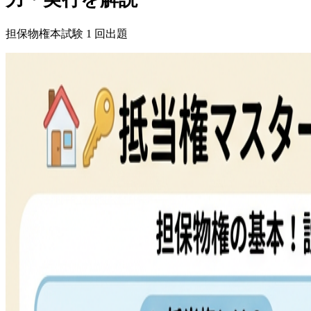
担保物権
本試験
1
回出題