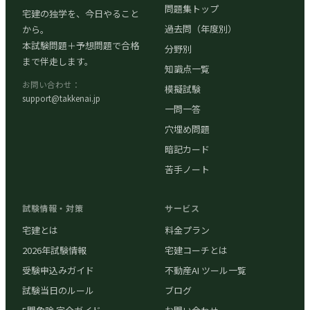
問題集トップ
宅建の独学を、今日やること
過去問（年度別）
から。
本試験問題＋予想問題で合格
分野別
まで伴走します。
知識点一覧
お問い合わせ：
模擬試験
support@takkenai.jp
一問一答
穴埋め問題
暗記カード
苦手ノート
試験情報・対策
サービス
宅建とは
料金プラン
2026年試験情報
宅建コーチとは
受験申込みガイド
不動産AI ツール一覧
試験当日のルール
ブログ