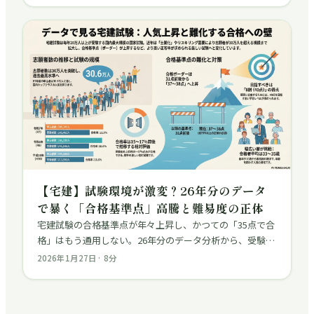
【宅建】試験環境が激変？26年分のデータ
で暴く「合格基準点」高騰と難易度の正体
宅建試験の合格基準点が年々上昇し、かつての「35点で合
格」はもう通用しない。26年分のデータ分析から、受験者
数30万人突破の背景、相対評価の仕組み、そして40点を目
2026年1月27日
·
8
分
指すべき理由を解説。