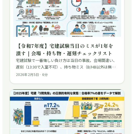
【令和7年度】宅建試験当日のミスが1年を
潰す｜会場・持ち物・遅刻チェックリスト
宅建試験で一番悔しい負け方は当日の事故。会場間違い、
遅刻（13:30で入室不可）、持ち物ミス（B/HB以外は無
効）など、年1回の試験を台無しにしないためのチェック
2026年2月5日
·
6
分
リストを公式情報をもとに解説。