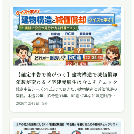
【確定申告で差がつく】建物構造で減価償却
年数が変わる！宅建受験生は今こそチェック
確定申告シーズンに知っておきたい建物構造と減価償却の
関係。木造22年、鉄骨造34年、RC造47年など法定耐用年
数の違いと、登記簿での確認方法、宅建試験での出題ポイ
2026年2月8日
·
5
分
ントを解説。