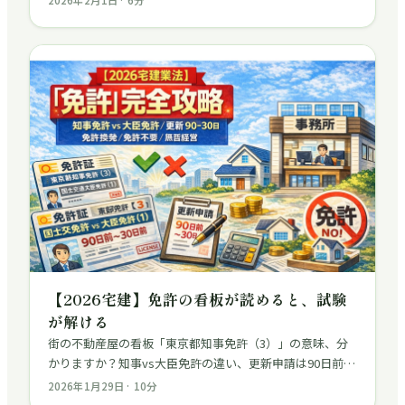
しゃらな暗記ではなく、正しい戦略設計にあります。本番
形式の診断から始める「最初の1歩」を解説。
【2026宅建】免許の看板が読めると、試験
が解ける
街の不動産屋の看板「東京都知事免許（3）」の意味、分
かりますか？知事vs大臣免許の違い、更新申請は90日前〜
30日前、免許換えの起算点…過去10年で9回出題の超頻出
2026年1月29日
·
10
分
単元を、暗記ゴロと○×問題で完全攻略します。