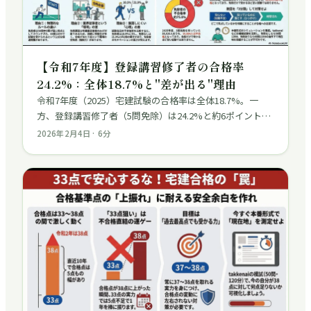
【令和7年度】登録講習修了者の合格率
24.2%：全体18.7%と"差が出る"理由
令和7年度（2025）宅建試験の合格率は全体18.7%。一
方、登録講習修了者（5問免除）は24.2%と約6ポイント高
い結果に。なぜ差が出るのか？一般受験者が差を埋める戦
2026年2月4日
·
6
分
略も解説します。