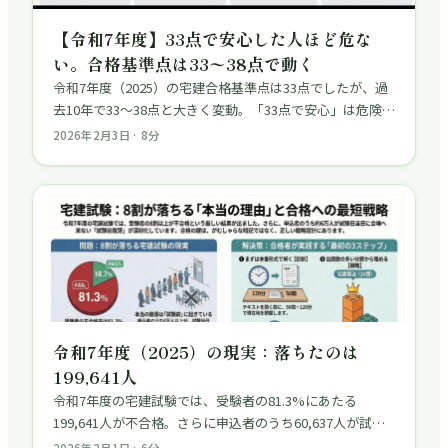
【令和7年度】33点で安心した人ほど危な
い。合格基準点は33〜38点で動く
令和7年度（2025）の宅建合格基準点は33点でしたが、過
去10年で33〜38点と大きく変動。「33点で安心」は危険な
発想。合格点の上振れに耐える得点力をつけるための戦略
2026年2月3日
·
8
分
を解説します。
令和7年度（2025）の現実：落ちたのは
199,641人
令和7年度の宅建試験では、受験者の81.3%にあたる
199,641人が不合格。さらに申込者のうち60,637人が試験
会場に来ない「試験前脱落」も深刻化。合格の鍵は、がむ
2026年2月1日
·
6
分