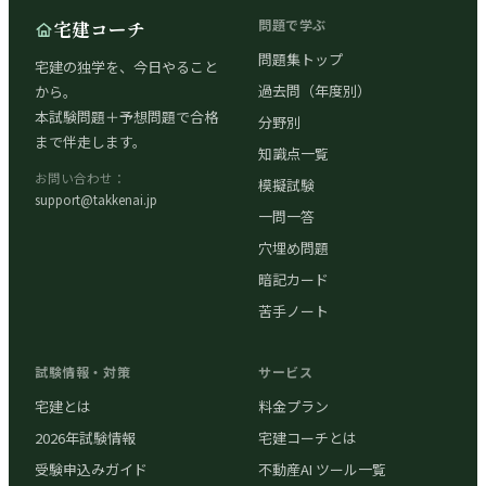
宅建コーチ
問題で学ぶ
問題集トップ
宅建の独学を、今日やること
過去問（年度別）
から。
本試験問題＋予想問題で合格
分野別
まで伴走します。
知識点一覧
お問い合わせ：
模擬試験
support@takkenai.jp
一問一答
穴埋め問題
暗記カード
苦手ノート
試験情報・対策
サービス
宅建とは
料金プラン
2026年試験情報
宅建コーチとは
受験申込みガイド
不動産AI ツール一覧