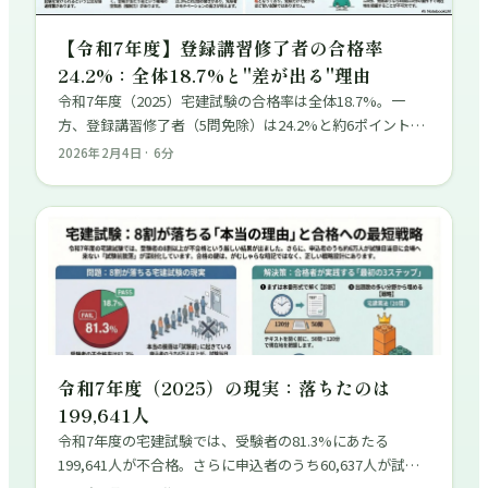
【令和7年度】登録講習修了者の合格率
24.2%：全体18.7%と"差が出る"理由
令和7年度（2025）宅建試験の合格率は全体18.7%。一
方、登録講習修了者（5問免除）は24.2%と約6ポイント高
い結果に。なぜ差が出るのか？一般受験者が差を埋める戦
2026年2月4日
·
6
分
略も解説します。
令和7年度（2025）の現実：落ちたのは
199,641人
令和7年度の宅建試験では、受験者の81.3%にあたる
199,641人が不合格。さらに申込者のうち60,637人が試験