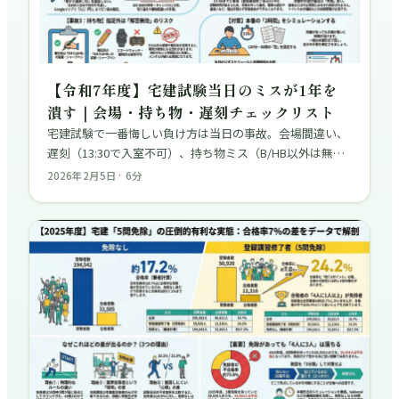
【令和7年度】宅建試験当日のミスが1年を
潰す｜会場・持ち物・遅刻チェックリスト
宅建試験で一番悔しい負け方は当日の事故。会場間違い、
遅刻（13:30で入室不可）、持ち物ミス（B/HB以外は無
効）など、年1回の試験を台無しにしないためのチェック
2026年2月5日
·
6
分
リストを公式情報をもとに解説。