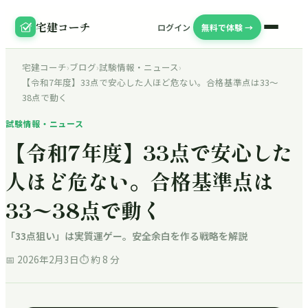
宅建コーチ
ログイン
無料で体験 →
宅建コーチ
›
ブログ
›
試験情報・ニュース
›
【令和7年度】33点で安心した人ほど危ない。合格基準点は33〜
38点で動く
試験情報・ニュース
【令和7年度】33点で安心した
人ほど危ない。合格基準点は
33〜38点で動く
「33点狙い」は実質運ゲー。安全余白を作る戦略を解説
📅
2026年2月3日
⏱ 約
8
分