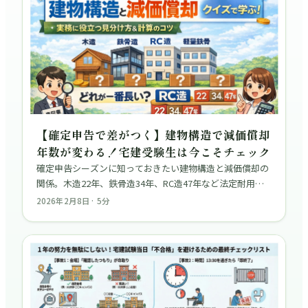
【確定申告で差がつく】建物構造で減価償却
年数が変わる！宅建受験生は今こそチェック
確定申告シーズンに知っておきたい建物構造と減価償却の
関係。木造22年、鉄骨造34年、RC造47年など法定耐用年
数の違いと、登記簿での確認方法、宅建試験での出題ポイ
2026年2月8日
·
5
分
ントを解説。