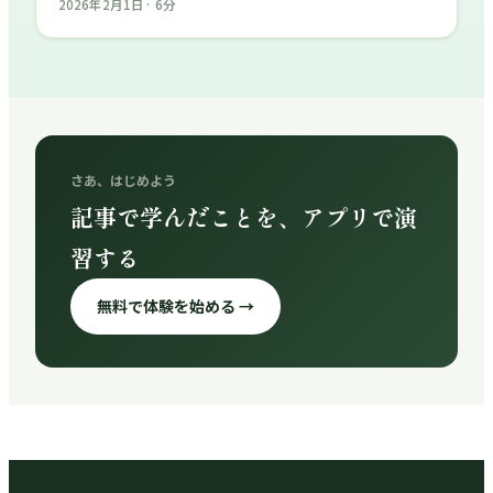
会場に来ない「試験前脱落」も深刻化。合格の鍵は、がむ
2026年2月1日
·
6
分
しゃらな暗記ではなく、正しい戦略設計にあります。本番
形式の診断から始める「最初の1歩」を解説。
さあ、はじめよう
記事で学んだことを、アプリで演
習する
無料で体験を始める →