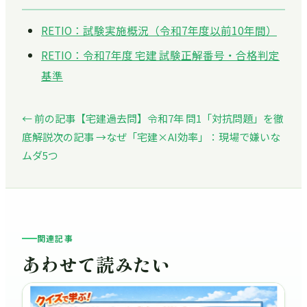
RETIO：試験実施概況（令和7年度以前10年間）
RETIO：令和7年度 宅建 試験正解番号・合格判定
基準
← 前の記事
【宅建過去問】令和7年 問1「対抗問題」を徹
底解説
次の記事 →
なぜ「宅建×AI効率」：現場で嫌いな
ムダ5つ
関連記事
あわせて読みたい