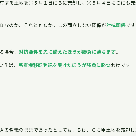
有する土地を①５月１日にＢに売却し、②５月４日にＣにも売
Ｂなのか、それともＣか。この両立しない関係が
対抗関係
です
る場合、
対抗要件を先に備えたほうが勝負に勝ちます
。
いえば、
所有権移転登記を受けたほうが勝負に勝つ
わけです。
Ａの名義のままであったとしても、Ｂは、Ｃに甲土地を売却し