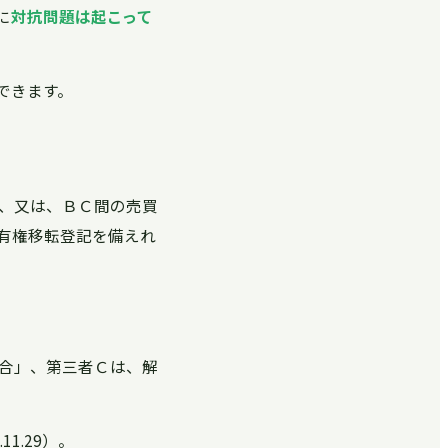
に
対抗問題は起こって
できます。
、又は、ＢＣ間の売買
有権移転登記を備えれ
合」、第三者Ｃは、解
1.29）。