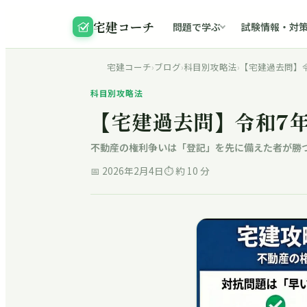
宅建コーチ
問題で学ぶ
試験情報・対
宅建コーチ
›
ブログ
›
科目別攻略法
›
【宅建過去問】令
科目別攻略法
【宅建過去問】令和7年
不動産の権利争いは「登記」を先に備えた者が勝
📅
2026年2月4日
⏱ 約
10
分