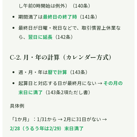
し午前0時開始は例外）（140条）
期間満了は
最終日の終了時
（141条）
最終日が日曜・祝日などで、取引慣習上休業な
ら、
翌日に延長
（142条）
C-2. 月・年の計算（カレンダー方式）
週・月・年は
暦で計算
（143条）
起算日と対応する日が最終月にない →
その月の
末日に満了
（143条2項ただし書）
具体例
「1か月」：1/31から → 2月に31日がない →
2/28（うるう年は2/29）末日満了