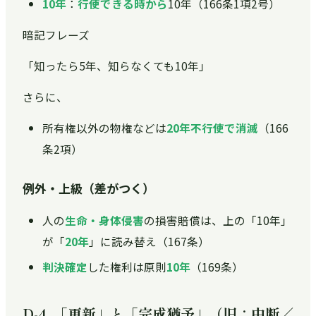
10年
：
行使できる時から
10年（166条1項2号）
暗記フレーズ
「知ったら5年、知らなくても10年」
さらに、
所有権以外の物権などは
20年不行使で消滅
（166
条2項）
例外・上級（差がつく）
人の
生命・身体侵害
の損害賠償は、上の「10年」
が「
20年
」に読み替え（167条）
判決確定
した権利は原則
10年
（169条）
D-4. 「更新」と「完成猶予」（旧：中断／