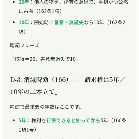
20年
：他人の物を、所有の意思で、平穏かつ公然
に占有（162条1項）
10年
：開始時に
善意・無過失
なら10年（162条2
項）
暗記フレーズ
「取得＝20、善意無過失で10」
D-3. 消滅時効（166）＝「請求権は5年／
10年の二本立て」
宅建で最重要の年数はここです。
5年
：権利を
行使できると知ってから
5年（166条
1項1号）