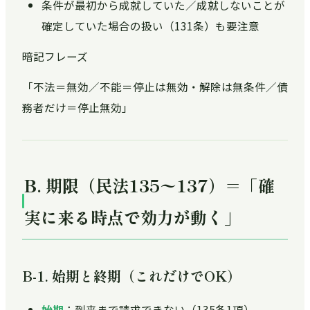
条件が最初から成就していた／成就しないことが
確定していた場合の扱い（131条）も要注意
暗記フレーズ
「不法＝無効／不能＝停止は無効・解除は無条件／債
務者だけ＝停止無効」
B. 期限（民法135〜137）＝「確
実に来る時点で効力が動く」
B-1. 始期と終期（これだけでOK）
始期
：到来まで請求できない（135条1項）