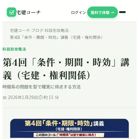
宅建コーチ
ログイン
無料で体験 →
宅建コーチ
›
ブログ
›
科目別攻略法
›
第4回「条件・期間・時効」講義（宅建・権利関係）
科目別攻略法
第4回「条件・期間・時効」講
義（宅建・権利関係）
時間系の問題を型で確実に得点する方法
📅
2026年1月29日
⏱ 約
15
分