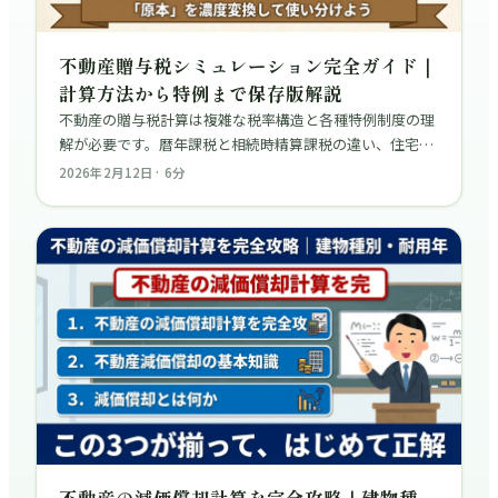
不動産贈与税シミュレーション完全ガイド｜
計算方法から特例まで保存版解説
不動産の贈与税計算は複雑な税率構造と各種特例制度の理
解が必要です。暦年課税と相続時精算課税の違い、住宅取
得等資金の特例、夫婦間贈与の特例など、確定申告に役立
2026年2月12日
·
6
分
つ保存版解説。