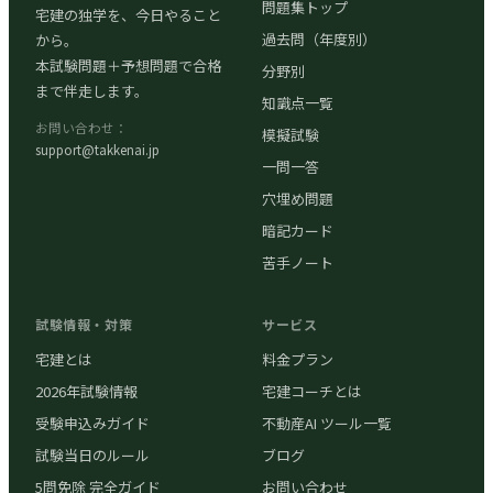
問題集トップ
宅建の独学を、今日やること
過去問（年度別）
から。
本試験問題＋予想問題で合格
分野別
まで伴走します。
知識点一覧
お問い合わせ：
模擬試験
support@takkenai.jp
一問一答
穴埋め問題
暗記カード
苦手ノート
試験情報・対策
サービス
宅建とは
料金プラン
2026年試験情報
宅建コーチとは
受験申込みガイド
不動産AI ツール一覧
試験当日のルール
ブログ
5問免除 完全ガイド
お問い合わせ