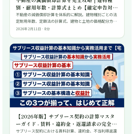
不動産の減価償却計算を完全攻略｜建物種
別・耐用年数・計算式まとめ【確定申告対応
版】
不動産の減価償却計算を体系的に解説。建物種別ごとの法
定耐用年数、定額法の計算式、建物と土地の価格配分方
法、よくある計算ミスと対策まで、確定申告に必要な知識
2026年2月11日
·
8
分
を網羅。
【2026年版】サブリース契約の計算マスタ
ーガイド - 賃料・違約金・返還請求の完全解
説
サブリース契約における賃料計算、違約金、不当利得返還