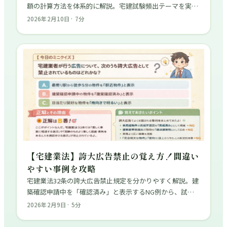
額の計算方法を体系的に解説。宅建試験頻出テーマを実務
視点で理解し、確定申告シーズンにも役立つ知識を身につ
2026年2月10日
·
7
分
けよう。
【宅建業法】誇大広告禁止の覚え方！間違い
やすい事例を攻略
宅建業法32条の誇大広告禁止規定を分かりやすく解説。建
築確認申請中を「確認済み」と表示するNG例から、試験
で狙われる複合問題まで、間違いやすい事例を攻略しよ
2026年2月9日
·
5
分
う。