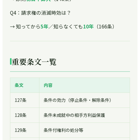
Q4：請求権の消滅時効は？
→ 知ってから
5年
／知らなくても
10年
（166条）
重要条文一覧
条文
内容
127条
条件の効力（停止条件・解除条件）
128条
条件未成就中の相手方利益保護
129条
条件付権利の処分等