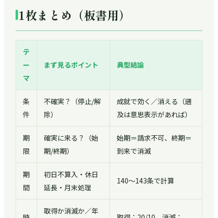
1枚まとめ（板書用）
テ
ー
まず見るポイント
典型結論
マ
条
不確実？（停止/解
成就で効く／消える（遡
件
除）
及は意思表示があれば）
期
確実に来る？（始
始期＝請求不可、終期＝
限
期/終期）
到来で消滅
期
初日不算入・休日
140〜143条で計算
間
延長・月末処理
取得か消滅か／年
時
取得：20/10、消滅：