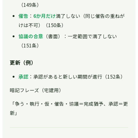
（149条）
催告
：
6か月だけ
満了しない（同じ催告の重ねが
けは不可）（150条）
協議の合意
（書面）：一定範囲で満了しない
（151条）
更新（例）
承認
：承認があると新しい期間が進行（152条）
暗記フレーズ（宅建用）
「争う・執行・仮・催告・協議＝完成猶予、承認＝更
新」