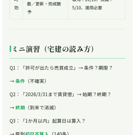
数／更新・完成猶
効
5/10、援用必要
予
ミニ演習（宅建の読み方）
Q1：「許可が出たら売買成立」→ 条件？期限？
→
条件
（不確実）
Q2：「2026/3/31まで賃貸借」→ 始期？終期？
→
終期
（到来で消滅）
Q3：「1か月以内」起算日は算入？
→ 原則
初日不算入
（140条）