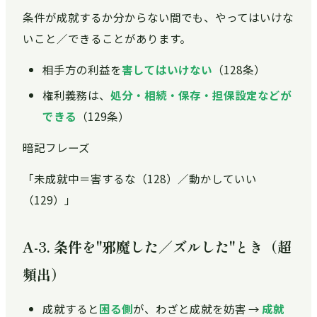
条件が成就するか分からない間でも、やってはいけな
いこと／できることがあります。
相手方の利益を
害してはいけない
（128条）
権利義務は、
処分・相続・保存・担保設定などが
できる
（129条）
暗記フレーズ
「未成就中＝害するな（128）／動かしていい
（129）」
A-3. 条件を"邪魔した／ズルした"とき（超
頻出）
成就すると
困る側
が、わざと成就を妨害 →
成就