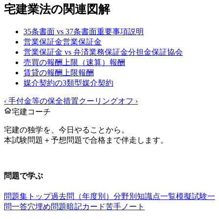
宅建業法
の関連図解
35条書面 vs 37条書面
重要事項説明
営業保証金
営業保証金
営業保証金 vs 弁済業務保証金分担金
保証協会
売買の報酬上限（速算）
報酬
賃貸の報酬上限
報酬
媒介契約の3類型
媒介契約
‹
手付金等の保全措置
クーリングオフ
›
宅建コーチ
宅建の独学を、今日やることから。
本試験問題＋予想問題で合格まで伴走します。
お問い合わせ：
support@takkenai.jp
問題で学ぶ
問題集トップ
過去問（年度別）
分野別
知識点一覧
模擬試験
一
問一答
穴埋め問題
暗記カード
苦手ノート