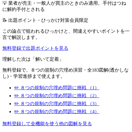
💡
業者が売主・一般人が買主のときのみ適用。手付はつね
に解約手付とされる
📝 出題ポイント・ひっかけ対策
会員限定
この論点で狙われるひっかけと、間違えやすいポイントを一
言で解説します。
無料登録で出題ポイントを見る
理解した次は「解いて定着」
無料登録で、
８つの規制
の穴埋め演習・全183図解(透かしな
し)・学習進捗まで使えます。
✏️
８つの規制
の穴埋め問題に挑戦
（1）
✏️
８つの規制
の穴埋め問題に挑戦
（2）
✏️
８つの規制
の穴埋め問題に挑戦
（3）
✏️
８つの規制
の穴埋め問題に挑戦
（4）
無料登録して全機能を使う
他の図解を見る