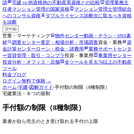
請
宅建 vs 他資格
他の不動産系資格との比較
管理業務主
任者
マンション管理の国家資格
マンション管理士
管理組合
へのコンサル資格
ダブルライセンス診断
次に取るべき資格
を診断
ツール
営業・マーケティング
物件センター
動画・チラシ・SNS素
材
調査センター
査定・相場分析・市場調査
資金・業務
資
金計算センター
ローン・税金・諸費用
業務サポートセンタ
ー
賃貸管理・取引・コンプラ
投資・事業用
事業用センター
投資分析・オフィス・店舗
全ツールを見る
70以上の不動産
ツール
料金
ブログ
ログイン
無料で体験 →
ホーム
›
宅建
›
図解ガイド
›
手付額の制限（8種制限）
宅建業法
・８つの規制
手付額の制限（8種制限）
業者が自ら売主のとき受け取れる手付の上限