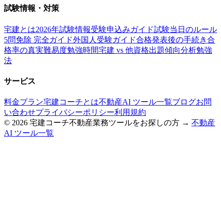
試験情報・対策
宅建とは
2026年試験情報
受験申込みガイド
試験当日のルール
5問免除 完全ガイド
外国人受験ガイド
合格発表後の手続き
合
格率の真実
難易度
勉強時間
宅建 vs 他資格
出題傾向分析
勉強
法
サービス
料金プラン
宅建コーチとは
不動産AI ツール一覧
ブログ
お問
い合わせ
プライバシーポリシー
利用規約
©
2026
宅建コーチ
不動産業務ツールをお探しの方 →
不動産
AI ツール一覧