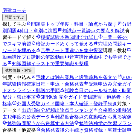
宅建コーチ
問題で学ぶ
探して学ぶ
問題集トップ
年度・科目・論点から探す
分野
別問題
4科目・章別に演習
知識点一覧
論点の要点を解説
演
習モードで解く
模擬試験
本番50問で力試し
一問一答
○×
でスキマ演習
暗記カード
めくって覚える
穴埋め問題
キー
ワードを埋める
苦手ノート
間違いを集中復習
講座・教材
動画講座
プロ講師の解説動画
音声講座
通勤中でも学習でき
る
知識図解
イラストで重要知識を整理
試験情報・対策
制度・申込み
宅建とは
独占業務と設置義務を条文で
2026
年試験情報
確定日程・申込・合格発表
受験申込み完全ガイ
ド
オンライン・郵送の手順
試験当日のルール
持ち物・時間
配分・禁止事項
5問免除 完全ガイド
登録講習・適格者・合
格率
外国人受験ガイド
国籍・本人確認・登録手続き
対策・
データ
出題傾向分析
頻出論点ランキング
合格率の推移
過
去12年度の公表データ
難易度
合格点の変動幅から見る実像
勉強時間
配点から逆算する方法
勉強法
独学の学習プラン
合格後・他資格
合格発表後の手続き
資格登録・宅建士証申