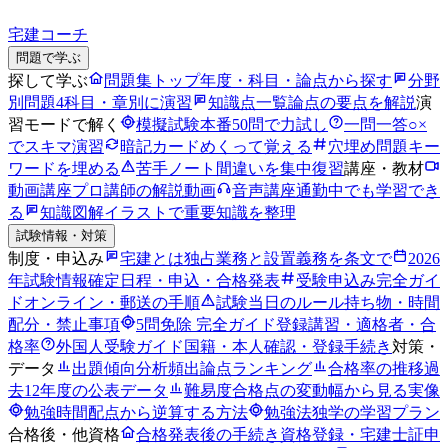
宅建コーチ
問題で学ぶ
探して学ぶ
問題集トップ
年度・科目・論点から探す
分野
別問題
4科目・章別に演習
知識点一覧
論点の要点を解説
演
習モードで解く
模擬試験
本番50問で力試し
一問一答
○×
でスキマ演習
暗記カード
めくって覚える
穴埋め問題
キー
ワードを埋める
苦手ノート
間違いを集中復習
講座・教材
動画講座
プロ講師の解説動画
音声講座
通勤中でも学習でき
る
知識図解
イラストで重要知識を整理
試験情報・対策
制度・申込み
宅建とは
独占業務と設置義務を条文で
2026
年試験情報
確定日程・申込・合格発表
受験申込み完全ガイ
ド
オンライン・郵送の手順
試験当日のルール
持ち物・時間
配分・禁止事項
5問免除 完全ガイド
登録講習・適格者・合
格率
外国人受験ガイド
国籍・本人確認・登録手続き
対策・
データ
出題傾向分析
頻出論点ランキング
合格率の推移
過
去12年度の公表データ
難易度
合格点の変動幅から見る実像
勉強時間
配点から逆算する方法
勉強法
独学の学習プラン
合格後・他資格
合格発表後の手続き
資格登録・宅建士証申