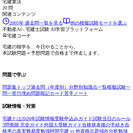
宅建業法
20
問
関連コンテンツ
2005
年 過去問一覧を見る
他の模擬試験モードを選ぶ
不動産AI - 宅建士試験 AI学習プラットフォーム
宅建コーチ
宅建の独学を、今日やることから。
本試験問題＋予想問題で合格まで伴走します。
お問い合わせ：
support@takkenai.jp
問題で学ぶ
問題集トップ
過去問（年度別）
分野別
知識点一覧
模擬試験
一
問一答
穴埋め問題
暗記カード
苦手ノート
試験情報・対策
宅建とは
2026年試験情報
受験申込みガイド
試験当日のルール
5問免除 完全ガイド
外国人受験ガイド
合格発表後の手続き
合
格率の真実
難易度
勉強時間
宅建 vs 他資格
出題傾向分析
勉強