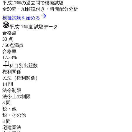
平成17年
の過去問で模擬試験
全
50
問・AI解説付き・時間配分分析
模擬試験を始める
平成17年
度 試験データ
合格点
33
点
/ 50点満点
合格率
17.33
%
科目別出題数
権利関係
民法（権利関係）
14
問
法令制限
法令上の制限
8
問
税・他
税・その他
8
問
宅建業法