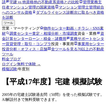
請
宅建 vs 他資格
他の不動産系資格との比較
管理業務主
任者
マンション管理の国家資格
マンション管理士
管理組合
へのコンサル資格
ダブルライセンス診断
次に取るべき資格
を診断
ツール
営業・マーケティング
物件センター
動画・チラシ・SNS素
材
調査センター
査定・相場分析・市場調査
資金・業務
資
金計算センター
ローン・税金・諸費用
業務サポートセンタ
ー
賃貸管理・取引・コンプラ
投資・事業用
事業用センター
投資分析・オフィス・店舗
全ツールを見る
70以上の不動産
ツール
料金
ブログ
ログイン
無料で体験 →
模擬試験
/
年度別
【
平成17年
度】宅建 模擬試験
2005
年の宅建士試験過去問（
50
問）を使った模擬試験です。
AI解説付きで無料受験できます。