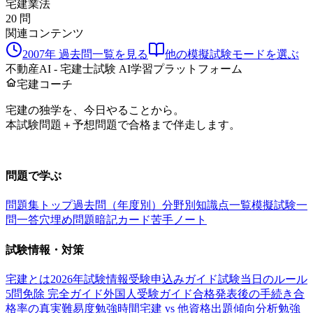
宅建業法
20
問
関連コンテンツ
2007
年 過去問一覧を見る
他の模擬試験モードを選ぶ
不動産AI - 宅建士試験 AI学習プラットフォーム
宅建コーチ
宅建の独学を、今日やることから。
本試験問題＋予想問題で合格まで伴走します。
お問い合わせ：
support@takkenai.jp
問題で学ぶ
問題集トップ
過去問（年度別）
分野別
知識点一覧
模擬試験
一
問一答
穴埋め問題
暗記カード
苦手ノート
試験情報・対策
宅建とは
2026年試験情報
受験申込みガイド
試験当日のルール
5問免除 完全ガイド
外国人受験ガイド
合格発表後の手続き
合
格率の真実
難易度
勉強時間
宅建 vs 他資格
出題傾向分析
勉強