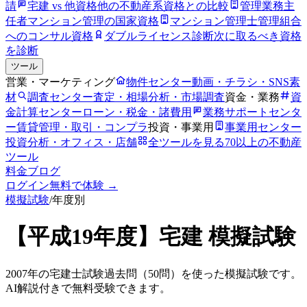
請
宅建 vs 他資格
他の不動産系資格との比較
管理業務主
任者
マンション管理の国家資格
マンション管理士
管理組合
へのコンサル資格
ダブルライセンス診断
次に取るべき資格
を診断
ツール
営業・マーケティング
物件センター
動画・チラシ・SNS素
材
調査センター
査定・相場分析・市場調査
資金・業務
資
金計算センター
ローン・税金・諸費用
業務サポートセンタ
ー
賃貸管理・取引・コンプラ
投資・事業用
事業用センター
投資分析・オフィス・店舗
全ツールを見る
70以上の不動産
ツール
料金
ブログ
ログイン
無料で体験 →
模擬試験
/
年度別
【
平成19年
度】宅建 模擬試験
2007
年の宅建士試験過去問（
50
問）を使った模擬試験です。
AI解説付きで無料受験できます。