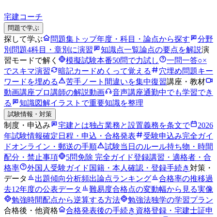
宅建コーチ
問題で学ぶ
探して学ぶ
問題集トップ
年度・科目・論点から探す
分野
別問題
4科目・章別に演習
知識点一覧
論点の要点を解説
演
習モードで解く
模擬試験
本番50問で力試し
一問一答
○×
でスキマ演習
暗記カード
めくって覚える
穴埋め問題
キー
ワードを埋める
苦手ノート
間違いを集中復習
講座・教材
動画講座
プロ講師の解説動画
音声講座
通勤中でも学習でき
る
知識図解
イラストで重要知識を整理
試験情報・対策
制度・申込み
宅建とは
独占業務と設置義務を条文で
2026
年試験情報
確定日程・申込・合格発表
受験申込み完全ガイ
ド
オンライン・郵送の手順
試験当日のルール
持ち物・時間
配分・禁止事項
5問免除 完全ガイド
登録講習・適格者・合
格率
外国人受験ガイド
国籍・本人確認・登録手続き
対策・
データ
出題傾向分析
頻出論点ランキング
合格率の推移
過
去12年度の公表データ
難易度
合格点の変動幅から見る実像
勉強時間
配点から逆算する方法
勉強法
独学の学習プラン
合格後・他資格
合格発表後の手続き
資格登録・宅建士証申