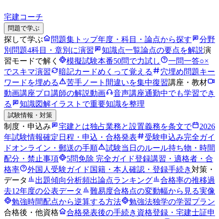
宅建コーチ
問題で学ぶ
探して学ぶ
問題集トップ
年度・科目・論点から探す
分野
別問題
4科目・章別に演習
知識点一覧
論点の要点を解説
演
習モードで解く
模擬試験
本番50問で力試し
一問一答
○×
でスキマ演習
暗記カード
めくって覚える
穴埋め問題
キー
ワードを埋める
苦手ノート
間違いを集中復習
講座・教材
動画講座
プロ講師の解説動画
音声講座
通勤中でも学習でき
る
知識図解
イラストで重要知識を整理
試験情報・対策
制度・申込み
宅建とは
独占業務と設置義務を条文で
2026
年試験情報
確定日程・申込・合格発表
受験申込み完全ガイ
ド
オンライン・郵送の手順
試験当日のルール
持ち物・時間
配分・禁止事項
5問免除 完全ガイド
登録講習・適格者・合
格率
外国人受験ガイド
国籍・本人確認・登録手続き
対策・
データ
出題傾向分析
頻出論点ランキング
合格率の推移
過
去12年度の公表データ
難易度
合格点の変動幅から見る実像
勉強時間
配点から逆算する方法
勉強法
独学の学習プラン
合格後・他資格
合格発表後の手続き
資格登録・宅建士証申