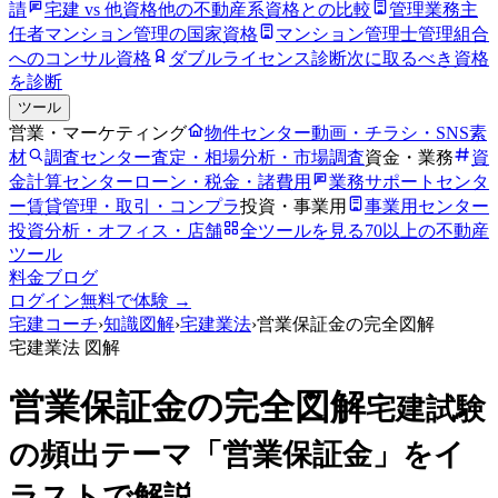
請
宅建 vs 他資格
他の不動産系資格との比較
管理業務主
任者
マンション管理の国家資格
マンション管理士
管理組合
へのコンサル資格
ダブルライセンス診断
次に取るべき資格
を診断
ツール
営業・マーケティング
物件センター
動画・チラシ・SNS素
材
調査センター
査定・相場分析・市場調査
資金・業務
資
金計算センター
ローン・税金・諸費用
業務サポートセンタ
ー
賃貸管理・取引・コンプラ
投資・事業用
事業用センター
投資分析・オフィス・店舗
全ツールを見る
70以上の不動産
ツール
料金
ブログ
ログイン
無料で体験 →
宅建コーチ
›
知識図解
›
宅建業法
›
営業保証金の完全図解
宅建業法
図解
営業保証金の完全図解
宅建試験
の頻出テーマ「営業保証金」をイ
ラストで解説