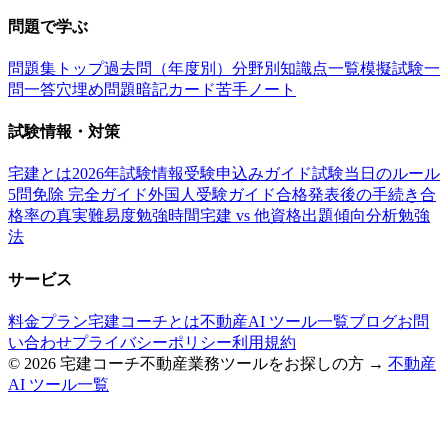
問題で学ぶ
問題集トップ
過去問（年度別）
分野別
知識点一覧
模擬試験
一
問一答
穴埋め問題
暗記カード
苦手ノート
試験情報・対策
宅建とは
2026年試験情報
受験申込みガイド
試験当日のルール
5問免除 完全ガイド
外国人受験ガイド
合格発表後の手続き
合
格率の真実
難易度
勉強時間
宅建 vs 他資格
出題傾向分析
勉強
法
サービス
料金プラン
宅建コーチとは
不動産AI ツール一覧
ブログ
お問
い合わせ
プライバシーポリシー
利用規約
©
2026
宅建コーチ
不動産業務ツールをお探しの方 →
不動産
AI ツール一覧