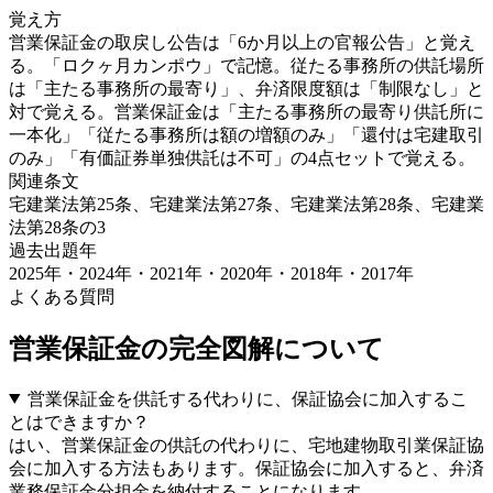
覚え方
営業保証金の取戻し公告は「6か月以上の官報公告」と覚え
る。「ロクヶ月カンポウ」で記憶。従たる事務所の供託場所
は「主たる事務所の最寄り」、弁済限度額は「制限なし」と
対で覚える。営業保証金は「主たる事務所の最寄り供託所に
一本化」「従たる事務所は額の増額のみ」「還付は宅建取引
のみ」「有価証券単独供託は不可」の4点セットで覚える。
関連条文
宅建業法第25条、宅建業法第27条、宅建業法第28条、宅建業
法第28条の3
過去出題年
2025年・2024年・2021年・2020年・2018年・2017
年
よくある質問
営業保証金の完全図解
について
営業保証金を供託する代わりに、保証協会に加入するこ
とはできますか？
はい、営業保証金の供託の代わりに、宅地建物取引業保証協
会に加入する方法もあります。保証協会に加入すると、弁済
業務保証金分担金を納付することになります。