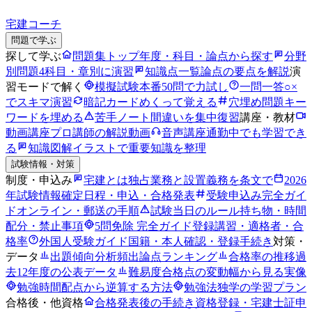
宅建コーチ
問題で学ぶ
探して学ぶ
問題集トップ
年度・科目・論点から探す
分野
別問題
4科目・章別に演習
知識点一覧
論点の要点を解説
演
習モードで解く
模擬試験
本番50問で力試し
一問一答
○×
でスキマ演習
暗記カード
めくって覚える
穴埋め問題
キー
ワードを埋める
苦手ノート
間違いを集中復習
講座・教材
動画講座
プロ講師の解説動画
音声講座
通勤中でも学習でき
る
知識図解
イラストで重要知識を整理
試験情報・対策
制度・申込み
宅建とは
独占業務と設置義務を条文で
2026
年試験情報
確定日程・申込・合格発表
受験申込み完全ガイ
ド
オンライン・郵送の手順
試験当日のルール
持ち物・時間
配分・禁止事項
5問免除 完全ガイド
登録講習・適格者・合
格率
外国人受験ガイド
国籍・本人確認・登録手続き
対策・
データ
出題傾向分析
頻出論点ランキング
合格率の推移
過
去12年度の公表データ
難易度
合格点の変動幅から見る実像
勉強時間
配点から逆算する方法
勉強法
独学の学習プラン
合格後・他資格
合格発表後の手続き
資格登録・宅建士証申