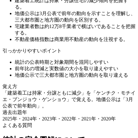
建築着工統計は持家・分譲住宅の減少傾向を把握す
る。
地価公示は3月公表で前年の動向を示すことを理解し、
三大都市圏と地方圏の動向を区別する。
宅建業者数は約12万8千業者で横ばいであることを把握
する。
不動産価格指数は商業用不動産の動向を注視する。
引っかかりやすいポイント
統計の公表時期と対象期間を混同しやすい
前年比の増減と実数値の大小を取り違えやすい
地価公示で三大都市圏と地方圏の動向を取り違える
覚え方
「建築着工は持家・分譲ともに減少」を「ケンチク・モチイ
エ・ブンジョウ・ゲンショウ」で覚える。地価公示は「3月
公表で前年動向」。
過去出題年
2025年・2024年・2023年・2022年・2021年・2020
年
よくある質問