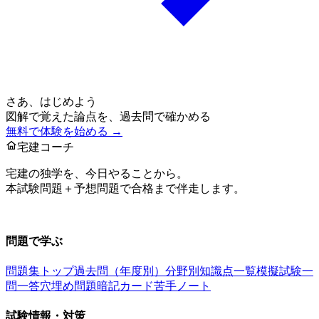
さあ、はじめよう
図解で覚えた論点を、過去問で確かめる
無料で体験を始める →
宅建コーチ
宅建の独学を、今日やることから。
本試験問題＋予想問題で合格まで伴走します。
お問い合わせ：
support@takkenai.jp
問題で学ぶ
問題集トップ
過去問（年度別）
分野別
知識点一覧
模擬試験
一
問一答
穴埋め問題
暗記カード
苦手ノート
試験情報・対策