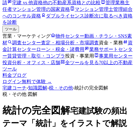
請
宅建 vs 他資格
他の不動産系資格との比較
管理業務主
任者
マンション管理の国家資格
マンション管理士
管理組合
へのコンサル資格
ダブルライセンス診断
次に取るべき資格
を診断
ツール
営業・マーケティング
物件センター
動画・チラシ・SNS素
材
調査センター
査定・相場分析・市場調査
資金・業務
資
金計算センター
ローン・税金・諸費用
業務サポートセンタ
ー
賃貸管理・取引・コンプラ
投資・事業用
事業用センター
投資分析・オフィス・店舗
全ツールを見る
70以上の不動産
ツール
料金
ブログ
ログイン
無料で体験 →
宅建コーチ
›
知識図解
›
税・その他
›
統計の完全図解
税・その他
図解
統計の完全図解
宅建試験の頻出
テーマ「統計」をイラストで解説