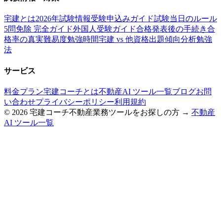
宅建とは
2026年試験情報
受験申込みガイド
試験当日のルール
5問免除 完全ガイド
外国人受験ガイド
合格発表後の手続き
合
格率の真実
難易度
勉強時間
宅建 vs 他資格
出題傾向分析
勉強
法
サービス
料金プラン
宅建コーチとは
不動産AI ツール一覧
ブログ
お問
い合わせ
プライバシーポリシー
利用規約
©
2026
宅建コーチ
不動産業務ツールをお探しの方 →
不動産
AI ツール一覧