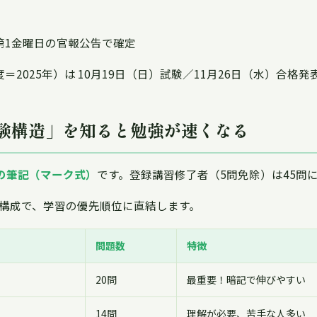
第1金曜日の官報公告で確定
＝2025年）は 10月19日（日）試験／11月26日（水）合格
試験構造」を知ると勉強が速くなる
一の筆記（マーク式）
です。登録講習修了者（5問免除）は45問
構成で、学習の優先順位に直結します。
問題数
特徴
20問
最重要！暗記で伸びやすい
14問
理解が必要、苦手な人多い