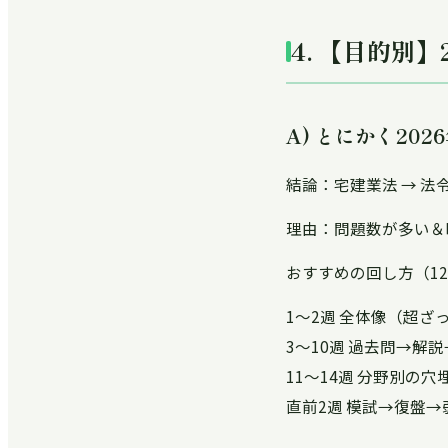
4. 【目的別
A) とにかく20
結論：宅建業法 → 法令
理由：問題数が多い＆
おすすめの回し方（12
1〜2週
全体像（超ざっ
3〜10週
過去問→解説
11〜14週
分野別の穴
直前2週
模試→復盤→