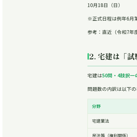
10月18日（日）
※正式日程は例年6月
参考：直近（令和7年度
2. 宅建は「
宅建は
50問・4肢択
問題数の内訳は以下の
分野
宅建業法
民法等（権利関係）