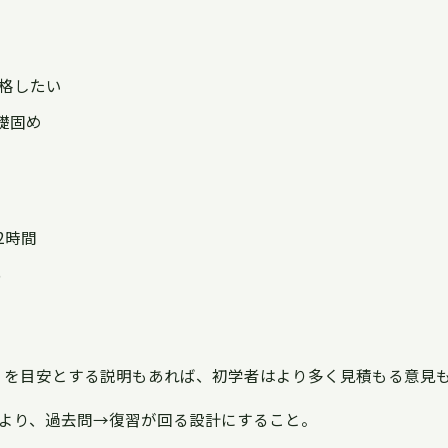
合格したい
礎固め
2時間
る
程度」を目安とする説明もあれば、初学者はより多く見積もる意見
より、過去問→復習が回る設計にすること。