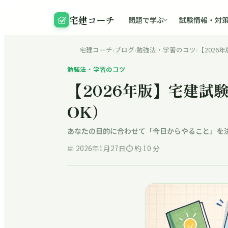
宅建コーチ
問題で学ぶ
試験情報・対
宅建コーチ
›
ブログ
›
勉強法・学習のコツ
›
【202
勉強法・学習のコツ
【2026年版】宅建
OK）
あなたの目的に合わせて「今日からやること」を
📅
2026年1月27日
⏱ 約
10
分