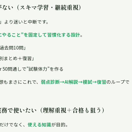
間がない（スキマ学習・継続重視）
」より迷いと中断です。
にやること"を固定して習慣化する設計
。
過去問10問」
別まとめ＋復習」
r 50問通しで"試験体力"を作る
思想もまさにこれで、
弱点診断→AI解説→模試→復習
のループで
・実務で使いたい（理解重視＋合格も狙う）
だけでなく、
使える知識
が目的。