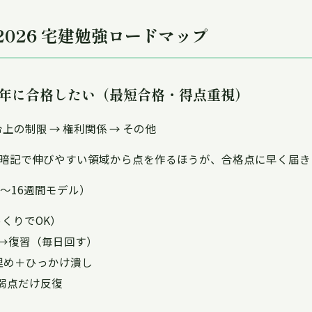
】2026 宅建勉強ロードマップ
26年に合格したい（最短合格・得点重視）
上の制限 → 権利関係 → その他
暗記で伸びやすい領域から点を作るほうが、合格点に早く届き
〜16週間モデル）
くりでOK）
→復習（毎日回す）
埋め＋ひっかけ潰し
弱点だけ反復