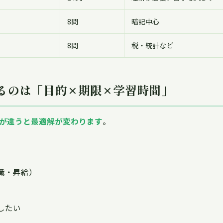
8問
暗記中心
8問
税・統計など
めるのは「目的×期限×学習時間」
が違うと最適解が変わります
。
職・昇給）
したい