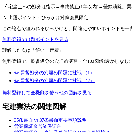
💡
宅建士への処分は指示→事務禁止(1年以内)→登録消除。業
📝 出題ポイント・ひっかけ対策
会員限定
この論点で狙われるひっかけと、間違えやすいポイントを一
無料登録で出題ポイントを見る
理解した次は「解いて定着」
無料登録で、
監督処分
の穴埋め演習・全183図解(透かしなし
✏️
監督処分
の穴埋め問題に挑戦
（1）
✏️
監督処分
の穴埋め問題に挑戦
（2）
無料登録して全機能を使う
他の図解を見る
宅建業法
の関連図解
35条書面 vs 37条書面
重要事項説明
営業保証金
営業保証金