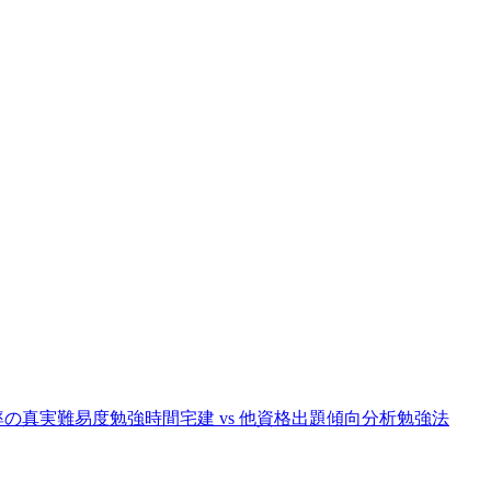
率の真実
難易度
勉強時間
宅建 vs 他資格
出題傾向分析
勉強法