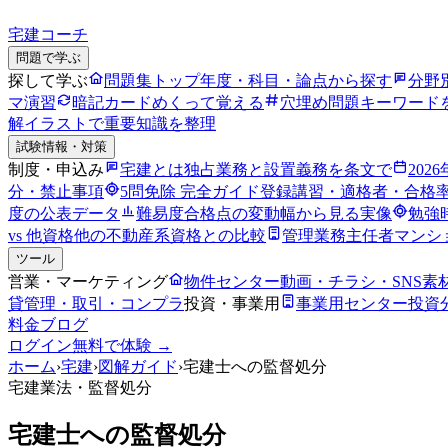
宅建コーチ
問題で学ぶ
探して学ぶ
問題集トップ
年度・科目・論点から探す
分野
マ演習
暗記カード
めくって覚える
穴埋め問題
キーワード
解
イラストで重要知識を整理
試験情報・対策
制度・申込み
宅建とは
独占業務と設置義務を条文で
202
分・禁止事項
5問免除 完全ガイド
登録講習・適格者・合格
度の公表データ
難易度
合格点の変動幅から見る実像
勉強
vs 他資格
他の不動産系資格との比較
管理業務主任者
マンシ
ツール
営業・マーケティング
物件センター
動画・チラシ・SNS素
貸管理・取引・コンプラ
投資・事業用
事業用センター
投資
料金
ブログ
ログイン
無料で体験 →
ホーム
›
宅建
›
図解ガイド
›
宅建士への監督処分
宅建業法
・監督処分
宅建士への監督処分