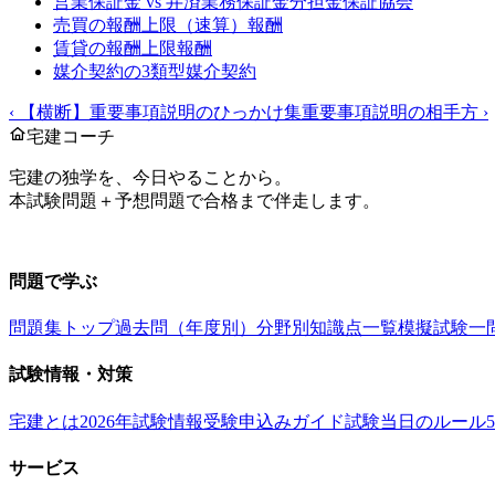
営業保証金 vs 弁済業務保証金分担金
保証協会
売買の報酬上限（速算）
報酬
賃貸の報酬上限
報酬
媒介契約の3類型
媒介契約
‹
【横断】重要事項説明のひっかけ集
重要事項説明の相手方
›
宅建コーチ
宅建の独学を、今日やることから。
本試験問題＋予想問題で合格まで伴走します。
お問い合わせ：
support@takkenai.jp
問題で学ぶ
問題集トップ
過去問（年度別）
分野別
知識点一覧
模擬試験
一
試験情報・対策
宅建とは
2026年試験情報
受験申込みガイド
試験当日のルール
サービス