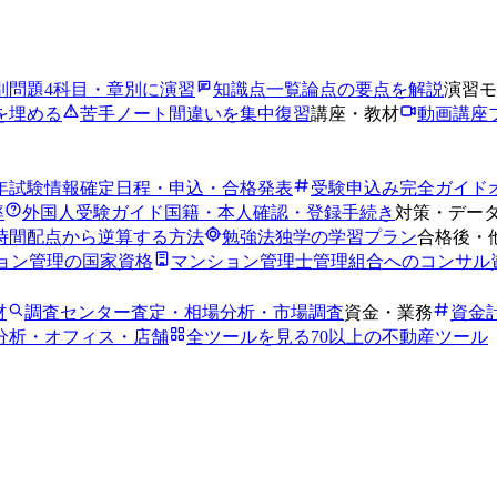
別問題
4科目・章別に演習
知識点一覧
論点の要点を解説
演習モ
を埋める
苦手ノート
間違いを集中復習
講座・教材
動画講座
6年試験情報
確定日程・申込・合格発表
受験申込み完全ガイド
率
外国人受験ガイド
国籍・本人確認・登録手続き
対策・デー
時間
配点から逆算する方法
勉強法
独学の学習プラン
合格後・
ョン管理の国家資格
マンション管理士
管理組合へのコンサル
材
調査センター
査定・相場分析・市場調査
資金・業務
資金
分析・オフィス・店舗
全ツールを見る
70以上の不動産ツール