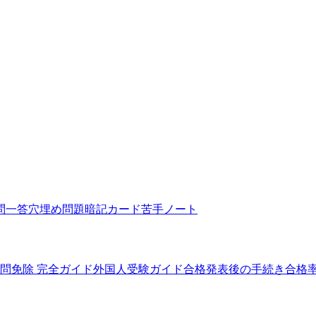
問一答
穴埋め問題
暗記カード
苦手ノート
5問免除 完全ガイド
外国人受験ガイド
合格発表後の手続き
合格