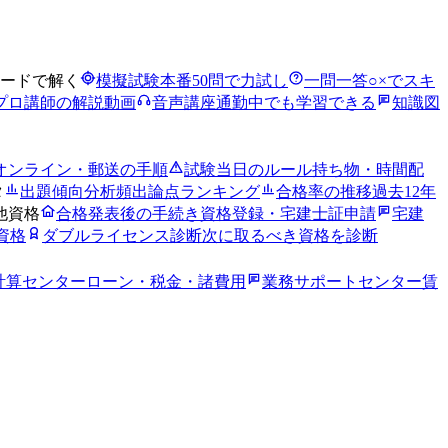
ードで解く
模擬試験
本番50問で力試し
一問一答
○×でスキ
プロ講師の解説動画
音声講座
通勤中でも学習できる
知識図
オンライン・郵送の手順
試験当日のルール
持ち物・時間配
タ
出題傾向分析
頻出論点ランキング
合格率の推移
過去12年
他資格
合格発表後の手続き
資格登録・宅建士証申請
宅建
資格
ダブルライセンス診断
次に取るべき資格を診断
計算センター
ローン・税金・諸費用
業務サポートセンター
賃