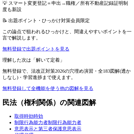
💡
スマート変更登記＝申出→職権／所有不動産記録証明制
度も新設
📝 出題ポイント・ひっかけ対策
会員限定
この論点で狙われるひっかけと、間違えやすいポイントを一
言で解説します。
無料登録で出題ポイントを見る
理解した次は「解いて定着」
無料登録で、
法改正対策2026
の穴埋め演習・全183図解(透か
しなし)・学習進捗まで使えます。
無料登録して全機能を使う
他の図解を見る
民法（権利関係）
の関連図解
取得時効
時効
制限行為能力者
制限行為能力者
意思表示と第三者保護
意思表示