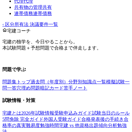
代理
代理
共有物の管理
共有
連帯債務
連帯債務
‹
区分所有法 決議要件一覧
宅建コーチ
宅建の独学を、今日やることから。
本試験問題＋予想問題で合格まで伴走します。
お問い合わせ：
support@takkenai.jp
問題で学ぶ
問題集トップ
過去問（年度別）
分野別
知識点一覧
模擬試験
一
問一答
穴埋め問題
暗記カード
苦手ノート
試験情報・対策
宅建とは
2026年試験情報
受験申込みガイド
試験当日のルール
5問免除 完全ガイド
外国人受験ガイド
合格発表後の手続き
合
格率の真実
難易度
勉強時間
宅建 vs 他資格
出題傾向分析
勉強
法