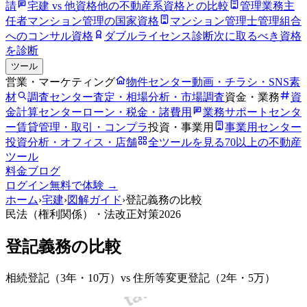
請
宅建 vs 他資格
他の不動産系資格との比較
管理業務主
任者
マンション管理の国家資格
マンション管理士
管理組合
へのコンサル資格
ダブルライセンス診断
次に取るべき資格
を診断
ツール
営業・マーケティング
物件センター
動画・チラシ・SNS素
材
調査センター
査定・相場分析・市場調査
資金・業務
資
金計算センター
ローン・税金・諸費用
業務サポートセンタ
ー
賃貸管理・取引・コンプラ
投資・事業用
事業用センター
投資分析・オフィス・店舗
全ツールを見る
70以上の不動産
ツール
料金
ブログ
ログイン
無料で体験 →
ホーム
›
宅建
›
図解ガイド
›
登記義務の比較
民法（権利関係）
・法改正対策2026
登記義務の比較
相続登記（3年・10万）vs 住所等変更登記（2年・5万）