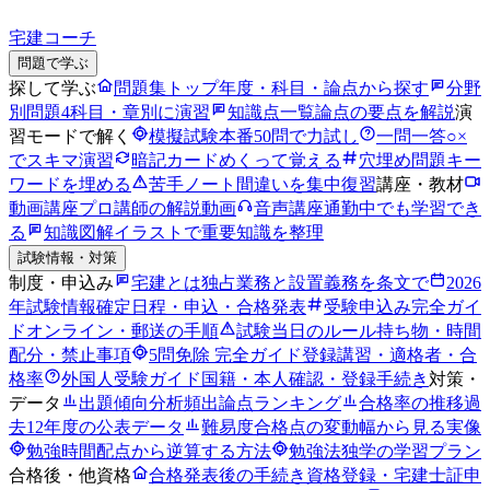
宅建コーチ
問題で学ぶ
探して学ぶ
問題集トップ
年度・科目・論点から探す
分野
別問題
4科目・章別に演習
知識点一覧
論点の要点を解説
演
習モードで解く
模擬試験
本番50問で力試し
一問一答
○×
でスキマ演習
暗記カード
めくって覚える
穴埋め問題
キー
ワードを埋める
苦手ノート
間違いを集中復習
講座・教材
動画講座
プロ講師の解説動画
音声講座
通勤中でも学習でき
る
知識図解
イラストで重要知識を整理
試験情報・対策
制度・申込み
宅建とは
独占業務と設置義務を条文で
2026
年試験情報
確定日程・申込・合格発表
受験申込み完全ガイ
ド
オンライン・郵送の手順
試験当日のルール
持ち物・時間
配分・禁止事項
5問免除 完全ガイド
登録講習・適格者・合
格率
外国人受験ガイド
国籍・本人確認・登録手続き
対策・
データ
出題傾向分析
頻出論点ランキング
合格率の推移
過
去12年度の公表データ
難易度
合格点の変動幅から見る実像
勉強時間
配点から逆算する方法
勉強法
独学の学習プラン
合格後・他資格
合格発表後の手続き
資格登録・宅建士証申