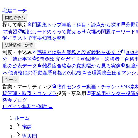
宅建コーチ
問題で学ぶ
探して学ぶ
問題集トップ
年度・科目・論点から探す
分野
マ演習
暗記カード
めくって覚える
穴埋め問題
キーワード
解
イラストで重要知識を整理
試験情報・対策
制度・申込み
宅建とは
独占業務と設置義務を条文で
202
分・禁止事項
5問免除 完全ガイド
登録講習・適格者・合格
度の公表データ
難易度
合格点の変動幅から見る実像
勉強
vs 他資格
他の不動産系資格との比較
管理業務主任者
マンシ
ツール
営業・マーケティング
物件センター
動画・チラシ・SNS素
貸管理・取引・コンプラ
投資・事業用
事業用センター
投資
料金
ブログ
ログイン
無料で体験 →
ホーム
宅建
過去問