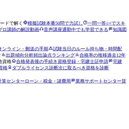
ードで解く
模擬試験
本番50問で力試し
一問一答
○×でスキ
プロ講師の解説動画
音声講座
通勤中でも学習できる
知識図
オンライン・郵送の手順
試験当日のルール
持ち物・時間配
タ
出題傾向分析
頻出論点ランキング
合格率の推移
過去12年
他資格
合格発表後の手続き
資格登録・宅建士証申請
宅建
資格
ダブルライセンス診断
次に取るべき資格を診断
計算センター
ローン・税金・諸費用
業務サポートセンター
賃