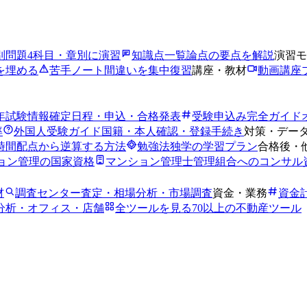
別問題
4科目・章別に演習
知識点一覧
論点の要点を解説
演習モ
を埋める
苦手ノート
間違いを集中復習
講座・教材
動画講座
6年試験情報
確定日程・申込・合格発表
受験申込み完全ガイド
率
外国人受験ガイド
国籍・本人確認・登録手続き
対策・デー
時間
配点から逆算する方法
勉強法
独学の学習プラン
合格後・
ョン管理の国家資格
マンション管理士
管理組合へのコンサル
材
調査センター
査定・相場分析・市場調査
資金・業務
資金
分析・オフィス・店舗
全ツールを見る
70以上の不動産ツール