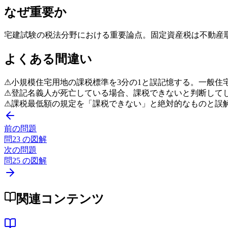
なぜ重要か
宅建試験の税法分野における重要論点。固定資産税は不動産
よくある間違い
⚠
小規模住宅用地の課税標準を3分の1と誤記憶する。一般住
⚠
登記名義人が死亡している場合、課税できないと判断して
⚠
課税最低額の規定を「課税できない」と絶対的なものと誤
前の問題
問
23
の図解
次の問題
問
25
の図解
関連コンテンツ