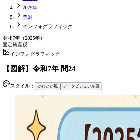
2025年
問24
インフォグラフィック
令和7年
（
2025
年）
固定資産税
インフォグラフィック
【図解】
令和7年
問
24
スタイル：
かわいい風
データビジュアル風