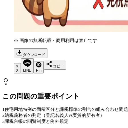
※ 画像の無断転載・商用利用は禁止です
ダウンロード
コピー
X
LINE
Pin
この問題の重要ポイント
1
住宅用地特例の面積区分と課税標準の割合の組み合わせ問題
2
納税義務者の判定（登記名義人vs実質的所有者）
3
課税台帳の閲覧制度と例外規定