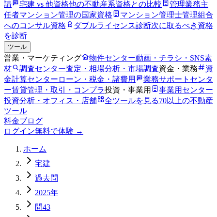
請
宅建 vs 他資格
他の不動産系資格との比較
管理業務主
任者
マンション管理の国家資格
マンション管理士
管理組合
へのコンサル資格
ダブルライセンス診断
次に取るべき資格
を診断
ツール
営業・マーケティング
物件センター
動画・チラシ・SNS素
材
調査センター
査定・相場分析・市場調査
資金・業務
資
金計算センター
ローン・税金・諸費用
業務サポートセンタ
ー
賃貸管理・取引・コンプラ
投資・事業用
事業用センター
投資分析・オフィス・店舗
全ツールを見る
70以上の不動産
ツール
料金
ブログ
ログイン
無料で体験 →
ホーム
宅建
過去問
2025年
問43