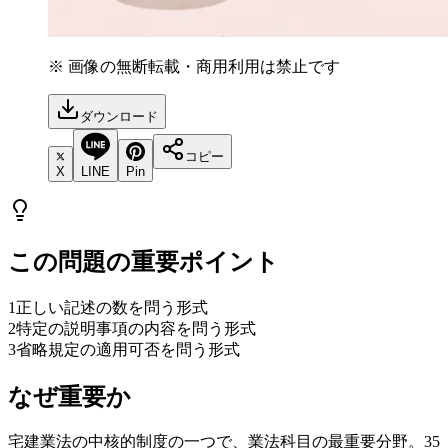
※ 画像の無断転載・商用利用は禁止です
ダウンロード
コピー
X
LINE
Pin
この問題の重要ポイント
1
正しい記述の数を問う形式
2
特定の説明事項の内容を問う形式
3
省略規定の適用可否を問う形式
なぜ重要か
宅建業法の中核的制度の一つで、業法科目の最重要分野。35