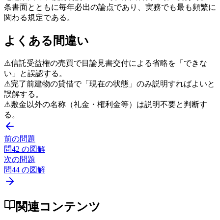
条書面とともに毎年必出の論点であり、実務でも最も頻繁に
関わる規定である。
よくある間違い
⚠
信託受益権の売買で目論見書交付による省略を「できな
い」と誤認する。
⚠
完了前建物の貸借で「現在の状態」のみ説明すればよいと
誤解する。
⚠
敷金以外の名称（礼金・権利金等）は説明不要と判断す
る。
前の問題
問
42
の図解
次の問題
問
44
の図解
関連コンテンツ