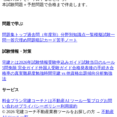
本試験問題＋予想問題で合格まで伴走します。
お問い合わせ：
support@takkenai.jp
問題で学ぶ
問題集トップ
過去問（年度別）
分野別
知識点一覧
模擬試験
一
問一答
穴埋め問題
暗記カード
苦手ノート
試験情報・対策
宅建とは
2026年試験情報
受験申込みガイド
試験当日のルール
5問免除 完全ガイド
外国人受験ガイド
合格発表後の手続き
合
格率の真実
難易度
勉強時間
宅建 vs 他資格
出題傾向分析
勉強
法
サービス
料金プラン
宅建コーチとは
不動産AI ツール一覧
ブログ
お問
い合わせ
プライバシーポリシー
利用規約
©
2026
宅建コーチ
不動産業務ツールをお探しの方 →
不動産