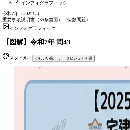
インフォグラフィック
令和7年
（
2025
年）
重要事項説明書（35条書面）（個数問題）
インフォグラフィック
【図解】
令和7年
問
43
スタイル：
かわいい風
データビジュアル風