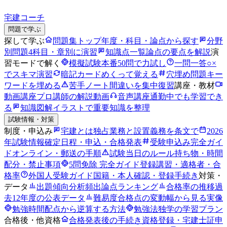
宅建コーチ
問題で学ぶ
探して学ぶ
問題集トップ
年度・科目・論点から探す
分野
別問題
4科目・章別に演習
知識点一覧
論点の要点を解説
演
習モードで解く
模擬試験
本番50問で力試し
一問一答
○×
でスキマ演習
暗記カード
めくって覚える
穴埋め問題
キー
ワードを埋める
苦手ノート
間違いを集中復習
講座・教材
動画講座
プロ講師の解説動画
音声講座
通勤中でも学習でき
る
知識図解
イラストで重要知識を整理
試験情報・対策
制度・申込み
宅建とは
独占業務と設置義務を条文で
2026
年試験情報
確定日程・申込・合格発表
受験申込み完全ガイ
ド
オンライン・郵送の手順
試験当日のルール
持ち物・時間
配分・禁止事項
5問免除 完全ガイド
登録講習・適格者・合
格率
外国人受験ガイド
国籍・本人確認・登録手続き
対策・
データ
出題傾向分析
頻出論点ランキング
合格率の推移
過
去12年度の公表データ
難易度
合格点の変動幅から見る実像
勉強時間
配点から逆算する方法
勉強法
独学の学習プラン
合格後・他資格
合格発表後の手続き
資格登録・宅建士証申