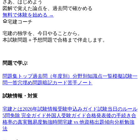
さあ、はじめよう
図解で覚えた論点を、過去問で確かめる
無料で体験を始める →
宅建コーチ
宅建の独学を、今日やることから。
本試験問題＋予想問題で合格まで伴走します。
お問い合わせ：
support@takkenai.jp
問題で学ぶ
問題集トップ
過去問（年度別）
分野別
知識点一覧
模擬試験
一
問一答
穴埋め問題
暗記カード
苦手ノート
試験情報・対策
宅建とは
2026年試験情報
受験申込みガイド
試験当日のルール
5問免除 完全ガイド
外国人受験ガイド
合格発表後の手続き
合
格率の真実
難易度
勉強時間
宅建 vs 他資格
出題傾向分析
勉強
法