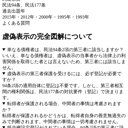
民法94条、民法177条
過去出題年
2015年・2012年・2000年・1995年・1993
年
よくある質問
虚偽表示の完全図解
について
単なる債権者は、民法94条2項の第三者に該当しますか？
いいえ、単なる債権者は、虚偽表示の当事者から法律上の利
害関係を取得した者とは言えないため、第三者には該当しま
せん。
虚偽表示の第三者保護を受けるには、必ず登記が必要で
すか？
94条2項の適用自体に登記は不要です。しかし、第三者相互
間の権利関係は、民法177条の対抗要件（登記）で決まりま
す。
転得者が保護される場合、中間者の事情は考慮されます
か？
転得者が保護されるかどうかは、転得者自身の善意無過失の
みで判断されます。中間者の事情は一切考慮されません。
抵当権設定登記がされている場合、94条2項の第三者に該