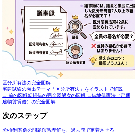
区分所有法の完全図解
宅建試験の頻出テーマ「区分所有法」をイラストで解説
← 前の図解
転貸借の完全図解
次の図解 →
借地借家法（定期
建物賃貸借）の完全図解
次のステップ
✍️
権利関係の問題演習
理解を、過去問で定着させる