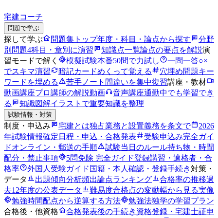
宅建コーチ
問題で学ぶ
探して学ぶ
問題集トップ
年度・科目・論点から探す
分野
別問題
4科目・章別に演習
知識点一覧
論点の要点を解説
演
習モードで解く
模擬試験
本番50問で力試し
一問一答
○×
でスキマ演習
暗記カード
めくって覚える
穴埋め問題
キー
ワードを埋める
苦手ノート
間違いを集中復習
講座・教材
動画講座
プロ講師の解説動画
音声講座
通勤中でも学習でき
る
知識図解
イラストで重要知識を整理
試験情報・対策
制度・申込み
宅建とは
独占業務と設置義務を条文で
2026
年試験情報
確定日程・申込・合格発表
受験申込み完全ガイ
ド
オンライン・郵送の手順
試験当日のルール
持ち物・時間
配分・禁止事項
5問免除 完全ガイド
登録講習・適格者・合
格率
外国人受験ガイド
国籍・本人確認・登録手続き
対策・
データ
出題傾向分析
頻出論点ランキング
合格率の推移
過
去12年度の公表データ
難易度
合格点の変動幅から見る実像
勉強時間
配点から逆算する方法
勉強法
独学の学習プラン
合格後・他資格
合格発表後の手続き
資格登録・宅建士証申