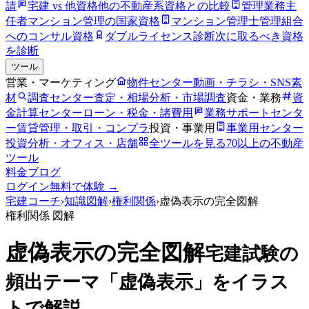
請
宅建 vs 他資格
他の不動産系資格との比較
管理業務主
任者
マンション管理の国家資格
マンション管理士
管理組合
へのコンサル資格
ダブルライセンス診断
次に取るべき資格
を診断
ツール
営業・マーケティング
物件センター
動画・チラシ・SNS素
材
調査センター
査定・相場分析・市場調査
資金・業務
資
金計算センター
ローン・税金・諸費用
業務サポートセンタ
ー
賃貸管理・取引・コンプラ
投資・事業用
事業用センター
投資分析・オフィス・店舗
全ツールを見る
70以上の不動産
ツール
料金
ブログ
ログイン
無料で体験 →
宅建コーチ
›
知識図解
›
権利関係
›
虚偽表示の完全図解
権利関係
図解
虚偽表示の完全図解
宅建試験の
頻出テーマ「虚偽表示」をイラス
トで解説