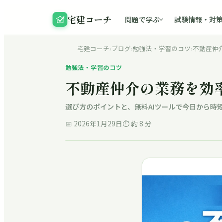
宅建コーチ
問題で学ぶ
試験情報・対
宅建コーチ
›
ブログ
›
勉強法・学習のコツ
›
不動産仲
勉強法・学習のコツ
不動産仲介の業務を効
選び方のポイントと、無料AIツールで今日から時
📅
2026年1月29日
⏱ 約
8
分