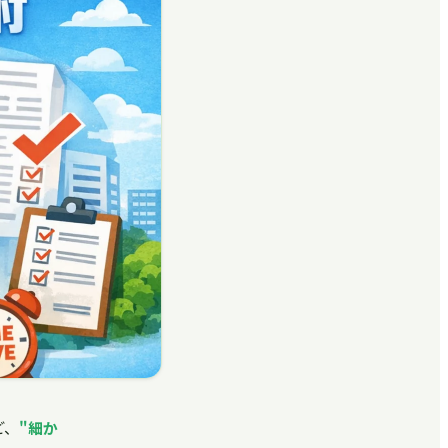
ど、
"細か