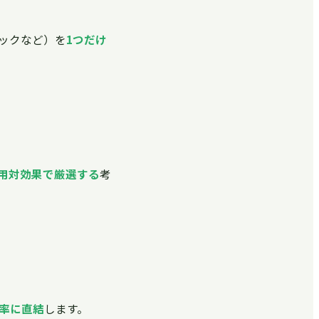
ックなど）を
1つだけ
用対効果で厳選する
考
率に直結
します。