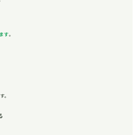
ます
。
す。
る