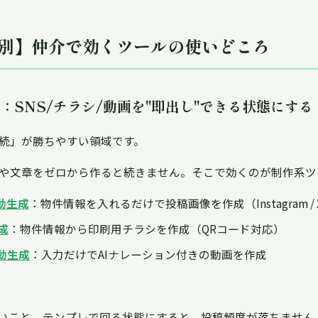
別】仲介で効くツールの使いどころ
得：SNS/チラシ/動画を"即出し"できる状態にする
続」が勝ちやすい領域です。
や文章をゼロから作ると続きません。そこで効くのが制作系ツ
動生成
：物件情報を入れるだけで投稿画像を作成（Instagram / X 
成
：物件情報から印刷用チラシを作成（QRコード対応）
動生成
：入力だけでAIナレーション付きの動画を作成
ないこと。テンプレで回る状態にすると、投稿頻度が落ちません